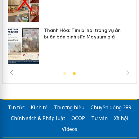
n
Thanh Hóa: Tìm bị hại trong vụ án
ke
buôn bán bình sữa Moyuum giả
Tin tức
Kinh tế
Thương hiệu
Chuyển động 389
Chính sách & Pháp luật
OCOP
Tư vấn
Xã hội
Videos