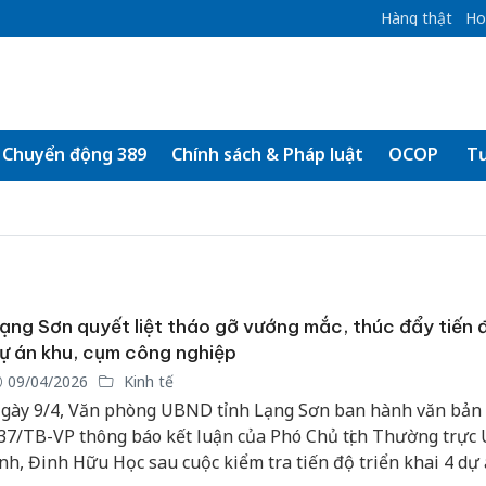
Hàng thật
Ho
Chuyển động 389
Chính sách & Pháp luật
OCOP
Tư
ạng Sơn quyết liệt tháo gỡ vướng mắc, thúc đẩy tiến 
ự án khu, cụm công nghiệp
09/04/2026
Kinh tế
gày 9/4, Văn phòng UBND tỉnh Lạng Sơn ban hành văn bản
37/TB-VP thông báo kết luận của Phó Chủ tịch Thường trự
ỉnh, Đinh Hữu Học sau cuộc kiểm tra tiến độ triển khai 4 dự