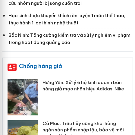
cứu nhóm người bị sóng cuốn trôi
Học sinh được khuyến khích rèn luyện 1 môn thể thao,
thực hành 1 loại hình nghệ thuật
Bắc Ninh: Tăng cường kiểm tra và xử lý nghiêm vi phạm
trong hoạt động quảng cáo
Chống hàng giả
ý 6 hộ kinh doanh bán
Bảo vệ thương hiệu t
hãn hiệu Adidas, Nike
“mất bò mới lo làm c
ủy công khai hàng
Khẩn trương xác minh
nhập lậu, bảo vệ môi
Slimaura Care x3 sử 