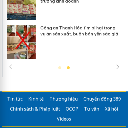
anh
giả mạo
Hóa tìm bị hại trong
Lào Cai xử lý 83 vụ v
, buôn bán yến sào giả
mại trong tháng 7
Tin tức
Kinh tế
Thương hiệu
Chuyển động 389
Chính sách & Pháp luật
OCOP
Tư vấn
Xã hội
Videos