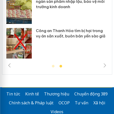
 vệ môi
Slimaura Care x3 sử dụng giấy phép
giả mạo
 trong
Lào Cai xử lý 83 vụ vi phạm thương
sào giả
mại trong tháng 7
Tin tức
Kinh tế
Thương hiệu
Chuyển động 389
Chính sách & Pháp luật
OCOP
Tư vấn
Xã hội
Videos