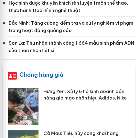
Học sinh được khuyến khích rèn luyện 1 môn thể thao,
thực hành 1 loại hình nghệ thuật
Bắc Ninh: Tăng cường kiểm tra và xử lý nghiêm vi phạm
trong hoạt động quảng cáo
Sơn La: Thu nhận thành công 1.664 mẫu sinh phẩm ADN
của thân nhân liệt sĩ
Chống hàng giả
nh bán
Bảo vệ thương hiệu từ gốc: Đừng để
s, Nike
“mất bò mới lo làm chuồng”
àng
Khẩn trương xác minh, xử lý sản ph