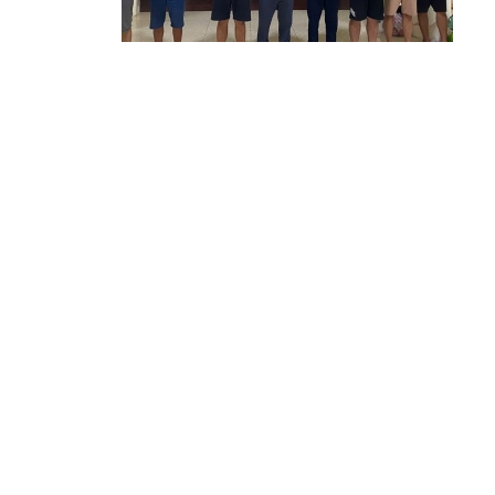
b
W
t
h