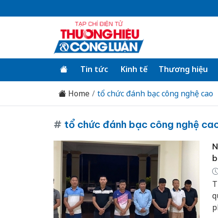
Tin tức
Kinh tế
Thương hiệu
Home
tổ chức đánh bạc công nghệ cao
#
tổ chức đánh bạc công nghệ ca
N
b
T
q
p