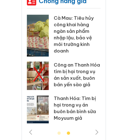
Chống hàng giả
ương xác
Cà Mau: Tiêu hủy
Khẩn
 lý sản
công khai hàng
minh,
imaura
ngàn sản phẩm
phẩm
 sử dụng
nhập lậu, bảo vệ
Care
ép giả mạo
môi trường kinh
giấy
doanh
xử lý 83 vụ
Lào C
 thương mại
Công an Thanh Hóa
vi p
áng 7
tìm bị hại trong vụ
trong
án sản xuất, buôn
bán yến sào giả
: Xử lý 6 hộ
Hưng 
anh bán
kinh
Thanh Hóa: Tìm bị
ả mạo nhãn
hàng
hại trong vụ án
das, Nike
hiệu 
buôn bán bình sữa
Moyuum giả