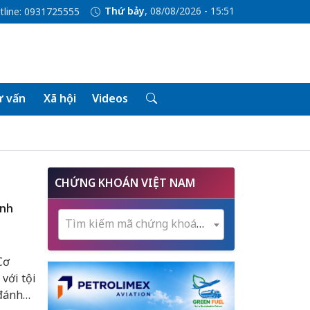
Thứ bảy
, 08/08/2026 - 15:51
tline: 0931725555
 vấn
Xã hội
Videos
CHỨNG KHOÁN VIỆT NAM
ánh
Tìm kiếm mã chứng khoán...
Cơ
với tội
 đánh