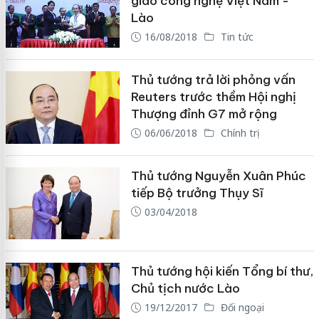
giao công nghệ Việt Nam -
Lào
16/08/2018
Tin tức
Thủ tướng trả lời phỏng vấn
Reuters trước thềm Hội nghị
Thượng đỉnh G7 mở rộng
06/06/2018
Chính trị
Thủ tướng Nguyễn Xuân Phúc
tiếp Bộ trưởng Thụy Sĩ
03/04/2018
Thủ tướng hội kiến Tổng bí thư,
Chủ tịch nước Lào
19/12/2017
Đối ngoại