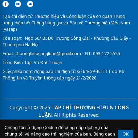
Tạp chí điện tử Thương hiệu và Công luận của cơ quan Trung
ương Hiệp hội Chống hàng giả và Bảo vệ Thương hiệu Việt Nam
(Vatap)
Tòa soạn: Ngõ 56/ B5D6 Trương Công Giai - Phường Cầu Giấy -
Thành phố Hà Nội
Email:
thuonghieucongluan@gmail.com
- ĐT: 093 172 5555
Tổng Biên Tập: Vũ Đức Thuận
Giấy phép hoạt động báo chí điện tử số 64/GP-BTTTT do Bộ
Thông tin và Truyền thông cấp ngày 21/2/2020.
Copyright © 2026
TẠP CHÍ THƯƠNG HIỆU & CÔNG
LUẬN
. All Rights Reserved.
Bản quyền thuộc Tạp chí Thương hiệu và Công luận. Cấm
Chúng tôi sử dụng Cookie để cung cấp dịch vụ của
sao chép dưới mọi hình thức nếu không có sự chấp thuận
chúng tôi và nâng cao trải nghiệm của bạn. Bằng cách
OK