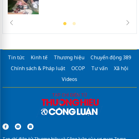
Tin tức
Kinh tế
Thương hiệu
Chuyển động 389
Chính sách & Pháp luật
OCOP
Tư vấn
Xã hội
Videos
Tạp chí điện tử Thương hiệu và Công luận của cơ quan Trung