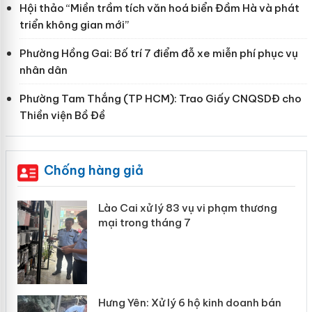
Hội thảo “Miền trầm tích văn hoá biển Đầm Hà và phát
triển không gian mới”
Phường Hồng Gai: Bố trí 7 điểm đỗ xe miễn phí phục vụ
nhân dân
Phường Tam Thắng (TP HCM): Trao Giấy CNQSDĐ cho
Thiền viện Bồ Đề
Chống hàng giả
 án
Lào Cai xử lý 83 vụ vi phạm thương
mại trong tháng 7
n
y
Hưng Yên: Xử lý 6 hộ kinh doanh bán