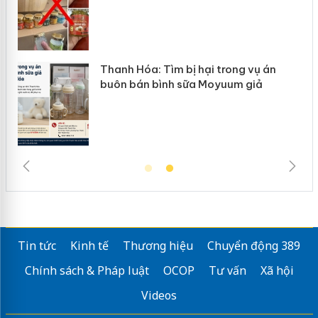
n
Thanh Hóa: Tìm bị hại trong vụ án
ke
buôn bán bình sữa Moyuum giả
Tin tức
Kinh tế
Thương hiệu
Chuyển động 389
Chính sách & Pháp luật
OCOP
Tư vấn
Xã hội
Videos