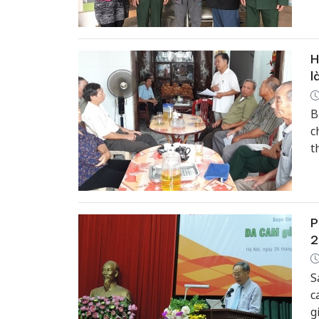
B
t
k
H
l
B
c
t
H
P
2
S
c
g