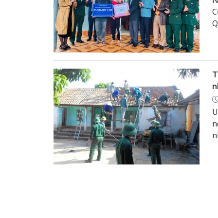
N
C
Q
đ
T
n
U
n
n
k