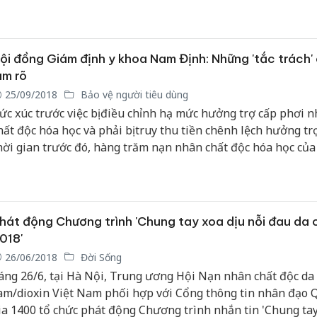
ình và Sơn La. Chương trình nằm trong kế hoạch tặng qùa v
iết kiệm cho nạn nhân nhiễm chất độc da cam có hoàn cảnh 
hăn vui Xuân, đón Tết.
ội đồng Giám định y khoa Nam Định: Những 'tắc trách'
àm rõ
25/09/2018
Bảo vệ người tiêu dùng
ức xúc trước việc bị điều chỉnh hạ mức hưởng trợ cấp phơi 
hất độc hóa học và phải bị truy thu tiền chênh lệch hưởng tr
hời gian trước đó, hàng trăm nạn nhân chất độc hóa học củ
ải Hậu (Nam Định) đã làm đơn thư khiếu nại đến các cấp.
hát động Chương trình 'Chung tay xoa dịu nỗi đau da
018'
26/06/2018
Đời Sống
áng 26/6, tại Hà Nội, Trung ương Hội Nạn nhân chất độc da
am/dioxin Việt Nam phối hợp với Cổng thông tin nhân đạo 
ia 1400 tổ chức phát động Chương trình nhắn tin 'Chung ta