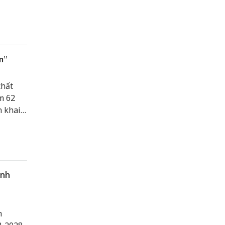
quà cho
m”
chất
m 62
n khai
.
ỉnh
h