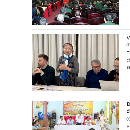
T
V
T
c
s
Đ
đ
P