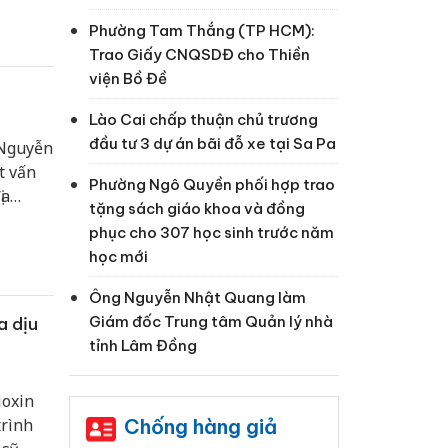
Phường Tam Thắng (TP HCM):
Trao Giấy CNQSDĐ cho Thiền
viện Bồ Đề
Lào Cai chấp thuận chủ trương
đầu tư 3 dự án bãi đỗ xe tại Sa Pa
 Nguyễn
t vấn
Phường Ngô Quyền phối hợp trao
ịa
tặng sách giáo khoa và đồng
y mô
phục cho 307 học sinh trước năm
 chất
học mới
Ông Nguyễn Nhật Quang làm
Giám đốc Trung tâm Quản lý nhà
a dịu
tỉnh Lâm Đồng
ioxin
Chống hàng giả
trình