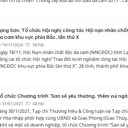
hắn tin từ thiện “Chung tay xoa dịu nỗi đau da cam 2017”. Ca
uấn Hưng và Hoa hậu Việt Nam 2016 Đỗ Mỹ Linh, là Đại sứ 
Công an
hiện của chương trình.
tìm bị hạ
án sản x
bán yến 
ạng Sơn: Tổ chức Hội nghị công tác Hội nạn nhân chấ
a cam khu vực phía Bắc, lần thứ X
Thanh Hó
19/11/2020
Xã hội
hại tron
gày 18/11, Hội Nạn nhân chất độc da cam (NNCĐDC) tỉnh L
buôn bán
Moyuum 
ăng cai tổ chức Hội nghị "Trao đổi kinh nghiệm công tác Hội
NCĐDC khu vực phía Bắc lần thứ X". 26 tỉnh, thành phố khu
An Giang
hía Bắc tham dự hội nghị.
chủ mưu
bán hàng
Phú Quố
thú
ổ chức Chương trình "San sẻ yêu thương, thêm vui ngà
31/01/2021
Xã hội
áng 30/1/2021, Tạp chí Thương hiệu & Công luận và Tạp chí
ử Hòa nhập phối hợp cùng UBND xã Giao Phong (Giao Thủy
ịnh) và một số doanh nghiệp, tổ chức Chương trình “San sẻ 