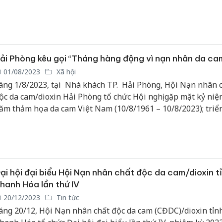
hương, thêm vui ngày Tết”. Theo đó, trao tặng gần 170 suất 
ác đối tượng người có công và nạn nhân chất độc da cam.
ải Phòng kêu gọi “Tháng hàng động vì nạn nhân da ca
01/08/2023
Xã hội
áng 1/8/2023, tại Nhà khách TP. Hải Phòng, Hội Nạn nhân 
ộc da cam/dioxin Hải Phòng tổ chức Hội nghị gặp mặt kỷ niệ
ăm thảm họa da cam Việt Nam (10/8/1961 – 10/8/2023); triể
háng hành động vì nạn nhân da cam Việt Nam tại Hải Phòng
ại hội đại biểu Hội Nạn nhân chất độc da cam/dioxin t
hanh Hóa lần thứ IV
20/12/2023
Tin tức
áng 20/12, Hội Nạn nhân chất độc da cam (CĐDC)/dioxin tỉn