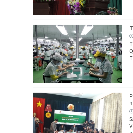
d
T
T
Q
T
p
n
đ
P
n
S
V