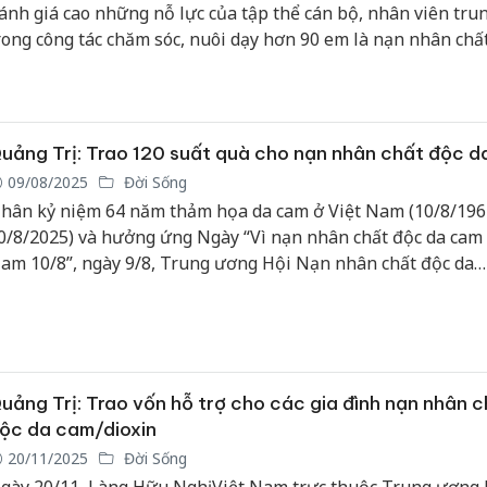
ánh giá cao những nỗ lực của tập thể cán bộ, nhân viên tru
rong công tác chăm sóc, nuôi dạy hơn 90 em là nạn nhân chấ
a cam.
uảng Trị: Trao 120 suất quà cho nạn nhân chất độc 
09/08/2025
Đời Sống
hân kỷ niệm 64 năm thảm họa da cam ở Việt Nam (10/8/196
0/8/2025) và hưởng ứng Ngày “Vì nạn nhân chất độc da cam 
am 10/8”, ngày 9/8, Trung ương Hội Nạn nhân chất độc da
am/dioxin Việt Nam tổ chức chương trình trao 120 suất quà 
ạn nhân chất độc da cam trên địa bàn xã Lệ Thủy, tỉnh Quảng 
uảng Trị: Trao vốn hỗ trợ cho các gia đình nạn nhân c
ộc da cam/dioxin
20/11/2025
Đời Sống