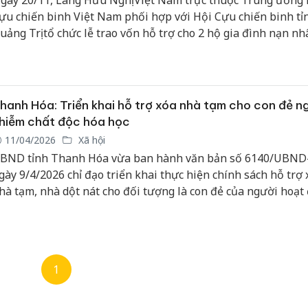
gày 20/11, Làng Hữu Nghị Việt Nam trực thuộc Trung ương 
ựu chiến binh Việt Nam phối hợp với Hội Cựu chiến binh tỉ
uảng Trị tổ chức lễ trao vốn hỗ trợ cho 2 hộ gia đình nạn nh
ộc da cam/dioxin giai đoạn 2024-2025.
hanh Hóa: Triển khai hỗ trợ xóa nhà tạm cho con đẻ n
hiễm chất độc hóa học
11/04/2026
Xã hội
BND tỉnh Thanh Hóa vừa ban hành văn bản số 6140/UBN
gày 9/4/2026 chỉ đạo triển khai thực hiện chính sách hỗ trợ 
hà tạm, nhà dột nát cho đối tượng là con đẻ của người hoạt
háng chiến bị nhiễm chất độc hóa học trên địa bàn tỉnh.
1