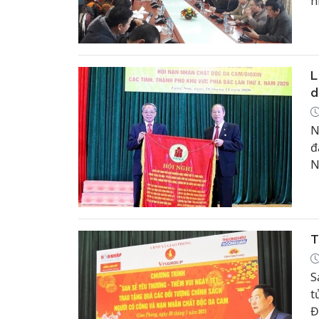
n
T
t
L
d
N
đ
N
p
T
S
t
Đ