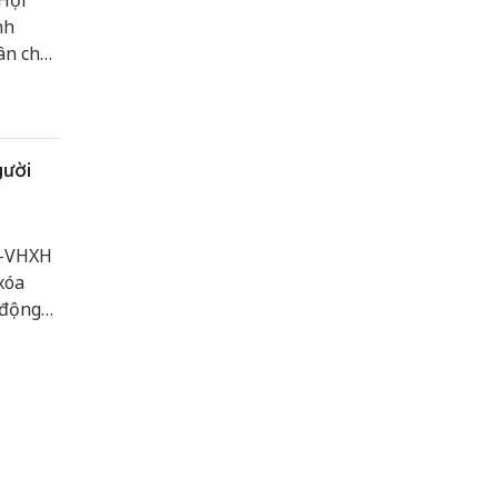
Hội
nh
ân chất
gười
D-VHXH
xóa
 động