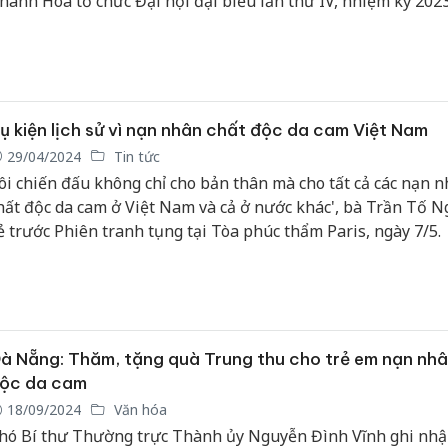
hanh Hóa tổ chức Đại hội đại biểu lần thứ IV, nhiệm kỳ 202
ụ kiện lịch sử vì nạn nhân chất độc da cam Việt Nam
29/04/2024
Tin tức
ôi chiến đấu không chỉ cho bản thân mà cho tất cả các nạn 
hất độc da cam ở Việt Nam và cả ở nước khác', bà Trần Tố N
ẻ trước Phiên tranh tụng tại Tòa phúc thẩm Paris, ngày 7/5.
à Nẵng: Thăm, tặng quà Trung thu cho trẻ em nạn nh
ộc da cam
18/09/2024
Văn hóa
hó Bí thư Thường trực Thành ủy Nguyễn Đình Vĩnh ghi nhậ