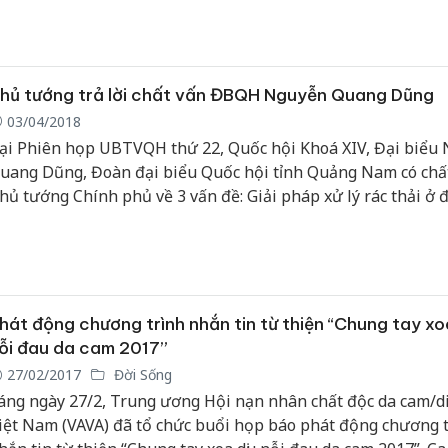
ịu nỗi đau da cam 2018'.
hủ tướng trả lời chất vấn ĐBQH Nguyễn Quang Dũng
03/04/2018
ại Phiên họp UBTVQH thứ 22, Quốc hội Khoá XIV, Đại biểu
uang Dũng, Đoàn đại biểu Quốc hội tỉnh Quảng Nam có chấ
hủ tướng Chính phủ về 3 vấn đề: Giải pháp xử lý rác thải ở đ
hương; giải pháp nâng cao năng suất lao động, mở rộng qu
ền kinh tế; giải quyết chính sách đối với người bị phơi nhiễm
ộc da cam trong chiến tranh
hát động chương trình nhắn tin từ thiện “Chung tay xo
ỗi đau da cam 2017”
27/02/2017
Đời Sống
áng ngày 27/2, Trung ương Hội nạn nhân chất độc da cam/d
iệt Nam (VAVA) đã tổ chức buổi họp báo phát động chương 