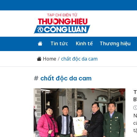
Tin tức
Kinh tế
Thương hiệu
Home
chất độc da cam
#
chất độc da cam
T
B
N
c
t