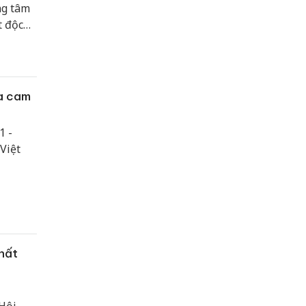
ng tâm
t độc
da cam
1 -
Việt
cho các
Trị.
hất