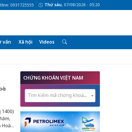
Thứ sáu
, 07/08/2026 - 05:20
tline: 0931725555
 vấn
Xã hội
Videos
CHỨNG KHOÁN VIỆT NAM
Hoà
Tìm kiếm mã chứng khoán...
 1400)
thăm,
h Hoà