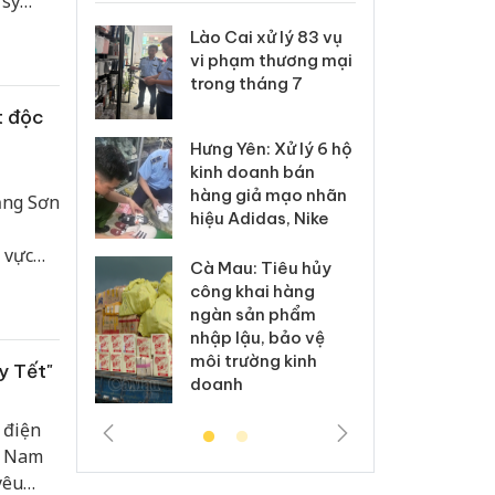
 sỹ
từ
 Thanh Hóa
Lào Cai xử lý 83 vụ
Công
i trong vụ
vi phạm thương mại
tìm b
uất, buôn
trong tháng 7
án sả
sào giả
bán y
t độc
Hưng Yên: Xử lý 6 hộ
a: Tìm bị
Than
kinh doanh bán
g vụ án
hại t
hàng giả mạo nhãn
ạng Sơn
 bình sữa
buôn
hiệu Adidas, Nike
giả
Moyu
 vực
Cà Mau: Tiêu hủy
: Đối tượng
An Gi
công khai hàng
 đường dây
chủ 
ngàn sản phẩm
 giả tại
bán h
nhập lậu, bảo vệ
c ra đầu
Phú 
môi trường kinh
thú
y Tết"
doanh
 điện
, Nam
yêu