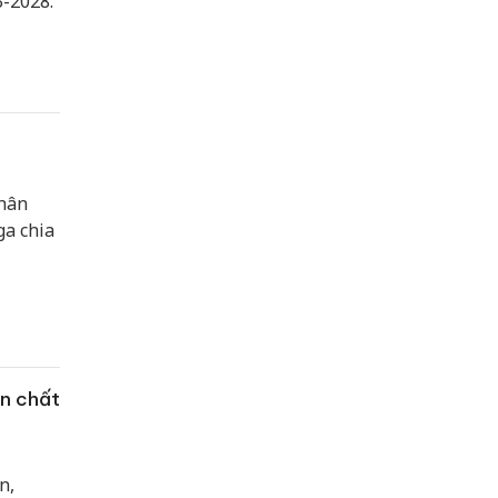
3-2028.
nhân
ga chia
ân chất
n,