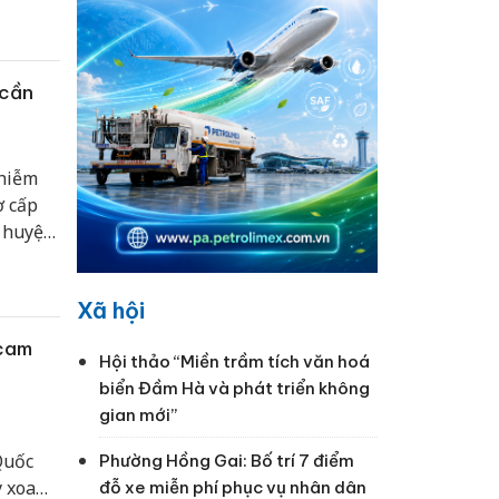
à sổ
khó
 cần
nhiễm
ợ cấp
a huyện
Xã hội
 cam
Hội thảo “Miền trầm tích văn hoá
biển Đầm Hà và phát triển không
gian mới”
Quốc
Phường Hồng Gai: Bố trí 7 điểm
y xoa
đỗ xe miễn phí phục vụ nhân dân