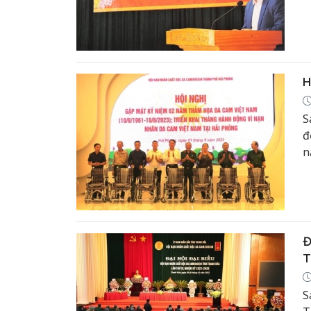
t
c
H
S
đ
n
T
Đ
T
S