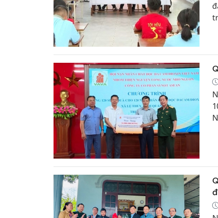
đ
t
d
Q
N
1
N
c
n
Q
đ