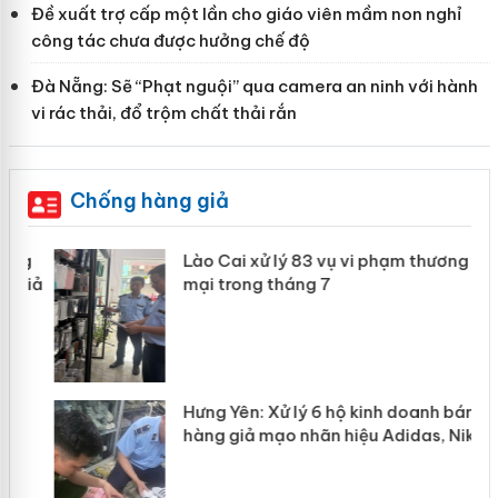
Đề xuất trợ cấp một lần cho giáo viên mầm non nghỉ
công tác chưa được hưởng chế độ
Đà Nẵng: Sẽ “Phạt nguội” qua camera an ninh với hành
vi rác thải, đổ trộm chất thải rắn
Chống hàng giả
g
Lào Cai xử lý 83 vụ vi phạm thương
iả
mại trong tháng 7
Hưng Yên: Xử lý 6 hộ kinh doanh bán
hàng giả mạo nhãn hiệu Adidas, Nike