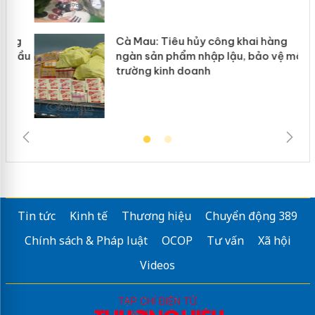
g
Cà Mau: Tiêu hủy công khai hàng
đầu
ngàn sản phẩm nhập lậu, bảo vệ môi
trường kinh doanh
Tin tức
Kinh tế
Thương hiệu
Chuyển động 389
Chính sách & Pháp luật
OCOP
Tư vấn
Xã hội
Videos