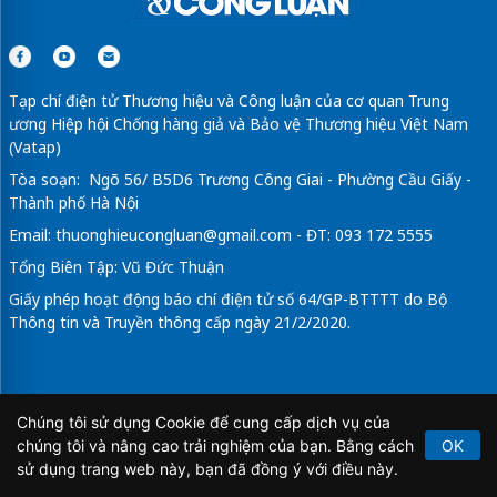
Tạp chí điện tử Thương hiệu và Công luận của cơ quan Trung
ương Hiệp hội Chống hàng giả và Bảo vệ Thương hiệu Việt Nam
(Vatap)
Tòa soạn: Ngõ 56/ B5D6 Trương Công Giai - Phường Cầu Giấy -
Thành phố Hà Nội
Email:
thuonghieucongluan@gmail.com
- ĐT: 093 172 5555
Tổng Biên Tập: Vũ Đức Thuận
Giấy phép hoạt động báo chí điện tử số 64/GP-BTTTT do Bộ
Thông tin và Truyền thông cấp ngày 21/2/2020.
Chúng tôi sử dụng Cookie để cung cấp dịch vụ của
Copyright © 2026
TẠP CHÍ THƯƠNG HIỆU & CÔNG
chúng tôi và nâng cao trải nghiệm của bạn. Bằng cách
OK
LUẬN
. All Rights Reserved.
sử dụng trang web này, bạn đã đồng ý với điều này.
Bản quyền thuộc Tạp chí Thương hiệu và Công luận. Cấm