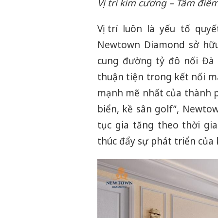
Vị trí kim cương – Tâm điể
Vị trí luôn là yếu tố quy
Newtown Diamond sở hữu 
cung đường tỷ đô nối Đà
thuận tiện trong kết nối 
mạnh mẽ nhất của thành phố
biển, kề sân golf”, Newto
tục gia tăng theo thời gi
thúc đẩy sự phát triển của 