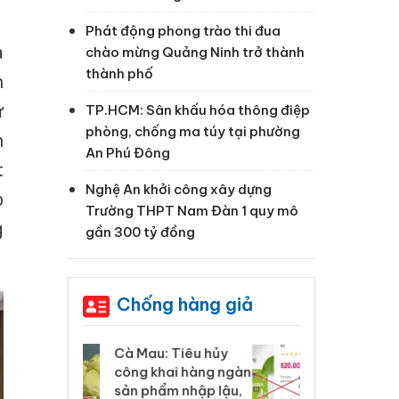
Phát động phong trào thi đua
à
chào mừng Quảng Ninh trở thành
thành phố
n
ự
TP.HCM: Sân khấu hóa thông điệp
phòng, chống ma túy tại phường
n
An Phú Đông
t
Nghệ An khởi công xây dựng
p
Trường THPT Nam Đàn 1 quy mô
g
gần 300 tỷ đồng
Chống hàng giả
 Tiêu hủy
Khẩn trương xác
Cà
ai hàng ngàn
minh, xử lý sản phẩm
cô
m nhập lậu,
Slimaura Care x3 sử
sả