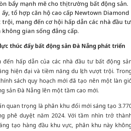
đòn bẩy mạnh mẽ cho thị trường bất động sản.
g ấy, tổ hợp căn hộ cao cấp Newtown Diamond
t trội, mang đến cơ hội hấp dẫn các nhà đầu tư
m không gian sống đẳng cấp.
lực thúc đẩy bất động sản Đà Nẵng phát triển
m đến hấp dẫn của các nhà đầu tư bất động sả
ạ tầng hiện đại và tiềm năng du lịch vượt trội. Tron
chính sách quy hoạch mới đã tạo nên một làn gi
ộng sản Đà Nẵng lên một tầm cao mới.
 quan trọng là phân khu đổi mới sáng tạo 3.77
g phê duyệt năm 2024. Với tầm nhìn trở thàn
áng tạo hàng đầu khu vực, phân khu này khôn