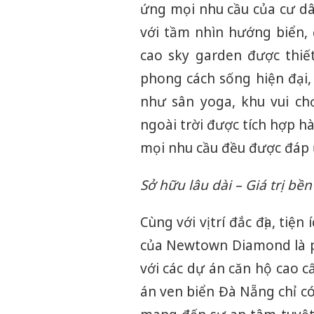
ứng mọi nhu cầu của cư d
với tầm nhìn hướng biển,
cao sky garden được thi
phong cách sống hiện đại, 
như sân yoga, khu vui ch
ngoài trời được tích hợp h
mọi nhu cầu đều được đáp 
Sở hữu lâu dài – Giá trị bề
Cùng với vị trí đắc địa, ti
của Newtown Diamond là ph
với các dự án căn hộ cao c
án ven biển Đà Nẵng chỉ c