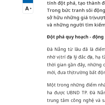
Cỡ chữ vừa
tính đột phá, tạo thành 
A
+
Trong bức tranh sôi độn
Cỡ chữ lớn
sở hữu những giá trị vượ
và những người tìm kiế
Đột phá quy hoạch - động 
Đà Nẵng từ lâu đã là điể
nhờ vị trí địa lý đắc địa, h
thời gian gần đây, những 
mới, đưa thị trường bất đ
Một trong những điểm nhấn
ha được UBND TP. Đà Nẵn
trung tâm công nghệ và s