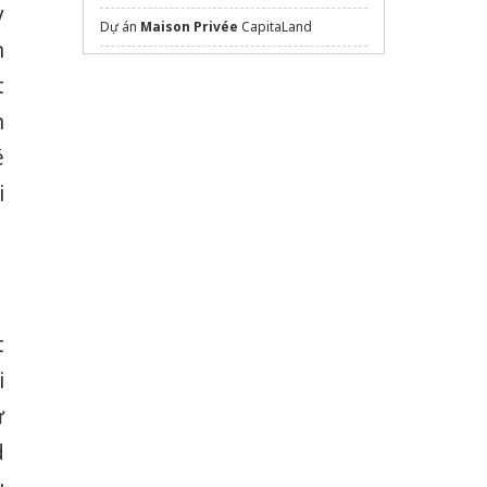
y
Dự án
Maison Privée
CapitaLand
n
dán phim cách nhiệt ô tô
t
Emerald Boulevard
chủ đầu tư Lê Phong
h
Khám phá dự án
Vinhomes làng vân
Đà
é
Nẵng
i
Viet Tower
nhà mẫu spring ville
Geleximco Hoàng Cầu
Sửa máy rửa bát bosch
t
i
ự
d