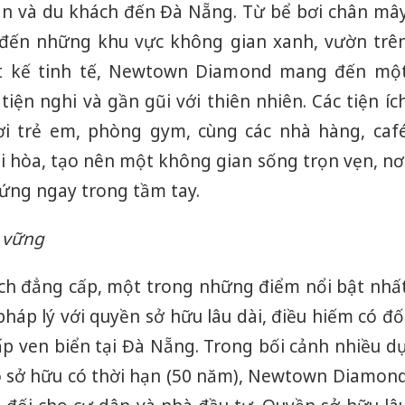
ân và du khách đến Đà Nẵng. Từ bể bơi chân mâ
 đến những khu vực không gian xanh, vườn trê
ết kế tinh tế, Newtown Diamond mang đến mộ
tiện nghi và gần gũi với thiên nhiên. Các tiện íc
ơi trẻ em, phòng gym, cùng các nhà hàng, caf
ài hòa, tạo nên một không gian sống trọn vẹn, nơ
ứng ngay trong tầm tay.
n vững
ện ích đẳng cấp, một trong những điểm nổi bật nhấ
áp lý với quyền sở hữu lâu dài, điều hiếm có đố
ấp ven biển tại Đà Nẵng. Trong bối cảnh nhiều d
ó sở hữu có thời hạn (50 năm), Newtown Diamon