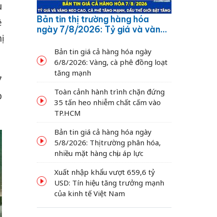
u
Bản tin thị trường hàng hóa
ề
ngày 7/8/2026: Tỷ giá và vàng
ị
neo cao, cà phê tăng mạnh,
dầu thế giới bật tăng
Bản tin giá cả hàng hóa ngày
6/8/2026: Vàng, cà phê đồng loạt
tăng mạnh
7
Toàn cảnh hành trình chặn đứng
p
35 tấn heo nhiễm chất cấm vào
TP.HCM
Bản tin giá cả hàng hóa ngày
5/8/2026: Thị trường phân hóa,
nhiều mặt hàng chịu áp lực
Xuất nhập khẩu vượt 659,6 tỷ
USD: Tín hiệu tăng trưởng mạnh
của kinh tế Việt Nam