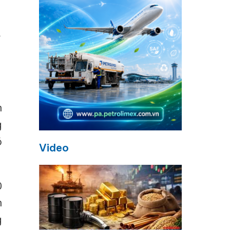
n
g
ó
Video
0
h
g