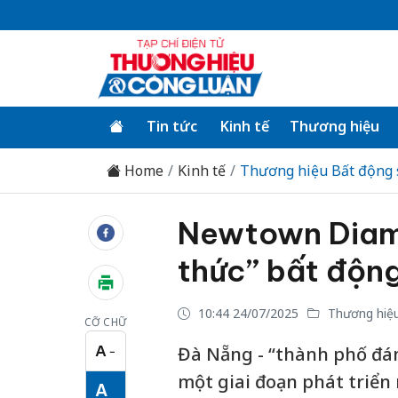
Tin tức
Kinh tế
Thương hiệu
Home
Kinh tế
Thương hiệu Bất động 
Newtown Diam
thức” bất độn
10:44 24/07/2025
Thương hiệu
CỠ CHỮ
A
Đà Nẵng - “thành phố đá
−
Cỡ chữ nhỏ
một giai đoạn phát triể
A