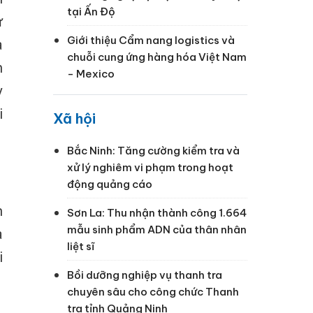
tại Ấn Độ
ư
Giới thiệu Cẩm nang logistics và
à
chuỗi cung ứng hàng hóa Việt Nam
h
- Mexico
y
i
Xã hội
Bắc Ninh: Tăng cường kiểm tra và
xử lý nghiêm vi phạm trong hoạt
động quảng cáo
n
Sơn La: Thu nhận thành công 1.664
mẫu sinh phẩm ADN của thân nhân
à
liệt sĩ
i
Bồi dưỡng nghiệp vụ thanh tra
chuyên sâu cho công chức Thanh
tra tỉnh Quảng Ninh