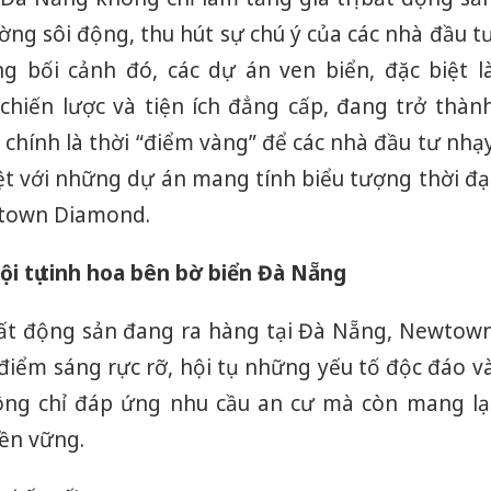
ờng sôi động, thu hút sự chú ý của các nhà đầu t
g bối cảnh đó, các dự án ven biển, đặc biệt l
 chiến lược và tiện ích đẳng cấp, đang trở thàn
 chính là thời “điểm vàng” để các nhà đầu tư nhạ
ệt với những dự án mang tính biểu tượng thời đạ
town Diamond.
 tụ tinh hoa bên bờ biển Đà Nẵng
bất động sản đang ra hàng tại Đà Nẵng, Newtow
iểm sáng rực rỡ, hội tụ những yếu tố độc đáo v
không chỉ đáp ứng nhu cầu an cư mà còn mang lạ
bền vững.