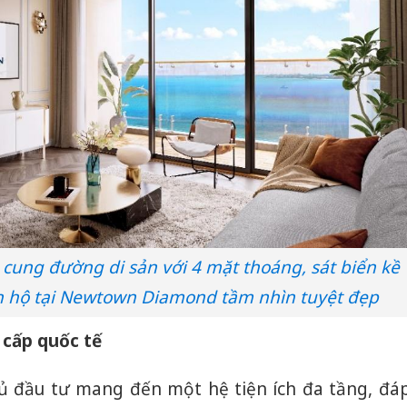
bảo vệ 
kinh do
Công an
tìm bị h
án sản 
bán yến
Thanh H
hại tron
bán bìn
Moyuum
 cung đường di sản với 4 mặt thoáng, sát biển kề
n hộ tại Newtown Diamond tầm nhìn tuyệt đẹp
g cấp quốc tế
 đầu tư mang đến một hệ tiện ích đa tầng, đá