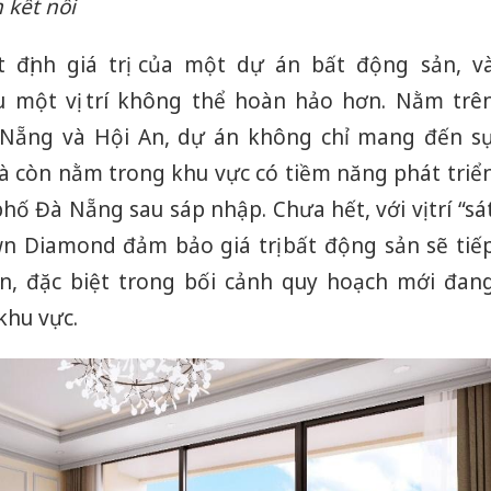
m kết nối
ết định giá trị của một dự án bất động sản, v
một vị trí không thể hoàn hảo hơn. Nằm trê
 Nẵng và Hội An, dự án không chỉ mang đến s
mà còn nằm trong khu vực có tiềm năng phát triể
 Đà Nẵng sau sáp nhập. Chưa hết, với vị trí “sá
wn Diamond đảm bảo giá trị bất động sản sẽ tiế
an, đặc biệt trong bối cảnh quy hoạch mới đan
khu vực.
Cà Mau:
công kh
sản phẩ