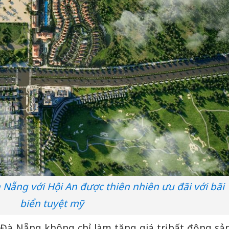
Nẵng với Hội An được thiên nhiên ưu đãi với bãi
biển tuyệt mỹ
Đà Nẵng không chỉ làm tăng giá trị bất động sả