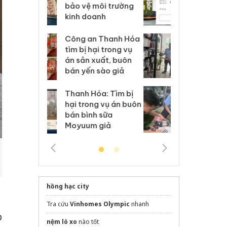
môi trường
dụng giấy phép giả
bả
anh
mạo
ki
 Thanh Hóa
Lào Cai xử lý 83 vụ vi
Cô
ại trong vụ
phạm thương mại
tìm
xuất, buôn
trong tháng 7
án
 sào giả
bá
Hưng Yên: Xử lý 6 hộ
óa: Tìm bị
Th
kinh doanh bán hàng
g vụ án buôn
hạ
giả mạo nhãn hiệu
h sữa
bá
Adidas, Nike
 giả
Mo
hồng hạc city
Tra cứu
Vinhomes Olympic
nhanh
p
nệm lò xo
nào tốt