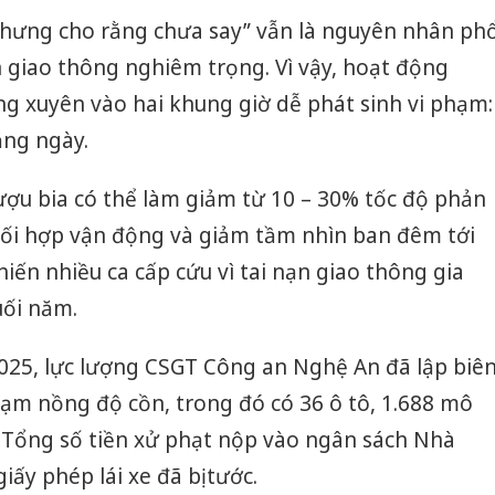
nhưng cho rằng chưa say” vẫn là nguyên nhân ph
n giao thông nghiêm trọng. Vì vậy, hoạt động
ng xuyên vào hai khung giờ dễ phát sinh vi phạm:
ằng ngày.
rượu bia có thể làm giảm từ 10 – 30% tốc độ phản
ối hợp vận động và giảm tầm nhìn ban đêm tới
iến nhiều ca cấp cứu vì tai nạn giao thông gia
uối năm.
025, lực lượng CSGT Công an Nghệ An đã lập biê
ạm nồng độ cồn, trong đó có 36 ô tô, 1.688 mô
. Tổng số tiền xử phạt nộp vào ngân sách Nhà
iấy phép lái xe đã bị tước.