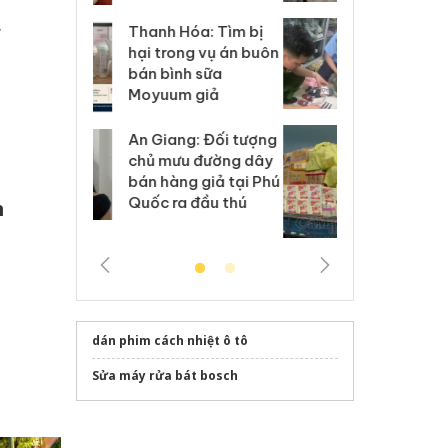
,
Hưng Yên: Xử lý 6 hộ
óa: Tìm bị
Th
kinh doanh bán hàng
g vụ án buôn
hạ
giả mạo nhãn hiệu
h sữa
bá
Adidas, Nike
 giả
Mo
Cà Mau: Tiêu hủy
g: Đối tượng
An
công khai hàng ngàn
 đường dây
ch
sản phẩm nhập lậu,
 giả tại Phú
bá
bảo vệ môi trường
 đầu thú
Qu
h
kinh doanh
dán phim cách nhiệt ô tô
Sửa máy rửa bát bosch