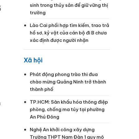
sinh trong thủy sản để giữ vững thị
ổ
trường
Lào Cai phối hợp tìm kiếm, trao trả
hồ sơ, kỷ vật của cán bộ đi B chưa
xác định được người nhận
Xã hội
Phát động phong trào thi đua
chào mừng Quảng Ninh trở thành
thành phố
n
TP.HCM: Sân khấu hóa thông điệp
phòng, chống ma túy tại phường
An Phú Đông
Nghệ An khởi công xây dựng
Trường THPT Nam Đàn 1 quy mô