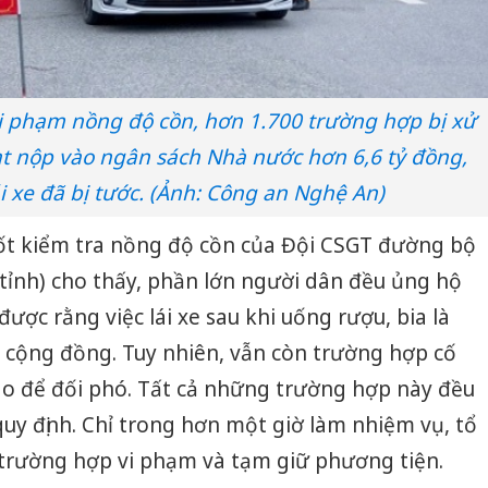
vi phạm nồng độ cồn, hơn 1.700 trường hợp bị xử
ạt nộp vào ngân sách Nhà nước hơn 6,6 tỷ đồng,
i xe đã bị tước. (Ảnh: Công an Nghệ An)
hốt kiểm tra nồng độ cồn của Đội CSGT đường bộ
tỉnh) cho thấy, phần lớn người dân đều ủng hộ
được rằng việc lái xe sau khi uống rượu, bia là
 cộng đồng. Tuy nhiên, vẫn còn trường hợp cố
 do để đối phó. Tất cả những trường hợp này đều
quy định. Chỉ trong hơn một giờ làm nhiệm vụ, tổ
 trường hợp vi phạm và tạm giữ phương tiện.