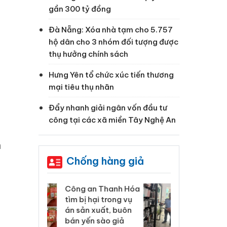
gần 300 tỷ đồng
Đà Nẵng: Xóa nhà tạm cho 5.757
hộ dân cho 3 nhóm đối tượng được
thụ hưởng chính sách
Hưng Yên tổ chức xúc tiến thương
mại tiêu thụ nhãn
Đẩy nhanh giải ngân vốn đầu tư
công tại các xã miền Tây Nghệ An
h
Chống hàng giả
 Thanh Hóa
Lào Cai xử lý 83 vụ vi
Cô
ại trong vụ
phạm thương mại
tìm
m
xuất, buôn
trong tháng 7
án
 sào giả
bá