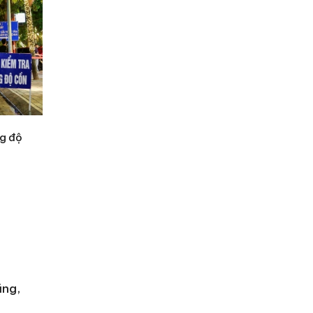
ng độ
ũng,