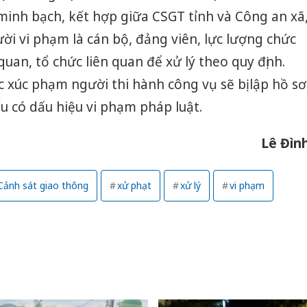
minh bạch, kết hợp giữa CSGT tỉnh và Công an xã
Thanh H
hại tron
i vi phạm là cán bộ, đảng viên, lực lượng chức
bán bìn
uan, tổ chức liên quan để xử lý theo quy định.
Moyuum
xúc phạm người thi hành công vụ sẽ bị lập hồ sơ
An Gian
nếu có dấu hiệu vi phạm pháp luật.
chủ mưu
bán hàng
Quốc ra
Lê Đìn
Cảnh sát giao thông
xử phạt
xử lý
vi phạm