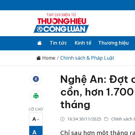
Tin tức
Kinh tế
Thương hiệu
Home
Chính sách & Pháp Luật
Nghệ An: Đợt 
cồn, hơn 1.700 
tháng
CỠ CHỮ
A
16:34 30/11/2025
Chính sách 
−
Cỡ chữ nhỏ
A
Chỉ sau hơn một tháng ra