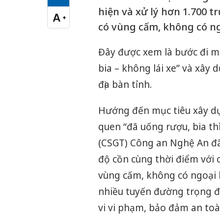
Cỡ chữ vừa
hiện và xử lý hơn 1.700 
A
+
Cỡ chữ lớn
có vùng cấm, không có ngo
Đây được xem là bước đi m
bia – không lái xe” và xây
địa bàn tỉnh.
Hướng đến mục tiêu xây dự
quen “đã uống rượu, bia thì
(CSGT) Công an Nghệ An đã
độ cồn cùng thời điểm với 
vùng cấm, không có ngoại l
nhiều tuyến đường trọng đi
vi vi phạm, bảo đảm an to