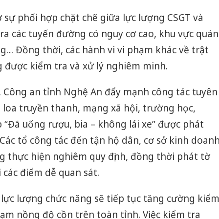
 sự phối hợp chặt chẽ giữa lực lượng CSGT và
ra các tuyến đường có nguy cơ cao, khu vực quán
g… Đồng thời, các hành vi vi phạm khác về trật
 được kiểm tra và xử lý nghiêm minh.
t, Công an tỉnh Nghệ An đẩy mạnh công tác tuyên
loa truyền thanh, mạng xã hội, trường học,
“Đã uống rượu, bia – không lái xe” được phát
 Các tổ công tác đến tận hộ dân, cơ sở kinh doan
g thực hiện nghiêm quy định, đồng thời phát tờ
i các điểm dễ quan sát.
Công an
tìm bị h
lực lượng chức năng sẽ tiếp tục tăng cường kiể
án sản 
hạm nồng độ cồn trên toàn tỉnh. Việc kiểm tra
bán yến