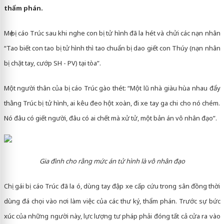
thẩm phán.
Mẹ bị cáo Trúc sau khi nghe con bị tử hình đã la hét và chửi các nạn nhân
“Tao biết con tao bị tử hình thì tao chuẩn bị dao giết con Thúy (nạn nhân
bị chặt tay, cướp SH - PV) tại tòa”.
Một người thân của bị cáo Trúc gào thét: “Một lũ nhà giàu hùa nhau đẩy
thằng Trúc bị tử hình, ai kêu đeo hột xoàn, đi xe tay ga chi cho nó chém.
Nó đâu có giết người, đâu có ai chết mà xử tử, một bản án vô nhân đạo”.
Gia đình cho rằng mức án tử hình là vô nhân đạo
Chị gái bị cáo Trúc đã la ó, dùng tay đập xe cấp cứu trong sân đồng thời
dùng đá chọi vào nơi làm việc của các thư ký, thẩm phán. Trước sự bức
xúc của những người này, lực lượng tư pháp phải đóng tất cả cửa ra vào