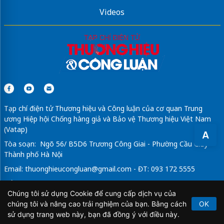
Videos
Tạp chí điện tử Thương hiệu và Công luận của cơ quan Trung
ương Hiệp hội Chống hàng giả và Bảo vệ Thương hiệu Việt Nam
(Vatap)
A
Tòa soạn: Ngõ 56/ B5D6 Trương Công Giai - Phường Cầu Giấy -
Thành phố Hà Nội
Email:
thuonghieucongluan@gmail.com
- ĐT: 093 172 5555
Tổng Biên Tập: Vũ Đức Thuận
Chúng tôi sử dụng Cookie để cung cấp dịch vụ của
Giấy phép hoạt động báo chí điện tử số 64/GP-BTTTT do Bộ
chúng tôi và nâng cao trải nghiệm của bạn. Bằng cách
OK
Thông tin và Truyền thông cấp ngày 21/2/2020.
sử dụng trang web này, bạn đã đồng ý với điều này.