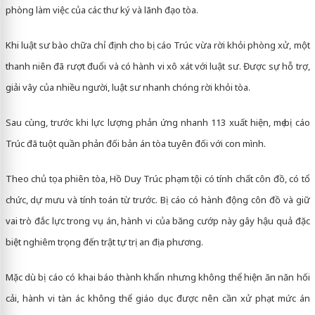
phòng làm việc của các thư ký và lãnh đạo tòa.
Khi luật sư bào chữa chỉ định cho bị cáo Trúc vừa rời khỏi phòng xử, một
thanh niên đã rượt đuổi và có hành vi xô xát với luật sư. Được sự hỗ trợ,
giải vây của nhiều người, luật sư nhanh chóng rời khỏi tòa.
Sau cùng, trước khi lực lượng phản ứng nhanh 113 xuất hiện, mẹ bị cáo
Trúc đã tuột quần phản đối bản án tòa tuyên đối với con mình.
Theo chủ tọa phiên tòa, Hồ Duy Trúc phạm tội có tính chất côn đồ, có tổ
chức, dự mưu và tính toán từ trước. Bị cáo có hành động côn đồ và giữ
vai trò đắc lực trong vụ án, hành vi của băng cướp này gây hậu quả đặc
biệt nghiêm trọng đến trật tự trị an địa phương.
Mặc dù bị cáo có khai báo thành khẩn nhưng không thể hiện ăn năn hối
cải, hành vi tàn ác không thể giáo dục được nên cần xử phạt mức án