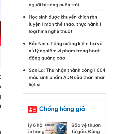
người bị sóng cuốn trôi
Học sinh được khuyến khích rèn
luyện 1 môn thể thao, thực hành 1
loại hình nghệ thuật
Bắc Ninh: Tăng cường kiểm tra và
xử lý nghiêm vi phạm trong hoạt
động quảng cáo
Sơn La: Thu nhận thành công 1.664
c
mẫu sinh phẩm ADN của thân nhân
liệt sĩ
ò
g
i
Chống hàng giả
: Xử lý 6 hộ
Bảo vệ thương hiệu
Hư
g
anh bán hàng
từ gốc: Đừng để
ki