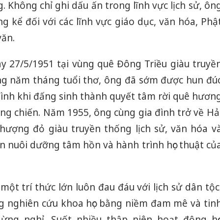
 Không chỉ ghi dấu ấn trong lĩnh vực lịch sử, ôn
 kể đối với các lĩnh vực giáo dục, văn hóa, Phậ
văn.
y 27/5/1951 tại vùng quê Đông Triều giàu truyề
g năm tháng tuổi thơ, ông đã sớm được hun đú
đình khi đấng sinh thành quyết tâm rời quê hươn
ng chiến. Năm 1955, ông cùng gia đình trở về Hả
ượng đỏ giàu truyền thống lịch sử, văn hóa v
n nuôi dưỡng tâm hồn và hành trình học thuật củ
một trí thức lớn luôn đau đáu với lịch sử dân tộc
g nghiên cứu khoa học bằng niềm đam mê và tin
ừng nghỉ. Suốt nhiều thập niên hoạt động họ