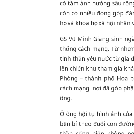
có tầm ảnh hưởng sâu rộng.
còn có nhiều đóng góp đáng
học và khoa học xã hội nhân 
GS Vũ Minh Giang sinh ngà
thống cách mạng. Từ nhữn
tinh thần yêu nước từ gia 
lên chiến khu tham gia khá
Phòng – thành phố Hoa ph
cách mạng, nơi đã góp phầ
ông.
Ở ông hội tụ hình ảnh của 
bền bỉ theo đuổi con đườn
thần cống hiến không ng