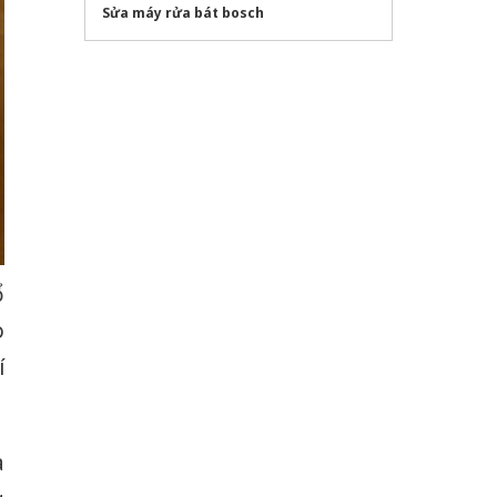
Sửa máy rửa bát bosch
ổ
o
í
à