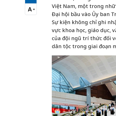
Cỡ chữ vừa
Việt Nam, một trong nhữn
A
+
Cỡ chữ lớn
Đại hội bầu vào Ủy ban T
Sự kiện không chỉ ghi nh
vực khoa học, giáo dục, v
của đội ngũ trí thức đối 
dân tộc trong giai đoạn m