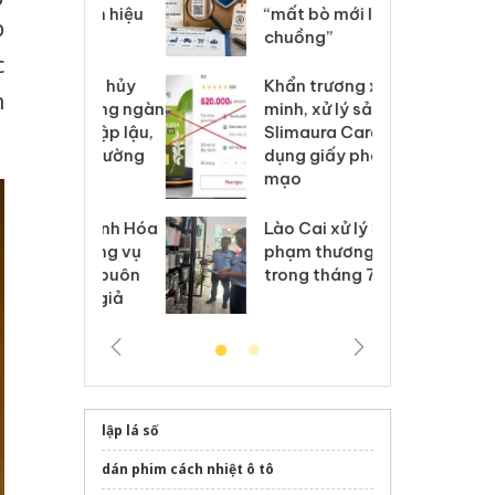
 nhãn hiệu
“mất bò mới lo làm
gi
p
Nike
chuồng”
Ad
c
 Tiêu hủy
Khẩn trương xác
Cà
n
ai hàng ngàn
minh, xử lý sản phẩm
cô
m nhập lậu,
Slimaura Care x3 sử
sả
môi trường
dụng giấy phép giả
bả
anh
mạo
ki
 Thanh Hóa
Lào Cai xử lý 83 vụ vi
Cô
ại trong vụ
phạm thương mại
tìm
xuất, buôn
trong tháng 7
án
 sào giả
bá
lập lá số
dán phim cách nhiệt ô tô