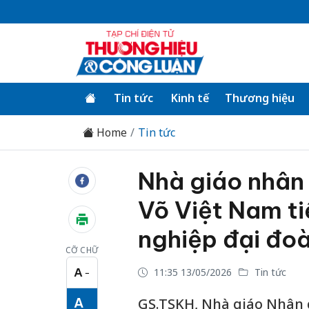
Tin tức
Kinh tế
Thương hiệu
Home
Tin tức
Nhà giáo nhân
Võ Việt Nam ti
nghiệp đại đoà
CỠ CHỮ
A
11:35 13/05/2026
Tin tức
−
Cỡ chữ nhỏ
A
GS.TSKH, Nhà giáo Nhân 