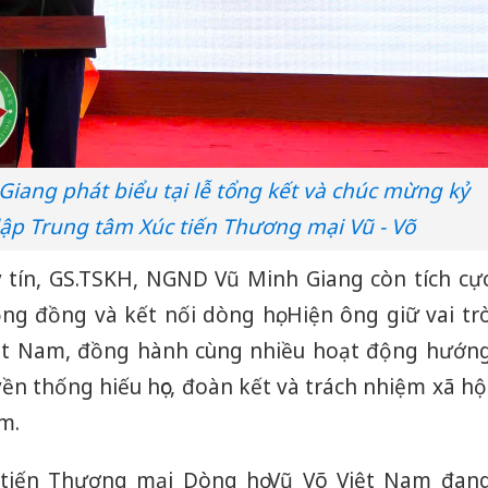
iang phát biểu tại lễ tổng kết và chúc mừng kỷ
ập Trung tâm Xúc tiến Thương mại Vũ - Võ
uy tín, GS.TSKH, NGND Vũ Minh Giang còn tích cự
ng đồng và kết nối dòng họ. Hiện ông giữ vai tr
ệt Nam, đồng hành cùng nhiều hoạt động hướn
yền thống hiếu học, đoàn kết và trách nhiệm xã hộ
m.
Hưng Yên
 tiến Thương mại Dòng họ Vũ Võ Việt Nam đan
kinh do