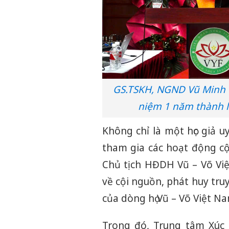
GS.TSKH, NGND Vũ Minh G
niệm 1 năm thành l
Không chỉ là một học giả 
tham gia các hoạt động cộ
Chủ tịch HĐDH Vũ – Võ Vi
về cội nguồn, phát huy tru
của dòng họ Vũ – Võ Việt Na
Trong đó, Trung tâm Xúc