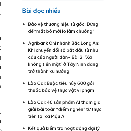
g
Bài đọc nhiều
t
Bảo vệ thương hiệu từ gốc: Đừng
để “mất bò mới lo làm chuồng”
n
Agribank Chi nhánh Bắc Long An:
c
Khi chuyển đổi số bắt đầu từ nhu
g
cầu của người dân- Bài 2: "Xã
không tiền mặt" ở Tây Ninh đang
i
trở thành xu hướng
à
Lào Cai: Buộc tiêu hủy 600 gói
a
thuốc bảo vệ thực vật vi phạm
Lào Cai: 46 sản phẩm AI tham gia
giải bài toán “điểm nghẽn” từ thực
,
tiễn tại xã Mậu A
h
Kết quả kiểm tra hoạt động đại lý
c