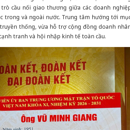
giả mạo
 trò cầu nối giao thương giữa các doanh nghiệ
Adidas, 
tác trong và ngoài nước. Trung tâm hướng tới mụ
Cà Mau:
rị truyền thống, vừa hỗ trợ cộng đồng doanh nhâ
công kh
sản phẩ
cạnh tranh và hội nhập kinh tế toàn cầu.
bảo vệ 
kinh do
Công an
tìm bị h
án sản 
bán yến