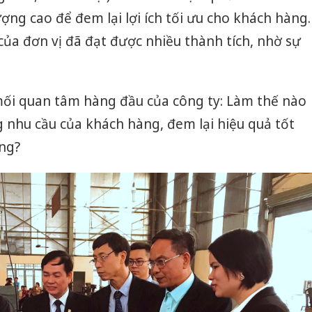
ợng cao để đem lại lợi ích tối ưu cho khách hàng.
ủa đơn vị đã đạt được nhiều thành tích, nhờ sự
mối quan tâm hàng đầu của công ty: Làm thế nào
g nhu cầu của khách hàng, đem lại hiệu quả tốt
ụng?
Công an
tìm bị h
án sản 
bán yến