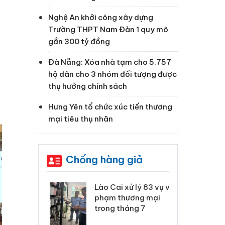
Nghệ An khởi công xây dựng
Trường THPT Nam Đàn 1 quy mô
gần 300 tỷ đồng
Đà Nẵng: Xóa nhà tạm cho 5.757
hộ dân cho 3 nhóm đối tượng được
thụ hưởng chính sách
Hưng Yên tổ chức xúc tiến thương
mại tiêu thụ nhãn
Chống hàng giả
 Thanh Hóa
Lào Cai xử lý 83 vụ vi
Cô
ại trong vụ
phạm thương mại
tìm
xuất, buôn
trong tháng 7
án
 sào giả
bá