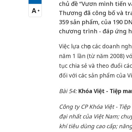
Cỡ chữ vừa
chủ đề “Vươn mình tiến v
A
+
Thương đã công bố và tr
Cỡ chữ lớn
359 sản phẩm, của 190 D
chương trình - đáp ứng hệ
Việc lựa chọn các doanh ng
năm 1 lần (từ năm 2008) vớ
tục chia sẻ và theo đuổi cá
đối với các sản phẩm của V
Bài 54
:
Khóa Việt - Tiệp ma
Công ty CP Khóa Việt - Tiệp
đại nhất của Việt Nam; chu
khí tiêu dùng cao cấp; năn