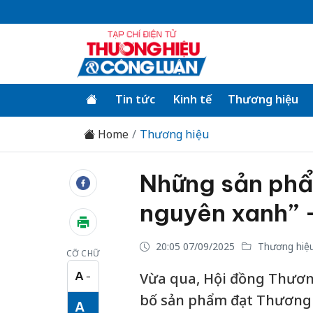
Tin tức
Kinh tế
Thương hiệu
Home
Thương hiệu
Những sản phẩ
nguyên xanh” -
20:05 07/09/2025
Thương hiệ
CỠ CHỮ
A
Vừa qua, Hội đồng Thương
−
Cỡ chữ nhỏ
bố sản phẩm đạt Thương h
A