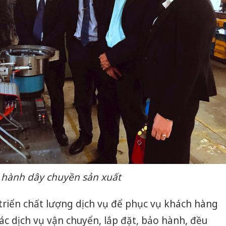
Thanh H
hại tron
bán bìn
Moyuum
An Gian
chủ mưu
bán hàng
Quốc ra
 hành dây chuyền sản xuất
triển chất lượng dịch vụ để phục vụ khách hàng
ác dịch vụ vận chuyển, lắp đặt, bảo hành, đều