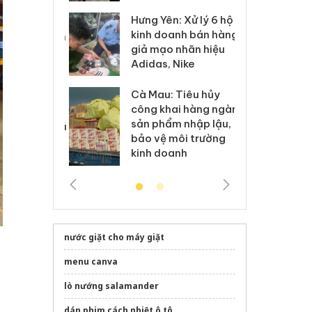
Hưng Yên: Xử lý 6 hộ
óa: Tìm bị
Th
kinh doanh bán hàng
g vụ án buôn
hạ
giả mạo nhãn hiệu
h sữa
bá
Adidas, Nike
 giả
Mo
Cà Mau: Tiêu hủy
g: Đối tượng
An
công khai hàng ngàn
 đường dây
ch
sản phẩm nhập lậu,
 giả tại Phú
bá
bảo vệ môi trường
 đầu thú
Qu
kinh doanh
nước giặt cho máy giặt
menu canva
lò nướng salamander
dán phim cách nhiệt ô tô