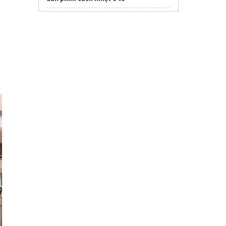
hệ thống nệm việt nhật
Sửa máy rửa bát bosch
Nhà máy sản xuất mỹ phẩm
giá rẻ