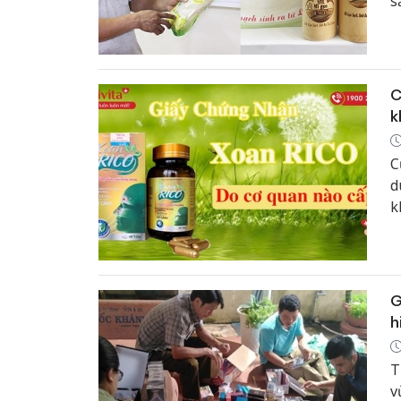
s
n
C
k
C
d
k
G
h
T
v