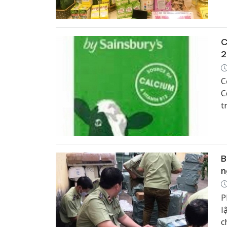
đ
C
2
C
C
t
g
B
n
P
l
c