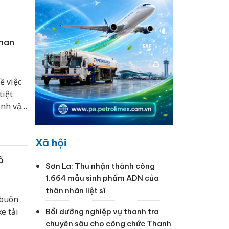
than
ề việc
tiệt
inh vật
Xã hội
õ
Sơn La: Thu nhận thành công
1.664 mẫu sinh phẩm ADN của
thân nhân liệt sĩ
 buôn
e tải
Bồi dưỡng nghiệp vụ thanh tra
chuyên sâu cho công chức Thanh