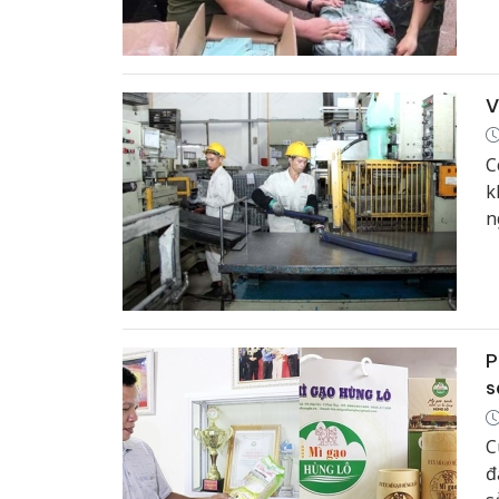
V
C
k
n
P
s
C
đ