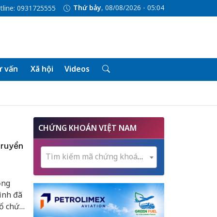
Thứ bảy
, 08/08/2026 - 05:04
tline: 0931725555
 vấn
Xã hội
Videos
CHỨNG KHOÁN VIỆT NAM
truyền
Tìm kiếm mã chứng khoán...
ộng
ình đã
tổ chức