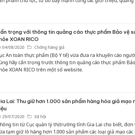
ản phẩm chủ lực, từ đó đẩy mạnh công tác giới thiệu, quảng
gười tiêu dùng.
Cà Mau:
công kh
ngàn sả
ẩn trọng với thông tin quảng cáo thực phẩm Bảo vệ s
nhập lậu
hỏe XOAN RICO
môi trườ
04/08/2020
Chống hàng giả
doanh
ục An toàn thực phẩm (Bộ Y tế) vừa đưa ra khuyến cáo người
ùng hãy cẩn trọng trước thông tin quảng cáo thực phẩm Bảo
Công an
tìm bị hạ
hỏe XOAN RICO trên một số website.
án sản x
bán yến 
Thanh Hó
ia Lai: Thu giữ hơn 1.000 sản phẩm hàng hóa giả mạo 
hại tron
buôn bán
iệu
Moyuum 
29/07/2020
Xã hội
hông tin từ Cục quản lý thị trường tỉnh Gia Lai cho biết, đơn 
ừa tạm giữ lô hàng hơn 1.000 sản phẩm các loại giả mạo các