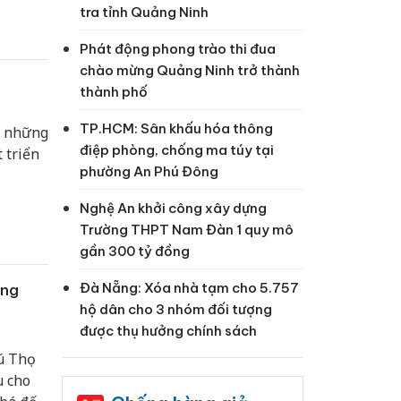
tra tỉnh Quảng Ninh
Phát động phong trào thi đua
chào mừng Quảng Ninh trở thành
thành phố
TP.HCM: Sân khấu hóa thông
g những
điệp phòng, chống ma túy tại
 triển
phường An Phú Đông
Nghệ An khởi công xây dựng
Trường THPT Nam Đàn 1 quy mô
gần 300 tỷ đồng
Đà Nẵng: Xóa nhà tạm cho 5.757
ông
hộ dân cho 3 nhóm đối tượng
được thụ hưởng chính sách
ú Thọ
u cho