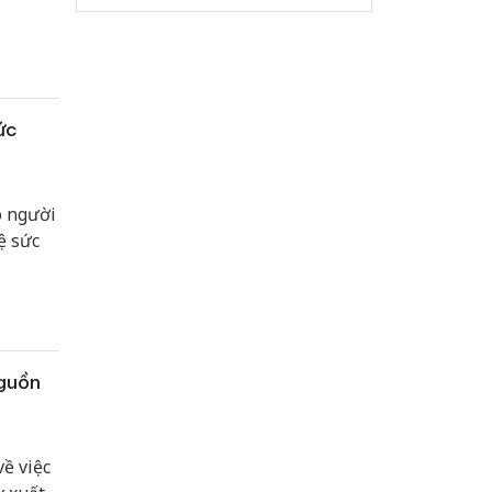
ức
o người
ệ sức
nguồn
ề việc