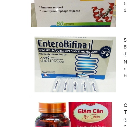
t
đ
S
B
N
n
E
q
C
T