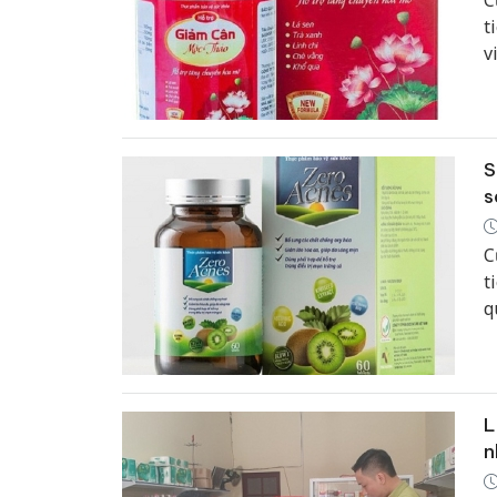
C
t
v
S
s
C
t
q
b
L
n