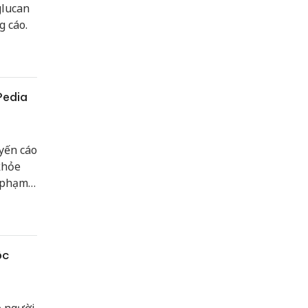
glucan
g cáo.
Pedia
yến cáo
khỏe
i phạm
ộc