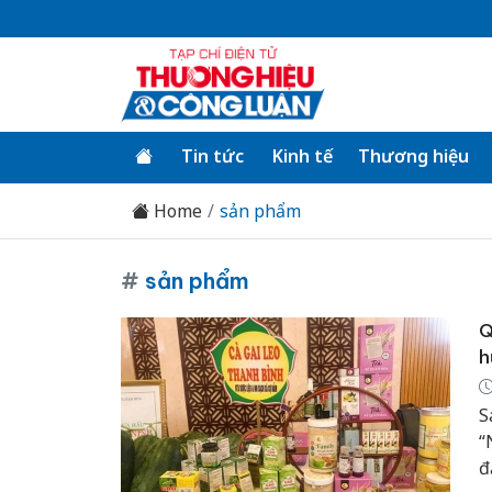
Tin tức
Kinh tế
Thương hiệu
Home
sản phẩm
#
sản phẩm
Q
h
S
“
đ