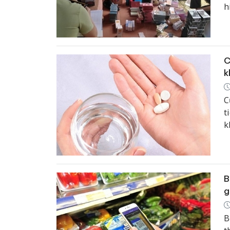
h
C
k
C
t
k
h
B
g
B