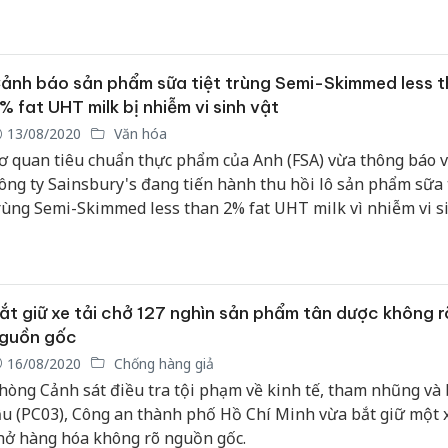
ược 487 cuộc tuyên truyền hưởng ứng dùng hàng Việt.
ảnh báo sản phẩm sữa tiệt trùng Semi-Skimmed less 
% fat UHT milk bị nhiễm vi sinh vật
13/08/2020
Văn hóa
ơ quan tiêu chuẩn thực phẩm của Anh (FSA) vừa thông báo v
ông ty Sainsbury's đang tiến hành thu hồi lô sản phẩm sữa 
rùng Semi-Skimmed less than 2% fat UHT milk vì nhiễm vi s
ây hư hỏng và sản phẩm không an toàn để tiêu thụ.
ắt giữ xe tải chở 127 nghìn sản phẩm tân dược không r
guồn gốc
16/08/2020
Chống hàng giả
hòng Cảnh sát điều tra tội phạm về kinh tế, tham nhũng và
ậu (PC03), Công an thành phố Hồ Chí Minh vừa bắt giữ một x
hở hàng hóa không rõ nguồn gốc.