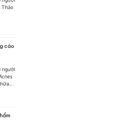
o người
c Thảo
ng cáo
o người
 Acnes
chữa
phẩm