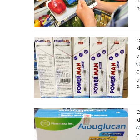
t
n
đ
C
k
q
C
t
P
q
C
k
C