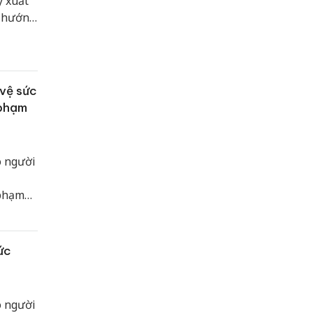
y xuất
h hướng
vệ sức
 phạm
o người
 phạm
ức
o người