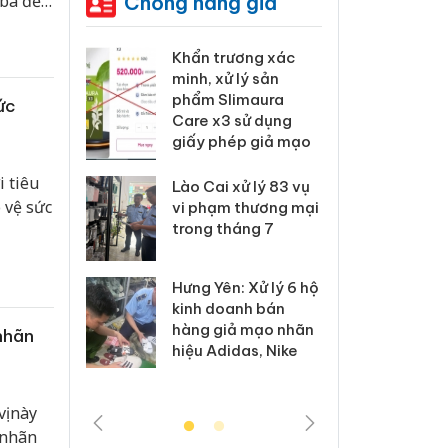
Chống hàng giả
 bá đến
 Tiêu hủy
Khẩn trương xác
Cà M
ai hàng
minh, xử lý sản
công
n phẩm
phẩm Slimaura
ngàn
ức
, bảo vệ
Care x3 sử dụng
nhập 
ng kinh
giấy phép giả mạo
môi t
doan
 tiêu
Lào Cai xử lý 83 vụ
 vệ sức
 Thanh Hóa
vi phạm thương mại
Công
i trong vụ
trong tháng 7
tìm b
uất, buôn
án sả
sào giả
bán y
Hưng Yên: Xử lý 6 hộ
kinh doanh bán
a: Tìm bị
Than
hàng giả mạo nhãn
nhãn
g vụ án
hại t
hiệu Adidas, Nike
 bình sữa
buôn
giả
Moyu
vị này
 nhãn