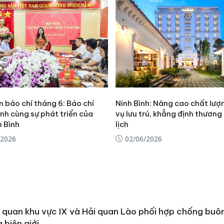
Thanh H
hại tron
bán bìn
Moyuum
An Gian
chủ mưu
bán hàng
Quốc ra
 báo chí tháng 6: Báo chí
Ninh Bình: Nâng cao chất lượ
nh cùng sự phát triển của
vụ lưu trú, khẳng định thương
h Bình
lịch
/2026
02/06/2026
 quan khu vực IX và Hải quan Lào phối hợp chống buôn
 biên giới