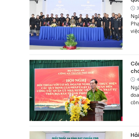
3
Ngà
Phạ
việ
Sal
Côn
ch
4
Ngà
doa
côn
năm
Hải