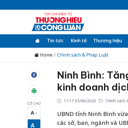
Tin tức
Kinh tế
Thương hiệu
Home
Chính sách & Pháp Luật
Ninh Bình: Tăn
kinh doanh dị
17:17 03/06/2026
Chính sách 
CỠ CHỮ
A
UBND tỉnh Ninh Bình vừa
−
Cỡ chữ nhỏ
các sở, ban, ngành và U
A