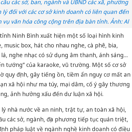
 cầu các sở, ban, ngành và UBND các xã, phường
lý đối với các cơ sở kinh doanh có liên quan đến
 vụ văn hóa công cộng trên địa bàn tỉnh. Ảnh: Al
 tỉnh Ninh Bình xuất hiện một số loại hình kinh
, music box, hát cho nhau nghe, cà phê, bia,
c lá, nghe nhạc có sử dụng âm thanh, ánh sáng…
ến tướng” của karaoke, vũ trường. Một số cơ sở
ờ quy định, gây tiếng ồn, tiềm ẩn nguy cơ mất an
 nạn xã hội như ma túy, mại dâm, cố ý gây thương
cộng, ảnh hưởng xấu đến dư luận xã hội.
ý nhà nước về an ninh, trật tự, an toàn xã hội,
u các sở, ngành, địa phương tiếp tục quán triệt,
định pháp luật về ngành nghề kinh doanh có điều