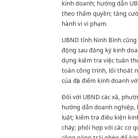
kinh doanh; hướng dẫn UBN
theo thẩm quyền; tăng cườn
hành vi vi phạm.
UBND tỉnh Ninh Bình cũng y
động sau đăng ký kinh doa
dựng kiểm tra việc tuân th
toàn công trình, lối thoát
của địa điểm kinh doanh với
Đối với UBND các xã, phườ
hướng dẫn doanh nghiệp, 
luật; kiểm tra điều kiện k
cháy; phối hợp với các cơ q
công năng trái phép để kin