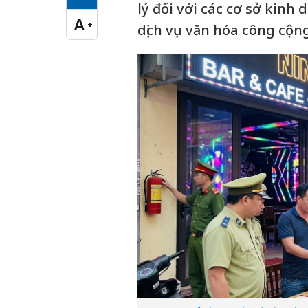
Cỡ chữ vừa
lý đối với các cơ sở kinh
A
+
dịch vụ văn hóa công cộng
Cỡ chữ lớn