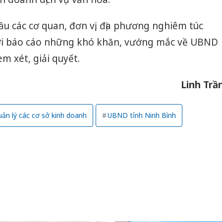
u các cơ quan, đơn vị, địa phương nghiêm túc
 thời báo cáo những khó khăn, vướng mắc về UBND
m xét, giải quyết.
Linh Trầ
uản lý các cơ sở kinh doanh
UBND tỉnh Ninh Bình
Công an
tìm bị h
án sản 
bán yến