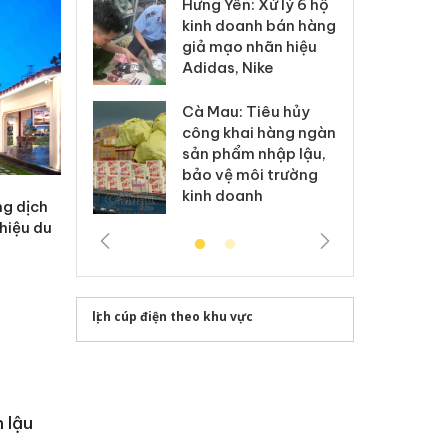
Hưng Yên: Xử lý 6 hộ
óa: Tìm bị
Th
kinh doanh bán hàng
g vụ án buôn
hạ
giả mạo nhãn hiệu
h sữa
bá
Adidas, Nike
 giả
Mo
Cà Mau: Tiêu hủy
g: Đối tượng
An
công khai hàng ngàn
 đường dây
ch
sản phẩm nhập lậu,
 giả tại Phú
bá
bảo vệ môi trường
 đầu thú
Qu
kinh doanh
ng dịch
 hiệu du
lịch cúp điện theo khu vực
 lậu