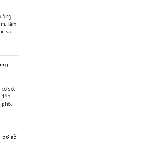
o ông
ăm, làm
ne và
òng
 cơ sở,
n đến
h phố
c cơ sở