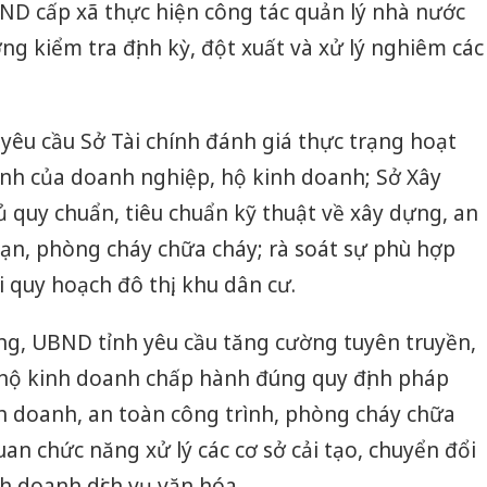
D cấp xã thực hiện công tác quản lý nhà nước
g kiểm tra định kỳ, đột xuất và xử lý nghiêm các
êu cầu Sở Tài chính đánh giá thực trạng hoạt
nh của doanh nghiệp, hộ kinh doanh; Sở Xây
ủ quy chuẩn, tiêu chuẩn kỹ thuật về xây dựng, an
 nạn, phòng cháy chữa cháy; rà soát sự phù hợp
 quy hoạch đô thị, khu dân cư.
ng, UBND tỉnh yêu cầu tăng cường tuyên truyền,
hộ kinh doanh chấp hành đúng quy định pháp
inh doanh, an toàn công trình, phòng cháy chữa
uan chức năng xử lý các cơ sở cải tạo, chuyển đổi
h doanh dịch vụ văn hóa.