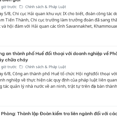
 giờ trước
Chính sách & Pháp Luật
y 5/8, Chi cục Hải quan khu vực IX cho biết, đoàn công tác d
m Tiến Thành, Chi cục trưởng làm trưởng đoàn đã sang th
c và hội đàm với Hải quan các tỉnh Savannakhet, Khammoua
avan (CHDCND Lào) tại tỉnh Savannakhet.
g an thành phố Huế đối thoại với doanh nghiệp về Ph
áy chữa cháy
 giờ trước
Chính sách & Pháp Luật
y 6/8, Công an thành phố Huế tổ chức Hội nghị đối thoại với
nh nghiệp về thực hiện các quy định của pháp luật liên qua
g tác quản lý nhà nước về an ninh, trật tự trên địa bàn thàn
 2026.
 Phòng: Thành lập Đoàn kiểm tra liên ngành đối với cá