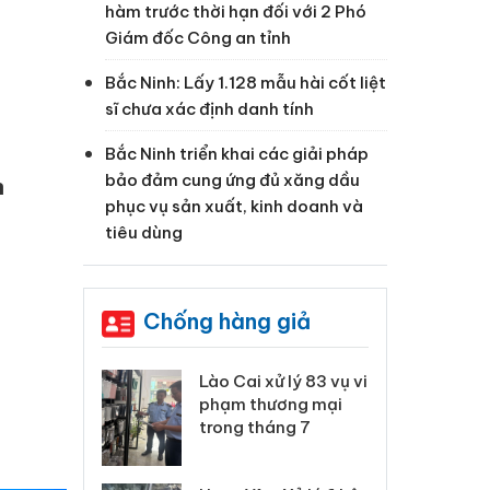
hàm trước thời hạn đối với 2 Phó
Giám đốc Công an tỉnh
Bắc Ninh: Lấy 1.128 mẫu hài cốt liệt
sĩ chưa xác định danh tính
Bắc Ninh triển khai các giải pháp
bảo đảm cung ứng đủ xăng dầu
n
phục vụ sản xuất, kinh doanh và
tiêu dùng
Chống hàng giả
 Thanh Hóa
Lào Cai xử lý 83 vụ vi
Cô
ại trong vụ
phạm thương mại
tìm
xuất, buôn
trong tháng 7
án
 sào giả
bá