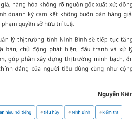
 giả, hàng hóa không rõ nguồn gốc xuất xứ; đồn
kinh doanh ký cam kết không buôn bán hàng giả
 phạm quyền sở hữu trí tuệ.
uản lý thị trường tỉnh Ninh Bình sẽ tiếp tục tăn
ịa bàn, chủ động phát hiện, đấu tranh và xử l
ạm, góp phần xây dựng thị trường minh bạch, ổ
 chính đáng của người tiêu dùng cũng như cộn
Nguyễn Kiê
n hiệu nổi tiếng
tiêu hủy
Ninh Bình
kiểm tra
Cà Mau:
công kh
sản phẩ