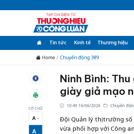
Tin tức
Kinh tế
Thương hiệu
Home
Chuyển động 389
Ninh Bình: Thu 
giày giả mạo n
10:49 16/06/2026
Chuyển độn
CỠ CHỮ
A
Đội Quản lý thị trường số 
−
Cỡ chữ nhỏ
vừa phối hợp với Công an
A