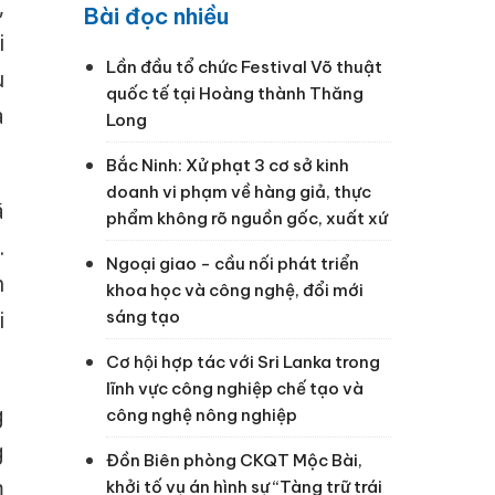
,
Bài đọc nhiều
i
Lần đầu tổ chức Festival Võ thuật
u
quốc tế tại Hoàng thành Thăng
a
Long
Bắc Ninh: Xử phạt 3 cơ sở kinh
doanh vi phạm về hàng giả, thực
ã
phẩm không rõ nguồn gốc, xuất xứ
.
Ngoại giao - cầu nối phát triển
h
khoa học và công nghệ, đổi mới
i
sáng tạo
Cơ hội hợp tác với Sri Lanka trong
lĩnh vực công nghiệp chế tạo và
g
công nghệ nông nghiệp
g
Đồn Biên phòng CKQT Mộc Bài,
m
khởi tố vụ án hình sự “Tàng trữ trái