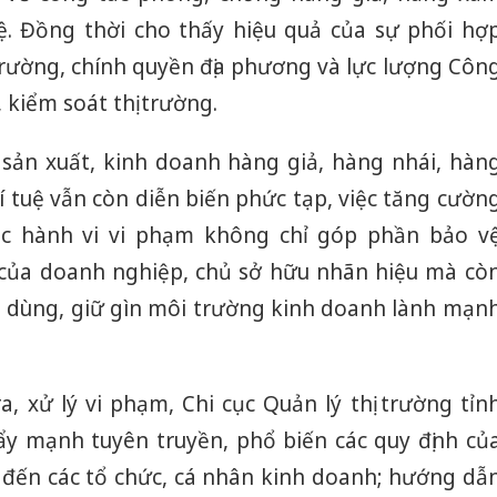
ệ. Đồng thời cho thấy hiệu quả của sự phối hợ
 trường, chính quyền địa phương và lực lượng Côn
 kiểm soát thị trường.
 sản xuất, kinh doanh hàng giả, hàng nhái, hàn
 tuệ vẫn còn diễn biến phức tạp, việc tăng cườn
ác hành vi vi phạm không chỉ góp phần bảo v
 của doanh nghiệp, chủ sở hữu nhãn hiệu mà cò
êu dùng, giữ gìn môi trường kinh doanh lành mạn
, xử lý vi phạm, Chi cục Quản lý thị trường tỉn
ẩy mạnh tuyên truyền, phổ biến các quy định củ
ệ đến các tổ chức, cá nhân kinh doanh; hướng dẫ