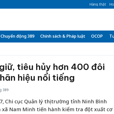
Hàng thật
Ho
Chuyển động 389
Chính sách & Pháp luật
OCOP
Tư
giữ, tiêu hủy hơn 400 đôi
hãn hiệu nổi tiếng
g 389
7, Chi cục Quản lý thị trường tỉnh Ninh Bình
 xã Nam Minh tiến hành kiểm tra đột xuất cơ