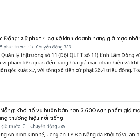
 Đồng: Xử phạt 4 cơ sở kinh doanh hàng giả mạo nhãn
5 phút trước
Chuyển động 389
 Quản lý thị trường số 11 (Đội QLTT số 11) tỉnh Lâm Đồng vừ
ụ vi phạm liên quan đến hàng hóa giả mạo nhãn hiệu và khô
ồn gốc xuất xứ, với tổng số tiền xử phạt 26,4 triệu đồng. T
g hóa vi phạm đã bị buộc tiêu hủy theo quy định.
Nẵng: Khởi tố vụ buôn bán hơn 3.600 sản phẩm giả m
ng thương hiệu nổi tiếng
 giờ trước
Chuyển động 389
ng An ninh kinh tế, Công an TP. Đà Nẵng đã khởi tố vụ án h