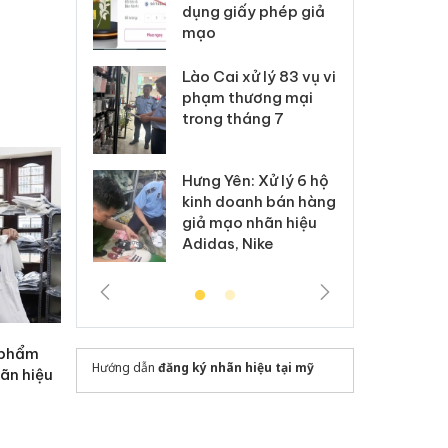
môi trường
dụng giấy phép giả
bả
anh
mạo
ki
 Thanh Hóa
Lào Cai xử lý 83 vụ vi
Cô
ại trong vụ
phạm thương mại
tìm
xuất, buôn
trong tháng 7
án
 sào giả
bá
Hưng Yên: Xử lý 6 hộ
óa: Tìm bị
Th
kinh doanh bán hàng
g vụ án buôn
hạ
giả mạo nhãn hiệu
h sữa
bá
Adidas, Nike
 giả
Mo
 phẩm
Hướng dẫn
đăng ký nhãn hiệu tại mỹ
hãn hiệu