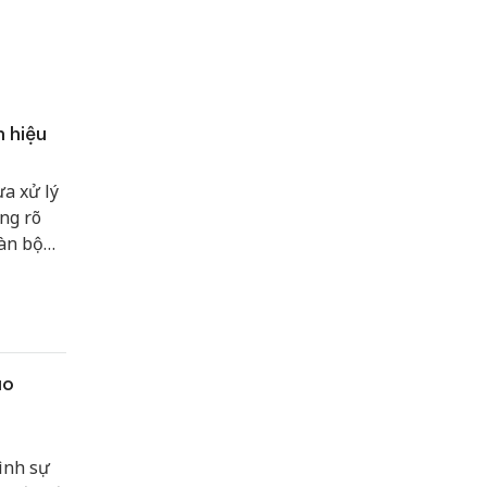
 hiệu
a xử lý
ng rõ
oàn bộ
ạo
ình sự