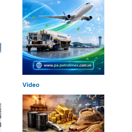
ó
Video