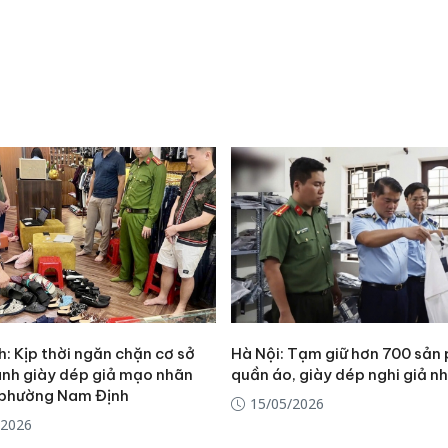
bảo vệ 
kinh do
Công an
tìm bị h
án sản 
bán yến
Thanh H
hại tron
bán bìn
Moyuum
h: Kịp thời ngăn chặn cơ sở
Hà Nội: Tạm giữ hơn 700 sản
anh giày dép giả mạo nhãn
quần áo, giày dép nghi giả n
i phường Nam Định
15/05/2026
/2026