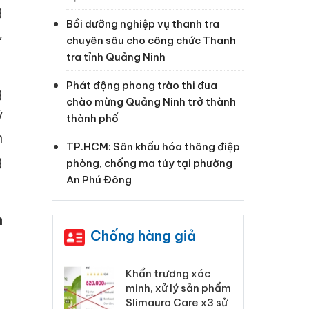
g
Bồi dưỡng nghiệp vụ thanh tra
,
chuyên sâu cho công chức Thanh
tra tỉnh Quảng Ninh
Phát động phong trào thi đua
g
chào mừng Quảng Ninh trở thành
ý
thành phố
n
TP.HCM: Sân khấu hóa thông điệp
g
phòng, chống ma túy tại phường
An Phú Đông
n
Chống hàng giả
 Tiêu hủy
Khẩn trương xác
Cà
ai hàng ngàn
minh, xử lý sản phẩm
cô
m nhập lậu,
Slimaura Care x3 sử
sả