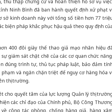
, thu thập chứng cứ và hoàn thiện hồ sơ vụ việc
 tỉnh Ninh Bình đã ban hành quyết định xử phạt v
 sở kinh doanh này với tổng số tiền hơn 77 triệ
ác biện pháp khắc phục hậu quả theo quy định củ
hơn 400 đôi giày thể thao giả mạo nhãn hiệu đ
 sự giám sát chặt chẽ của các cơ quan chức năng
ện đúng trình tự, thủ tục pháp luật, bảo đảm tín
i phạm và ngăn chặn triệt để nguy cơ hàng hóa v
n thị trường.
ét cho quyết tâm của lực lượng Quản lý thị trườn
 hiện các chỉ đạo của Chính phủ, Bộ Công Thươn
 về công tác phòng, chống hàng giả, hàng xâ