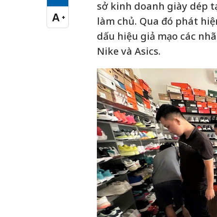
Cỡ chữ vừa
sở kinh doanh giày dép t
A
+
làm chủ. Qua đó phát hiện
Cỡ chữ lớn
dấu hiệu giả mạo các nhã
Nike và Asics.