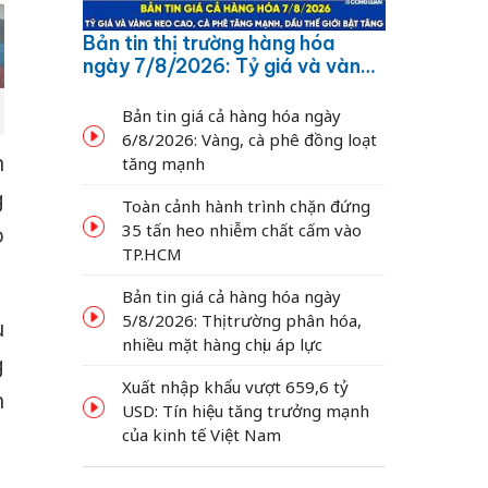
Bản tin thị trường hàng hóa
ngày 7/8/2026: Tỷ giá và vàng
neo cao, cà phê tăng mạnh,
dầu thế giới bật tăng
Bản tin giá cả hàng hóa ngày
6/8/2026: Vàng, cà phê đồng loạt
n
tăng mạnh
g
Toàn cảnh hành trình chặn đứng
35 tấn heo nhiễm chất cấm vào
o
TP.HCM
Bản tin giá cả hàng hóa ngày
5/8/2026: Thị trường phân hóa,
u
nhiều mặt hàng chịu áp lực
g
Xuất nhập khẩu vượt 659,6 tỷ
n
USD: Tín hiệu tăng trưởng mạnh
của kinh tế Việt Nam