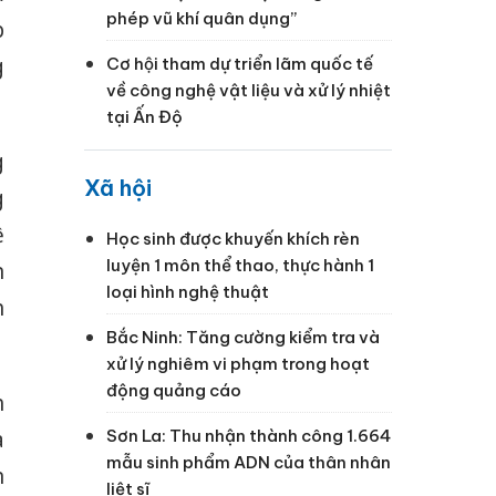
phép vũ khí quân dụng”
p
g
Cơ hội tham dự triển lãm quốc tế
về công nghệ vật liệu và xử lý nhiệt
tại Ấn Độ
g
Xã hội
g
ệ
Học sinh được khuyến khích rèn
luyện 1 môn thể thao, thực hành 1
n
loại hình nghệ thuật
h
Bắc Ninh: Tăng cường kiểm tra và
xử lý nghiêm vi phạm trong hoạt
động quảng cáo
h
a
Sơn La: Thu nhận thành công 1.664
mẫu sinh phẩm ADN của thân nhân
n
liệt sĩ