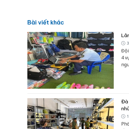
Bài viết khác
Lâm
3
Đội
4 v
ngu
hàn
Đà 
nhữ
1
Phò