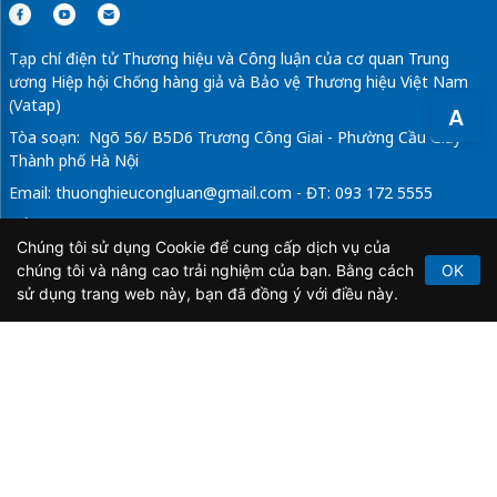
Tạp chí điện tử Thương hiệu và Công luận của cơ quan Trung
ương Hiệp hội Chống hàng giả và Bảo vệ Thương hiệu Việt Nam
(Vatap)
A
Tòa soạn: Ngõ 56/ B5D6 Trương Công Giai - Phường Cầu Giấy -
Thành phố Hà Nội
Email:
thuonghieucongluan@gmail.com
- ĐT: 093 172 5555
Tổng Biên Tập: Vũ Đức Thuận
Chúng tôi sử dụng Cookie để cung cấp dịch vụ của
Giấy phép hoạt động báo chí điện tử số 64/GP-BTTTT do Bộ
chúng tôi và nâng cao trải nghiệm của bạn. Bằng cách
OK
Thông tin và Truyền thông cấp ngày 21/2/2020.
sử dụng trang web này, bạn đã đồng ý với điều này.
Copyright © 2026
TẠP CHÍ THƯƠNG HIỆU & CÔNG
LUẬN
. All Rights Reserved.
Bản quyền thuộc Tạp chí Thương hiệu và Công luận. Cấm
sao chép dưới mọi hình thức nếu không có sự chấp thuận