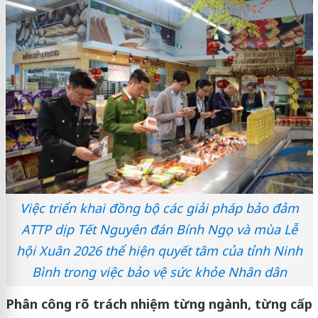
Việc triển khai đồng bộ các giải pháp bảo đảm
ATTP dịp Tết Nguyên đán Bính Ngọ và mùa Lễ
hội Xuân 2026 thể hiện quyết tâm của tỉnh Ninh
Bình trong việc bảo vệ sức khỏe Nhân dân
Phân công rõ trách nhiệm từng ngành, từng cấp