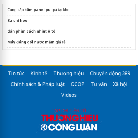
Cung cấp
tấm panel pu
giá tại kho
Ba chỉ heo
dán phim cách nhiệt ô tô
Máy đóng gói nước mắm
giá rẻ
Sửa máy rửa bát bosch
Tin tức
Kinh tế
Thương hiệu
Chuyển động 389
Chính sách & Pháp luật
OCOP
Tư vấn
Xã hội
Videos