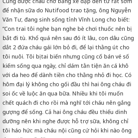
Cũng được cháu chở bằng xe đạp đến từ rất sớm
để nhận sữa do Nutifood trao tặng, ông Nguyễn
Văn Tư, đang sinh sống tỉnh Vĩnh Long cho biết:
“Con trai tôi nghe bạn nghe bè chơi thuốc nên bị
bắt đi tù. Khổ quá nên sau đó ít lâu, con dâu cũng
dắt 2 đứa cháu gái lớn bỏ đi, để lại thằng út cho
tôi nuôi. Tôi bị tai biến nhưng cũng cố bán vé số
kiếm sống qua ngày, chỉ dám tằn tiện ăn cá khô
với da heo để dành tiền cho thằng nhỏ đi học. Có
hôm đại lý không cho gối đầu thì hai ông cháu đi
soi ốc về luộc ăn qua bữa. Nhiều khi tôi muốn
chết quách đi cho rồi mà nghĩ tới cháu nên gắng
gượng để sống. Cả hai ông cháu đều thiếu dinh
dưỡng nên khi nghe được hỗ trợ sữa, không chỉ
tôi háo hức mà cháu nội cũng cứ hỏi khi nào ông