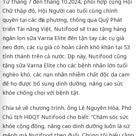
Từ tháng 7 đến tháng 10.2024, phối hợp cùng Hội
Chữ thập đỏ, Hội Người cao tuổi cùng chính
quyền tại các địa phương, thông qua Quỹ Phát
triển Tài năng Việt, Nutifood sẽ trao tặng hàng
ngàn lon sữa Varna Elite đến tận tay các cụ già
neo đơn, các cụ già có hoàn cảnh khó khăn tại 53
tỉnh thành trên cả nước. Dịp này, Nutifood cũng
tặng sữa Varna Elite cho các bệnh nhân lớn tuổi
nghèo khó, các nạn nhân nhiễm chất độc da cam
để họ được bổ sung dinh dưỡng, nâng cao sức
khỏe chống chọi với bệnh tật.
Chia sẻ về chương trình, ông Lê Nguyên Hòa, Phó
Chủ tịch HĐQT Nutifood cho biết: “Chăm sóc sức
khỏe cộng đồng, nâng cao dinh dưỡng luôn là sứ
mệnh mà Nutifood theo đuổi. Chúng tôi hiểu rằng