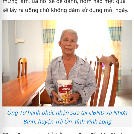
mừng lắm. Bà nói sẽ để dành, hôm nào mệt quá
sẽ lấy ra uống chứ không dám sử dụng mỗi ngày.
Ông Tư hạnh phúc nhận sữa tại UBND xã Nhơn
Bình, huyện Trà Ôn, tỉnh Vĩnh Long