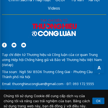
Videos
Tạp chí điện tử Thương hiệu và Công luận của cơ quan Trung
ương Hiệp hội Chống hàng giả và Bảo vệ Thương hiệu Việt Nam
(Vatap)
A
Tòa soạn: Ngõ 56/ B5D6 Trương Công Giai - Phường Cầu Giấy -
Thành phố Hà Nội
Email:
thuonghieucongluan@gmail.com
- ĐT: 093 172 5555
Tổng Biên Tập: Vũ Đức Thuận
Chúng tôi sử dụng Cookie để cung cấp dịch vụ của
Giấy phép hoạt động báo chí điện tử số 64/GP-BTTTT do Bộ
chúng tôi và nâng cao trải nghiệm của bạn. Bằng cách
OK
Thông tin và Truyền thông cấp ngày 21/2/2020.
sử dụng trang web này, bạn đã đồng ý với điều này.