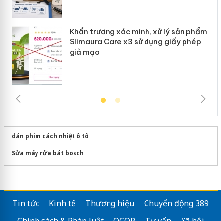
Khẩn trương xác minh, xử lý sản phẩm
Slimaura Care x3 sử dụng giấy phép
giả mạo
dán phim cách nhiệt ô tô
Sửa máy rửa bát bosch
Tin tức
Kinh tế
Thương hiệu
Chuyển động 389
Chính sách & Pháp luật
OCOP
Tư vấn
Xã hội