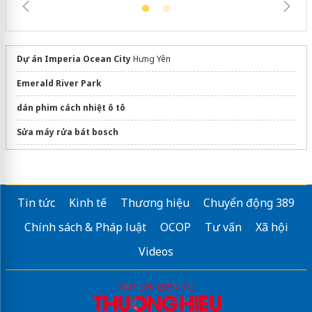
Dự án Imperia Ocean City
Hưng Yên
Emerald River Park
dán phim cách nhiệt ô tô
Sửa máy rửa bát bosch
Tháp thờ tro cốt tại Trà Vinh
Tin tức
Kinh tế
Thương hiệu
Chuyển động 389
Chính sách & Pháp luật
OCOP
Tư vấn
Xã hội
Videos