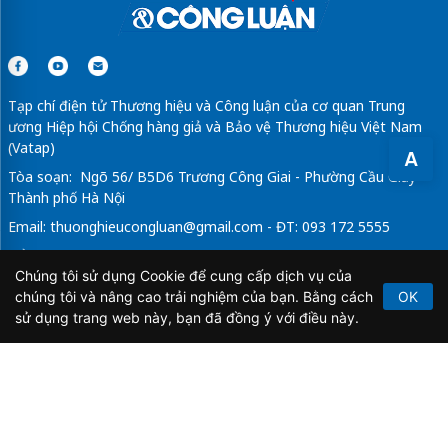
Tạp chí điện tử Thương hiệu và Công luận của cơ quan Trung
ương Hiệp hội Chống hàng giả và Bảo vệ Thương hiệu Việt Nam
(Vatap)
A
Tòa soạn: Ngõ 56/ B5D6 Trương Công Giai - Phường Cầu Giấy -
Thành phố Hà Nội
Email:
thuonghieucongluan@gmail.com
- ĐT: 093 172 5555
Tổng Biên Tập: Vũ Đức Thuận
Chúng tôi sử dụng Cookie để cung cấp dịch vụ của
Giấy phép hoạt động báo chí điện tử số 64/GP-BTTTT do Bộ
chúng tôi và nâng cao trải nghiệm của bạn. Bằng cách
OK
Thông tin và Truyền thông cấp ngày 21/2/2020.
sử dụng trang web này, bạn đã đồng ý với điều này.
Copyright © 2026
TẠP CHÍ THƯƠNG HIỆU & CÔNG
LUẬN
. All Rights Reserved.