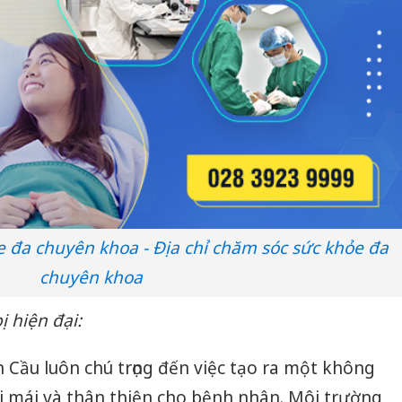
sản phẩ
bảo vệ 
kinh do
Công an
tìm bị h
án sản 
bán yến
Thanh H
hại tron
bán bìn
Moyuum
e đa chuyên khoa - Địa chỉ chăm sóc sức khỏe đa
chuyên khoa
ị hiện đại:
ầu luôn chú trọng đến việc tạo ra một không
 mái và thân thiện cho bệnh nhân. Môi trường