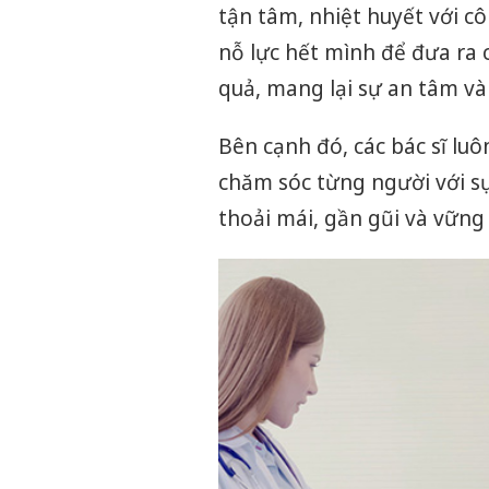
tận tâm, nhiệt huyết với c
nỗ lực hết mình để đưa ra 
quả, mang lại sự an tâm và
Bên cạnh đó, các bác sĩ lu
chăm sóc từng người với s
thoải mái, gần gũi và vững t