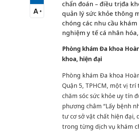
Cỡ chữ vừa
chẩn đoán – điều trị đa kh
A
+
quản lý sức khỏe thông 
Cỡ chữ lớn
chóng các nhu cầu khám 
nghiệm y tế cá nhân hóa,
Phòng khám Đa khoa Hoàn 
khoa, hiện đại
Phòng khám Đa khoa Hoàn C
Quận 5, TPHCM, một vị trí 
chăm sóc sức khỏe uy tín đ
phương châm “Lấy bệnh nh
tư cơ sở vật chất hiện đại,
trong từng dịch vụ khám c