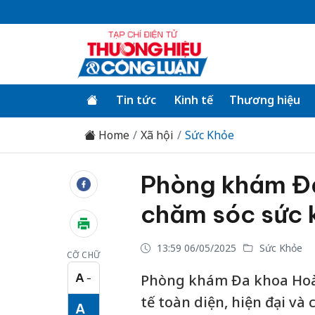
Tin tức
Kinh tế
Thương hiệu
Home
Xã hội
Sức Khỏe
Phòng khám Đa
chăm sóc sức 
13:59 06/05/2025
Sức Khỏe
CỠ CHỮ
A
Phòng khám Đa khoa Hoàn
−
Cỡ chữ nhỏ
tế toàn diện, hiện đại và
A