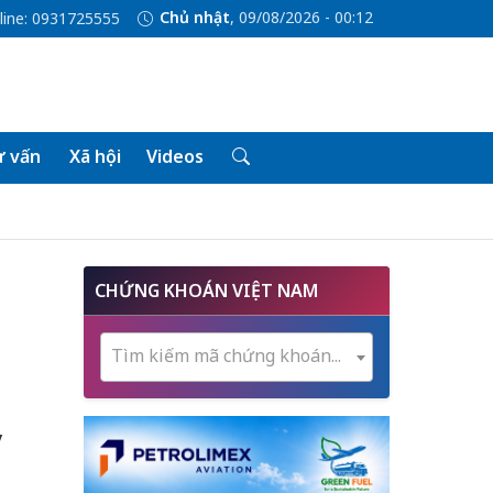
Chủ nhật
, 09/08/2026 - 00:12
line: 0931725555
 vấn
Xã hội
Videos
CHỨNG KHOÁN VIỆT NAM
Tìm kiếm mã chứng khoán...
y