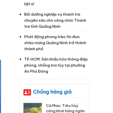
liệt sĩ
Bồi dưỡng nghiệp vụ thanh tra
chuyên sâu cho công chức Thanh
tra tỉnh Quảng Ninh
Phát động phong trào thi đua
chào mừng Quảng Ninh trở thành
thành phố
TP.HCM: Sân khấu hóa thông điệp
phòng, chống ma túy tại phường
An Phú Đông
Chống hàng giả
 Tiêu hủy
Khẩn trương xác
Cà
ai hàng ngàn
minh, xử lý sản phẩm
cô