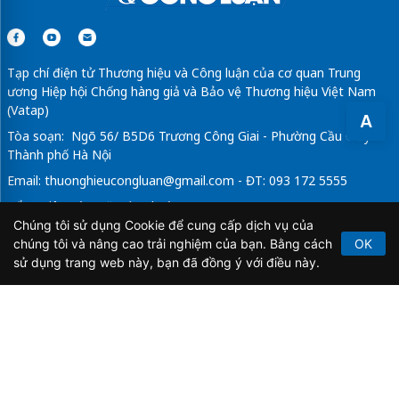
Tạp chí điện tử Thương hiệu và Công luận của cơ quan Trung
ương Hiệp hội Chống hàng giả và Bảo vệ Thương hiệu Việt Nam
(Vatap)
A
Tòa soạn: Ngõ 56/ B5D6 Trương Công Giai - Phường Cầu Giấy -
Thành phố Hà Nội
Email:
thuonghieucongluan@gmail.com
- ĐT: 093 172 5555
Tổng Biên Tập: Vũ Đức Thuận
Chúng tôi sử dụng Cookie để cung cấp dịch vụ của
Giấy phép hoạt động báo chí điện tử số 64/GP-BTTTT do Bộ
chúng tôi và nâng cao trải nghiệm của bạn. Bằng cách
OK
Thông tin và Truyền thông cấp ngày 21/2/2020.
sử dụng trang web này, bạn đã đồng ý với điều này.
Copyright © 2026
TẠP CHÍ THƯƠNG HIỆU & CÔNG
LUẬN
. All Rights Reserved.
Bản quyền thuộc Tạp chí Thương hiệu và Công luận. Cấm