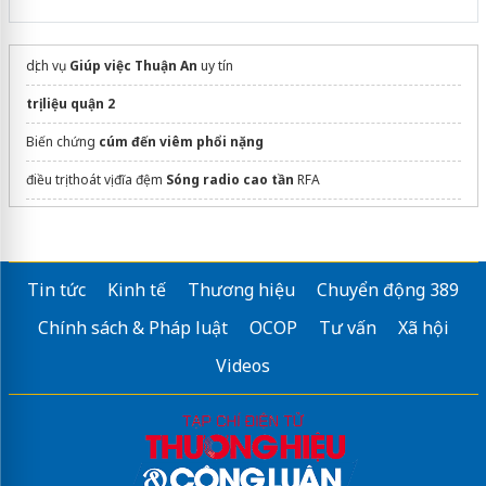
dịch vụ
Giúp việc Thuận An
uy tín
trị liệu quận 2
Biến chứng
cúm đến viêm phổi nặng
điều trị thoát vị đĩa đệm
Sóng radio cao tần
RFA
đệm cao su
thoáng mát
bàn học thông minh Kiên Giang
Tin tức
Kinh tế
Thương hiệu
Chuyển động 389
Tiệm cắt tóc nam đẹp
Chính sách & Pháp luật
OCOP
Tư vấn
Xã hội
dán phim cách nhiệt ô tô
Videos
trị mụn lưng giá bao nhiêu
Sửa máy rửa bát bosch
Máy cầm tay massage