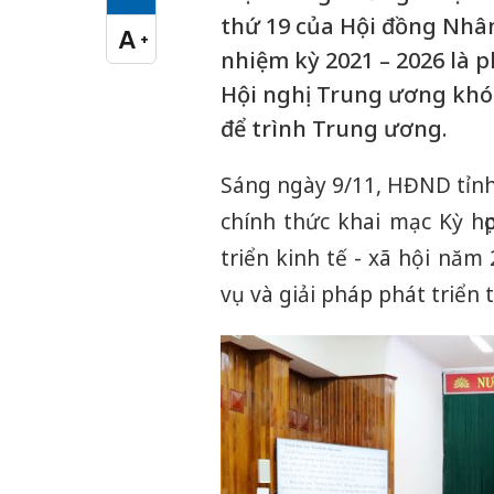
Cỡ chữ vừa
thứ 19 của Hội đồng Nhâ
A
+
Cỡ chữ lớn
nhiệm kỳ 2021 – 2026 là 
Hội nghị Trung ương khó
để trình Trung ương.
Sáng ngày 9/11, HĐND tỉnh
chính thức khai mạc Kỳ họ
triển kinh tế - xã hội nă
vụ và giải pháp phát triển