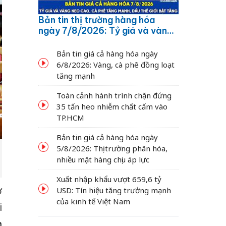
Bản tin thị trường hàng hóa
ngày 7/8/2026: Tỷ giá và vàng
neo cao, cà phê tăng mạnh,
dầu thế giới bật tăng
Bản tin giá cả hàng hóa ngày
6/8/2026: Vàng, cà phê đồng loạt
tăng mạnh
Toàn cảnh hành trình chặn đứng
35 tấn heo nhiễm chất cấm vào
TP.HCM
Bản tin giá cả hàng hóa ngày
5/8/2026: Thị trường phân hóa,
nhiều mặt hàng chịu áp lực
Xuất nhập khẩu vượt 659,6 tỷ
ở
USD: Tín hiệu tăng trưởng mạnh
của kinh tế Việt Nam
i
n