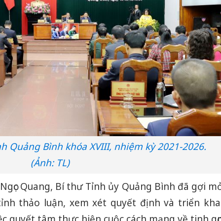
h Quảng Bình khóa XVIII, nhiệm kỳ 2021-2026.
(Ảnh: TL)
Lê Ngọc Quang, Bí thư Tỉnh ủy Quảng Bình đã gợi m
nh thảo luận, xem xét quyết định và triển kha
iệc quyết tâm thực hiện cuộc cách mạng về tinh gọ