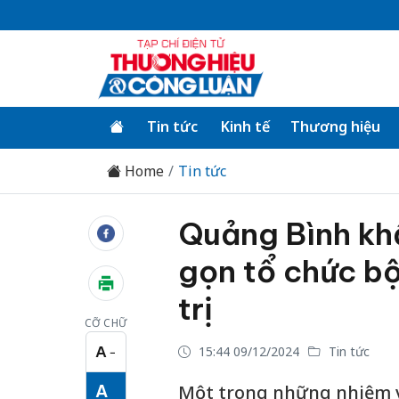
Tin tức
Kinh tế
Thương hiệu
Home
Tin tức
Quảng Bình khẩ
gọn tổ chức b
trị
CỠ CHỮ
A
15:44 09/12/2024
Tin tức
−
Cỡ chữ nhỏ
A
Một trong những nhiệm vụ