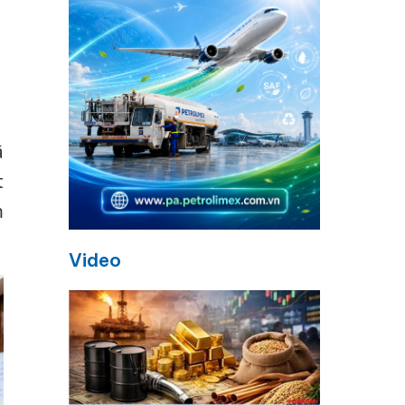
a
ã
t
m
Video