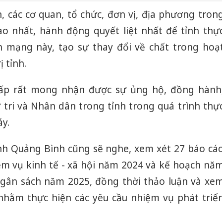
, các cơ quan, tổ chức, đơn vị, địa phương tron
ao nhất, hành động quyết liệt nhất để tỉnh thự
h mạng này, tạo sự thay đổi về chất trong hoạ
 tỉnh.
cấp rất mong nhận được sự ủng hộ, đồng hành
 tri và Nhân dân trong tỉnh trong quá trình thự
áy.
ỉnh Quảng Bình cũng sẽ nghe, xem xét 27 báo cá
iệm vụ kinh tế - xã hội năm 2024 và kế hoạch nă
ngân sách năm 2025, đồng thời thảo luận và xe
g nhằm thực hiện các yêu cầu nhiệm vụ phát triể
Công an
tìm bị h
án sản 