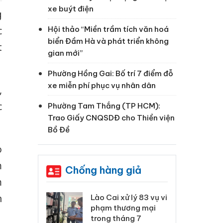
xe buýt điện
g
Hội thảo “Miền trầm tích văn hoá
c
biển Đầm Hà và phát triển không
t
gian mới”
Phường Hồng Gai: Bố trí 7 điểm đỗ
xe miễn phí phục vụ nhân dân
,
c
Phường Tam Thắng (TP HCM):
Trao Giấy CNQSDĐ cho Thiền viện
Bồ Đề
o
m
Chống hàng giả
m
n
 Thanh Hóa
Lào Cai xử lý 83 vụ vi
Cô
ại trong vụ
phạm thương mại
tìm
xuất, buôn
trong tháng 7
án