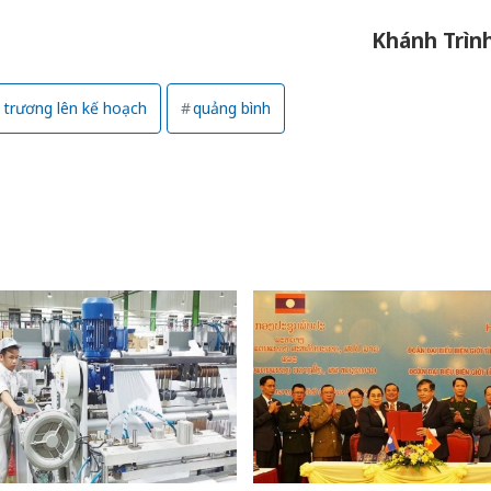
bán yến
Khánh Trìn
Thanh H
hại tron
bán bìn
 trương lên kế hoạch
quảng bình
Moyuum
An Gian
chủ mưu
bán hàng
Quốc ra