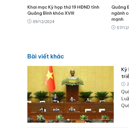
Khai mạc Kỳ họp thứ 19 HĐND tỉnh
Quảng B
Quảng Bình khóa XVIII
ngành c
mạnh
09/12/2024
07/12
Bài viết khác
Kỳ 
tri
2
Quố
Luậ
Quố