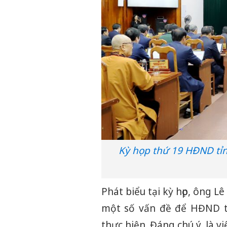
Kỳ họp thứ 19 HĐND tỉn
Phát biểu tại kỳ họp, ông 
một số vấn đề để HĐND tỉ
thực hiện. Đáng chú ý, là v