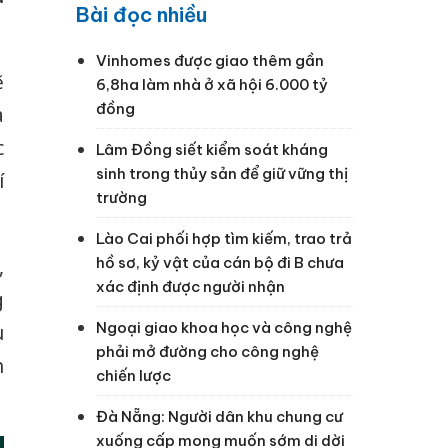
Bài đọc nhiều
Vinhomes được giao thêm gần
ẽ
6,8ha làm nhà ở xã hội 6.000 tỷ
đồng
a
c
Lâm Đồng siết kiểm soát kháng
sinh trong thủy sản để giữ vững thị
í
trường
Lào Cai phối hợp tìm kiếm, trao trả
hồ sơ, kỷ vật của cán bộ đi B chưa
,
xác định được người nhận
g
Ngoại giao khoa học và công nghệ
u
phải mở đường cho công nghệ
h
chiến lược
Đà Nẵng: Người dân khu chung cư
xuống cấp mong muốn sớm di dời