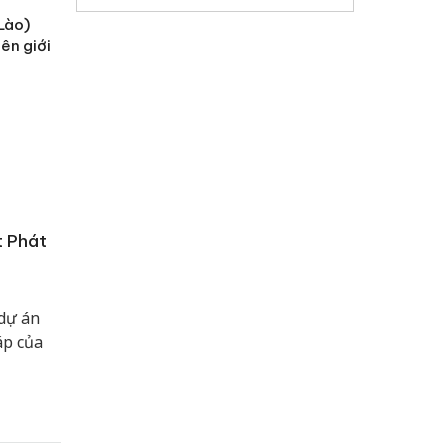
Lào)
ên giới
t Phát
dự án
áp của