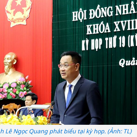
h Lê Ngọc Quang phát biểu tại kỳ họp. (Ảnh: TL)