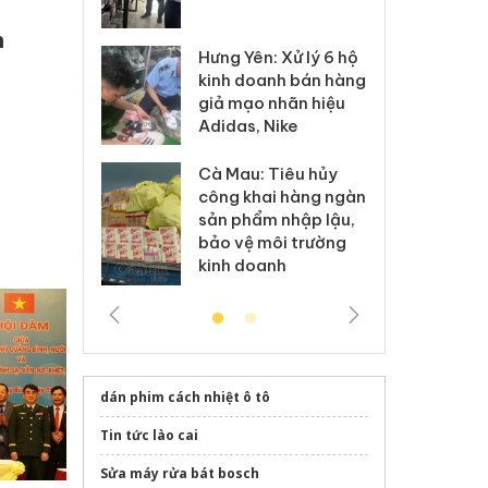
 sào giả
bá
h
Hưng Yên: Xử lý 6 hộ
óa: Tìm bị
Th
kinh doanh bán hàng
g vụ án buôn
hạ
giả mạo nhãn hiệu
h sữa
bá
Adidas, Nike
 giả
Mo
Cà Mau: Tiêu hủy
g: Đối tượng
An
công khai hàng ngàn
 đường dây
ch
sản phẩm nhập lậu,
 giả tại Phú
bá
bảo vệ môi trường
 đầu thú
Qu
kinh doanh
dán phim cách nhiệt ô tô
Tin tức lào cai
Sửa máy rửa bát bosch