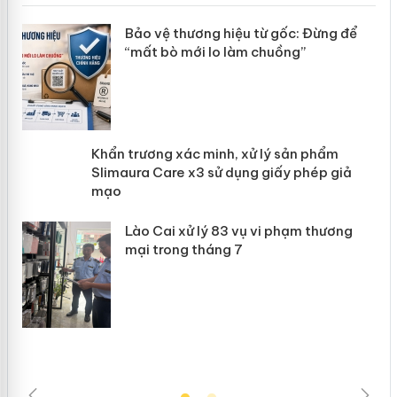
àng
Bảo vệ thương hiệu từ gốc: Đừng để
“mất bò mới lo làm chuồng”
ản
Khẩn trương xác minh, xử lý sản phẩm
 án
Slimaura Care x3 sử dụng giấy phép
giả mạo
Lào Cai xử lý 83 vụ vi phạm thương
mại trong tháng 7