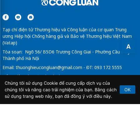
Tạp chí điện tử Thương hiệu và Công luận của cơ quan Trung
ương Hiệp hội Chống hàng giả và Bảo vệ Thương hiệu Việt Nam
(Vatap)
A
Tòa soạn: Ngõ 56/ B5D6 Trương Công Giai - Phường Cầu Giấy -
Thành phố Hà Nội
Email:
thuonghieucongluan@gmail.com
- ĐT: 093 172 5555
Tổng Biên Tập: Vũ Đức Thuận
Chúng tôi sử dụng Cookie để cung cấp dịch vụ của
Giấy phép hoạt động báo chí điện tử số 64/GP-BTTTT do Bộ
chúng tôi và nâng cao trải nghiệm của bạn. Bằng cách
OK
Thông tin và Truyền thông cấp ngày 21/2/2020.
sử dụng trang web này, bạn đã đồng ý với điều này.
Copyright © 2026
TẠP CHÍ THƯƠNG HIỆU & CÔNG
LUẬN
. All Rights Reserved.
Bản quyền thuộc Tạp chí Thương hiệu và Công luận. Cấm