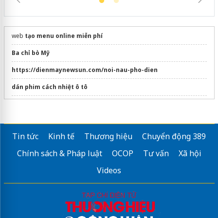
web
tạo menu online miễn phí
Ba chỉ bò Mỹ
https://dienmaynewsun.com/noi-nau-pho-dien
dán phim cách nhiệt ô tô
Sửa máy rửa bát bosch
Tin tức
Kinh tế
Thương hiệu
Chuyển động 389
Chính sách & Pháp luật
OCOP
Tư vấn
Xã hội
Videos