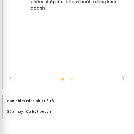
hàng giả mạo nhãn hiệu Adidas, Nike
Cà Mau: Tiêu hủy công khai hàng
ngàn sản phẩm nhập lậu, bảo vệ môi
trường kinh doanh
dán phim cách nhiệt ô tô
Sửa máy rửa bát bosch