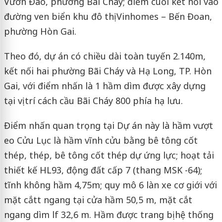
Vườn Đào, phường Bãi Cháy; điểm cuối kết nối vào
đường ven biển khu đô thị Vinhomes – Bến Đoan,
phường Hòn Gai.
Theo đó, dự án có chiều dài toàn tuyến 2.140m,
kết nối hai phường Bãi Cháy và Hạ Long, TP. Hòn
Gai, với điểm nhấn là 1 hầm dìm được xây dựng
tại vị trí cách cầu Bãi Cháy 800 phía hạ lưu.
Điểm nhấn quan trọng tại Dự án này là hầm vượt
eo Cửu Lục là hầm vĩnh cửu bằng bê tông cốt
thép, thép, bê tông cốt thép dự ứng lực; hoạt tải
thiết kế HL93, động đất cấp 7 (thang MSK -64);
tĩnh không hầm 4,75m; quy mô 6 làn xe cơ giới với
mặt cắtt ngang tại cửa hầm 50,5 m, mặt cắt
ngang dìm lf 32,6 m. Hầm được trang bị hệ thống