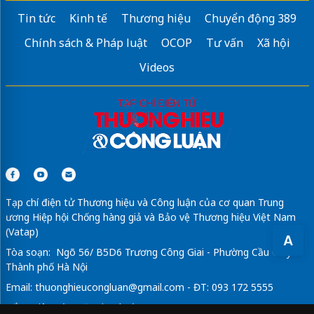
Tin tức
Kinh tế
Thương hiệu
Chuyển động 389
Chính sách & Pháp luật
OCOP
Tư vấn
Xã hội
Videos
Tạp chí điện tử Thương hiệu và Công luận của cơ quan Trung
ương Hiệp hội Chống hàng giả và Bảo vệ Thương hiệu Việt Nam
(Vatap)
A
Tòa soạn: Ngõ 56/ B5D6 Trương Công Giai - Phường Cầu Giấy -
Thành phố Hà Nội
Email:
thuonghieucongluan@gmail.com
- ĐT: 093 172 5555
Tổng Biên Tập: Vũ Đức Thuận