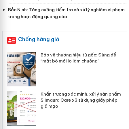
Bắc Ninh: Tăng cường kiểm tra và xử lý nghiêm vi phạm
trong hoạt động quảng cáo
Chống hàng giả
àng
Bảo vệ thương hiệu từ gốc: Đừng để
“mất bò mới lo làm chuồng”
ản
Khẩn trương xác minh, xử lý sản phẩm
 án
Slimaura Care x3 sử dụng giấy phép
giả mạo