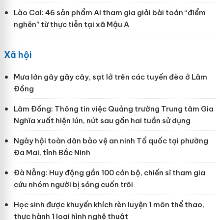
Lào Cai: 46 sản phẩm AI tham gia giải bài toán “điểm
nghẽn” từ thực tiễn tại xã Mậu A
Xã hội
Mưa lớn gây gãy cây, sạt lở trên các tuyến đèo ở Lâm
Đồng
Lâm Đồng: Thông tin việc Quảng trường Trung tâm Gia
Nghĩa xuất hiện lún, nứt sau gần hai tuần sử dụng
Ngày hội toàn dân bảo vệ an ninh Tổ quốc tại phường
Đa Mai, tỉnh Bắc Ninh
Đà Nẵng: Huy động gần 100 cán bộ, chiến sĩ tham gia
cứu nhóm người bị sóng cuốn trôi
Học sinh được khuyến khích rèn luyện 1 môn thể thao,
thực hành 1 loại hình nghệ thuật