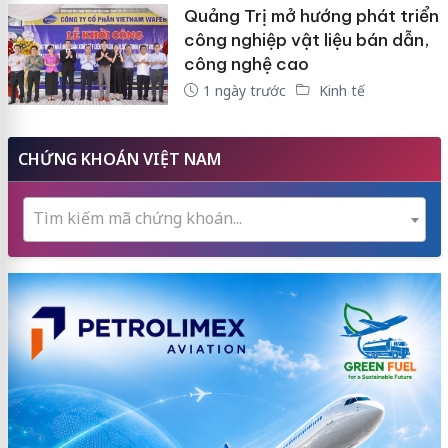
Quảng Trị mở hướng phát triển
công nghiệp vật liệu bán dẫn,
công nghệ cao
1 ngày trước
Kinh tế
CHỨNG KHOÁN VIỆT NAM
Tìm kiếm mã chứng khoán...