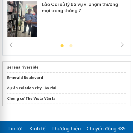
Lào Cai xử lý 83 vụ vi phạm thương
mại trong tháng 7
serena riverside
Emerald Boulevard
dự án celadon city
Tân Phú
Chung cư The Vista Văn la
dán phim cách nhiệt ô tô
Giá bán Hanoi Season Garden
Tin tức
Kinh tế
Thương hiệu
Chuyển động 389
Thông tin dự án
Vinhomes Củ Chi
mới nhất