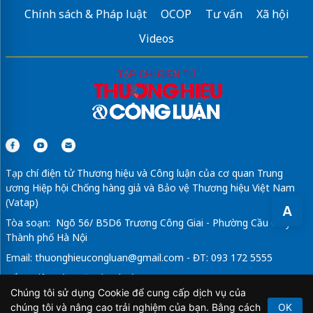
Chính sách & Pháp luật
OCOP
Tư vấn
Xã hội
tiện ích monrei saigon
Videos
Lumière Nguyễn Trãi
3 phòng ngủ
Sửa máy rửa bát bosch
Tạp chí điện tử Thương hiệu và Công luận của cơ quan Trung
ương Hiệp hội Chống hàng giả và Bảo vệ Thương hiệu Việt Nam
(Vatap)
A
Tòa soạn: Ngõ 56/ B5D6 Trương Công Giai - Phường Cầu Giấy -
Thành phố Hà Nội
Email:
thuonghieucongluan@gmail.com
- ĐT: 093 172 5555
Tổng Biên Tập: Vũ Đức Thuận
Chúng tôi sử dụng Cookie để cung cấp dịch vụ của
Giấy phép hoạt động báo chí điện tử số 64/GP-BTTTT do Bộ
chúng tôi và nâng cao trải nghiệm của bạn. Bằng cách
OK
Thông tin và Truyền thông cấp ngày 21/2/2020.