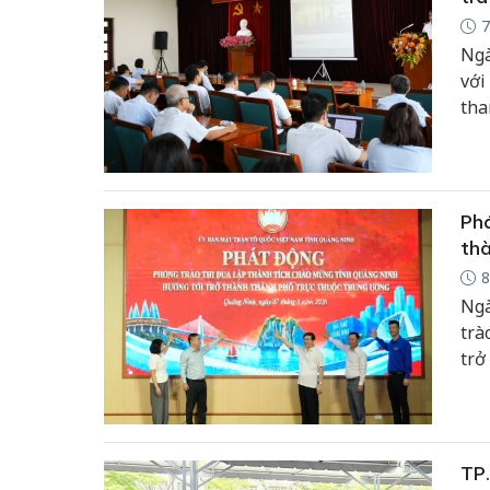
7
Ngà
với
tha
chứ
Phá
th
8
Ngà
trà
trở
đượ
phư
TP.