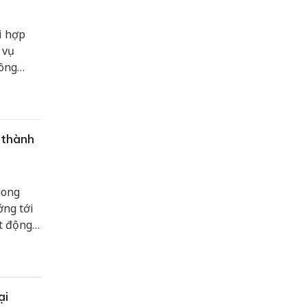
i hợp
 vụ
công
 thành
hong
ớng tới
t động
,
ại