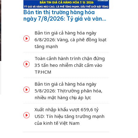
Bản tin thị trường hàng hóa
ngày 7/8/2026: Tỷ giá và vàng
neo cao, cà phê tăng mạnh,
dầu thế giới bật tăng
Bản tin giá cả hàng hóa ngày
6/8/2026: Vàng, cà phê đồng loạt
tăng mạnh
Toàn cảnh hành trình chặn đứng
35 tấn heo nhiễm chất cấm vào
TP.HCM
Bản tin giá cả hàng hóa ngày
5/8/2026: Thị trường phân hóa,
nhiều mặt hàng chịu áp lực
Xuất nhập khẩu vượt 659,6 tỷ
USD: Tín hiệu tăng trưởng mạnh
của kinh tế Việt Nam