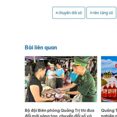
chuyển đối số
nền tảng số
Bài liên quan
Bộ đội Biên phòng Quảng Trị thi đua
Quảng T
đổi mới sáng tạo, chuyển đổi số và
nghiệp 