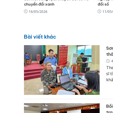
chuyển đổi xanh
đổi số
16/05/2026
11/05
Bài viết khác
Sơn
thâ
4
The
sĩ 
khả
và 
phâ
Bồi
tra