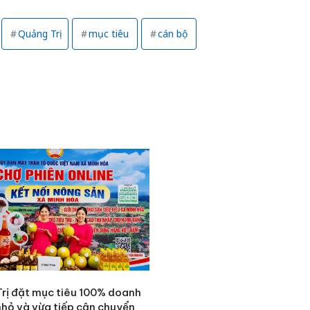
Quảng Trị
mục tiêu
cán bộ
Cà Mau:
công kh
rị đặt mục tiêu 100% doanh
sản phẩ
nhỏ và vừa tiếp cận chuyển