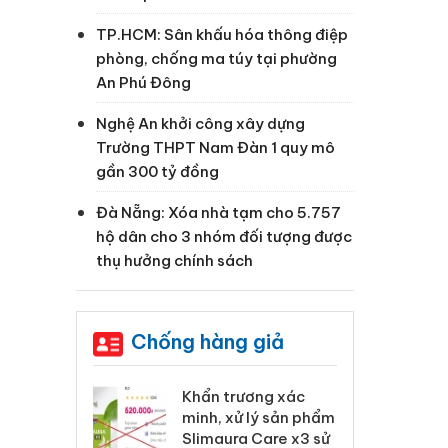
TP.HCM: Sân khấu hóa thông điệp
phòng, chống ma túy tại phường
An Phú Đông
Nghệ An khởi công xây dựng
Trường THPT Nam Đàn 1 quy mô
gần 300 tỷ đồng
Đà Nẵng: Xóa nhà tạm cho 5.757
hộ dân cho 3 nhóm đối tượng được
thụ hưởng chính sách
Chống hàng giả
 Tiêu hủy
Khẩn trương xác
Cà
ai hàng ngàn
minh, xử lý sản phẩm
cô
m nhập lậu,
Slimaura Care x3 sử
sả