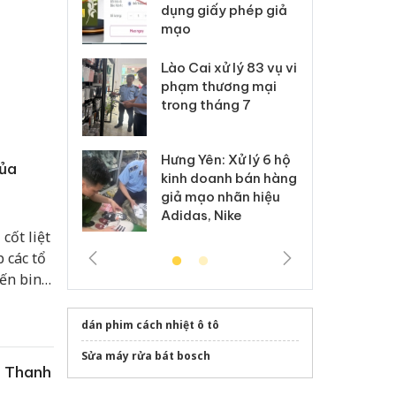
môi trường
dụng giấy phép giả
bả
anh
mạo
ki
 Thanh Hóa
Lào Cai xử lý 83 vụ vi
Cô
ại trong vụ
phạm thương mại
tìm
xuất, buôn
trong tháng 7
án
 sào giả
bá
Hưng Yên: Xử lý 6 hộ
óa: Tìm bị
Th
của
kinh doanh bán hàng
g vụ án buôn
hạ
giả mạo nhãn hiệu
h sữa
bá
Adidas, Nike
 giả
Mo
cốt liệt
p các tổ
iến binh
bộ,
dán phim cách nhiệt ô tô
Sửa máy rửa bát bosch
c Thanh