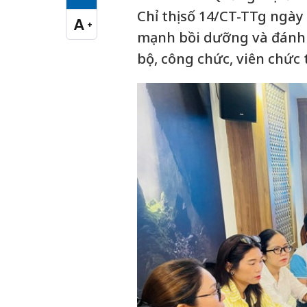
Cỡ chữ vừa
Chỉ thị số 14/CT-TTg ngà
A
+
Cỡ chữ lớn
mạnh bồi dưỡng và đánh g
bộ, công chức, viên chức t