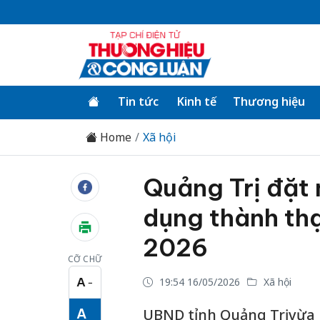
Tin tức
Kinh tế
Thương hiệu
Home
Xã hội
Quảng Trị đặt 
dụng thành th
2026
CỠ CHỮ
A
19:54 16/05/2026
Xã hội
−
Cỡ chữ nhỏ
A
UBND tỉnh Quảng Trị vừa 