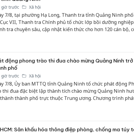
 giờ trước
Xã hội
y 7/8, tại phường Hạ Long, Thanh tra tỉnh Quảng Ninh phố
 Cục VII, Thanh tra Chính phủ tổ chức lớp bồi dưỡng nghiệp
nh tra chuyên sâu, cập nhật kiến thức cho hơn 120 cán bộ, 
c Thanh tra tỉnh.
t động phong trào thi đua chào mừng Quảng Ninh trở
ành phố
 giờ trước
Xã hội
y 7/8, Ủy ban MTTQ tỉnh Quảng Ninh tổ chức phát động P
o thi đua đặc biệt lập thành tích chào mừng Quảng Ninh hư
 thành thành phố trực thuộc Trung ương. Chương trình phá
c tổ chức trực tiếp và trực tuyến kết nối đến điểm cầu 54 xã
ờng, đặc khu trên địa bàn tỉnh.
HCM: Sân khấu hóa thông điệp phòng, chống ma túy t