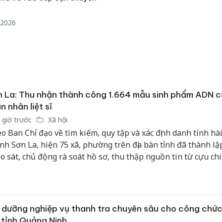
bảo vệ 
kinh do
/2026
Công an
tìm bị h
án sản 
bán yến
Thanh H
 La: Thu nhận thành công 1.664 mẫu sinh phẩm ADN 
hại tron
n nhân liệt sĩ
bán bìn
 giờ trước
Xã hội
Moyuum
o Ban Chỉ đạo về tìm kiếm, quy tập và xác định danh tính hài 
tỉnh Sơn La, hiện 75 xã, phường trên địa bàn tỉnh đã thành lậ
o sát, chủ động rà soát hồ sơ, thu thập nguồn tin từ cựu ch
nhân chứng lịch sử. Công tác triển khai được thực hiện đồng 
n công rõ trách nhiệm cho từng cơ quan, đơn vị.
 dưỡng nghiệp vụ thanh tra chuyên sâu cho công chứ
 tỉnh Quảng Ninh