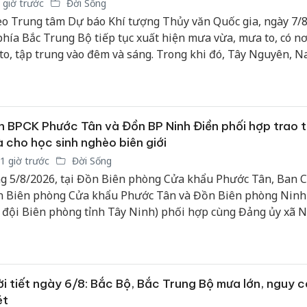
 giờ trước
Đời Sống
o Trung tâm Dự báo Khí tượng Thủy văn Quốc gia, ngày 7/8
phía Bắc Trung Bộ tiếp tục xuất hiện mưa vừa, mưa to, có n
 to, tập trung vào đêm và sáng. Trong khi đó, Tây Nguyên, 
Duyên hải Nam Trung Bộ duy trì hình thái ngày nắng, chiều 
 có mưa rào, dông rải rác.
 BPCK Phước Tân và Đồn BP Ninh Điền phối hợp trao 
 cho học sinh nghèo biên giới
1 giờ trước
Đời Sống
g 5/8/2026, tại Đồn Biên phòng Cửa khẩu Phước Tân, Ban C
 Biên phòng Cửa khẩu Phước Tân và Đồn Biên phòng Ninh
 đội Biên phòng tỉnh Tây Ninh) phối hợp cùng Đảng ủy xã 
n và Đảng ủy, Ban giám đốc Trung tâm huấn luyện bay Việ
line tổ chức chương trình “Hành trình về nguồn, ấm tình biê
p sáng tự hào”.
i tiết ngày 6/8: Bắc Bộ, Bắc Trung Bộ mưa lớn, nguy c
ét