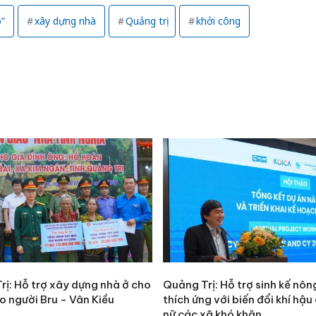
o”
xây dựng nhà
Quảng trị
khởi công
Công an
rị: Hỗ trợ xây dựng nhà ở cho
Quảng Trị: Hỗ trợ sinh kế nôn
tìm bị h
o người Bru - Vân Kiều
thích ứng với biến đổi khí hậu
án sản 
nữ các xã khó khăn