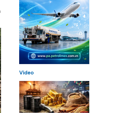
a
n
Video