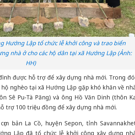
 Hướng Lập tổ chức lễ khởi công và trao biển
ựng nhà ở cho các hộ dân tại xã Hướng Lập (Ảnh:
HH)
 đình được hỗ trợ để xây dựng nhà mới. Trong đó
ện hộ nghèo tại xã Hướng Lập gặp khó khăn về nh
hôn Sê Pu-Tà Păng) và ông Hồ Văn Dinh (thôn K
hỗ trợ 100 triệu đồng để xây dựng nhà mới.
, cụm bản La Cồ, huyện Sepon, tỉnh Savannakhe
ớng Lập đã tổ chức lễ khởi công xây dựng nh