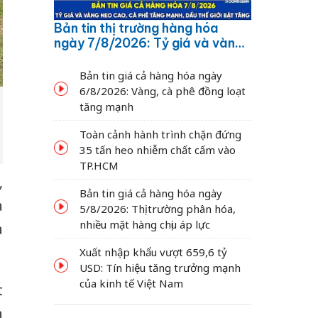
Bản tin thị trường hàng hóa
ngày 7/8/2026: Tỷ giá và vàng
neo cao, cà phê tăng mạnh,
dầu thế giới bật tăng
Bản tin giá cả hàng hóa ngày
6/8/2026: Vàng, cà phê đồng loạt
tăng mạnh
Toàn cảnh hành trình chặn đứng
35 tấn heo nhiễm chất cấm vào
TP.HCM
,
Bản tin giá cả hàng hóa ngày
à
5/8/2026: Thị trường phân hóa,
nhiều mặt hàng chịu áp lực
a
Xuất nhập khẩu vượt 659,6 tỷ
USD: Tín hiệu tăng trưởng mạnh
của kinh tế Việt Nam
t
à