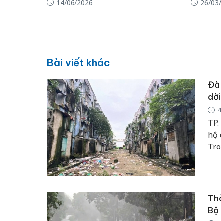
14/06/2026
26/03
Bài viết khác
Đà 
dời
4
TP.
hộ 
Tro
đượ
Thờ
Bộ 