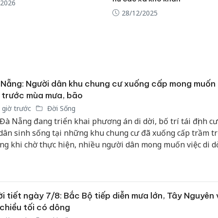
/2026
bán yến
28/12/2025
Thanh H
hại tron
bán bìn
Moyuum
An Gian
Nẵng: Người dân khu chung cư xuống cấp mong muốn 
chủ mưu
 trước mùa mưa, bão
bán hàng
 giờ trước
Đời Sống
Quốc ra
 Đà Nẵng đang triển khai phương án di dời, bố trí tái định cư
dân sinh sống tại những khu chung cư đã xuống cấp trầm tr
ng khi chờ thực hiện, nhiều người dân mong muốn việc di d
c triển khai trước mùa mưa bão kéo về để ổn định cuộc sống
i tiết ngày 7/8: Bắc Bộ tiếp diễn mưa lớn, Tây Nguyên
chiều tối có dông