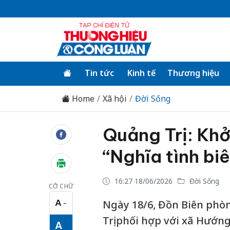
Tin tức
Kinh tế
Thương hiệu
Home
Xã hội
Đời Sống
Quảng Trị: Khở
“Nghĩa tình bi
16:27 18/06/2026
Đời Sống
CỠ CHỮ
A
Ngày 18/6, Đồn Biên phò
−
Cỡ chữ nhỏ
Trị phối hợp với xã Hướn
A