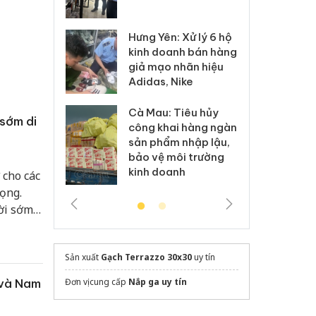
 sào giả
bá
Hưng Yên: Xử lý 6 hộ
óa: Tìm bị
Th
kinh doanh bán hàng
g vụ án buôn
hạ
giả mạo nhãn hiệu
h sữa
bá
Adidas, Nike
 giả
Mo
Cà Mau: Tiêu hủy
g: Đối tượng
An
sớm di
công khai hàng ngàn
 đường dây
ch
sản phẩm nhập lậu,
 giả tại Phú
bá
bảo vệ môi trường
 đầu thú
Qu
kinh doanh
 cho các
ọng.
ời sớm
.
Sản xuất
Gạch Terrazzo 30x30
uy tín
Đơn vị cung cấp
Nắp ga uy tín
 và Nam