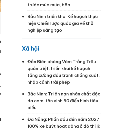
trước mùa mưa, bão
Bắc Ninh triển khai Kế hoạch thực
hiện Chiến lược quốc gia về khởi
nghiệp sáng tạo
ó
Xã hội
à
Đồn Biên phòng Vàm Trảng Trâu
quán triệt, triển khai kế hoạch
”
tăng cường đấu tranh chống xuất,
nhập cảnh trái phép
t
y
Bắc Ninh: Tri ân nạn nhân chất độc
da cam, tôn vinh 60 điển hình tiêu
biểu
h
Đà Nẵng: Phấn đấu đến năm 2027,
100% xe buýt hoạt động ở đô thị là