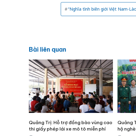
“Nghĩa tình biên giới Việt Nam-Là
Bài liên quan
Quảng Trị: Hỗ trợ đồng bào vùng cao
Quảng T
thi giấy phép lái xe mô tô miễn phí
hộ nghè