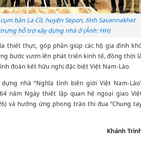
ia, cụm bản La Cồ, huyện Sepon, tỉnh Savannakhet
 trưng hỗ trợ xây dựng nhà ở (Ảnh: HH)
ĩa thiết thực, góp phần giúp các hộ gia đình kh
ng bước vươn lên phát triển kinh tế, đồng thời l
ình đoàn kết hữu nghị đặc biệt Việt Nam-Lào.
dựng nhà “Nghĩa tình biên giới Việt Nam-Lào
4 năm Ngày thiết lập quan hệ ngoại giao Việ
26) và hưởng ứng phong trào thi đua “Chung ta
Khánh Trìn