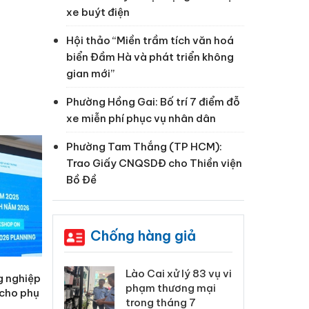
xe buýt điện
Hội thảo “Miền trầm tích văn hoá
biển Đầm Hà và phát triển không
gian mới”
Phường Hồng Gai: Bố trí 7 điểm đỗ
xe miễn phí phục vụ nhân dân
Phường Tam Thắng (TP HCM):
Trao Giấy CNQSDĐ cho Thiền viện
Bồ Đề
Chống hàng giả
 Thanh Hóa
Lào Cai xử lý 83 vụ vi
Cô
g nghiệp
ại trong vụ
phạm thương mại
tìm
 cho phụ
xuất, buôn
trong tháng 7
án