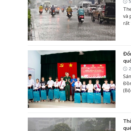
5
The
và 
rất
và 
tối
Đồn
quà
2
Sán
Đồn
(Bộ
Điề
Air
thắ
Thờ
qu