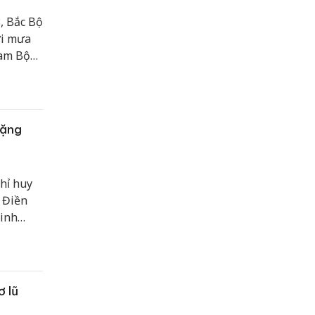
, Bắc Bộ
ơi mưa
Nam Bộ
tối và
tặng
hỉ huy
 Điền
Ninh
t Nam
n giới,
ơ lũ