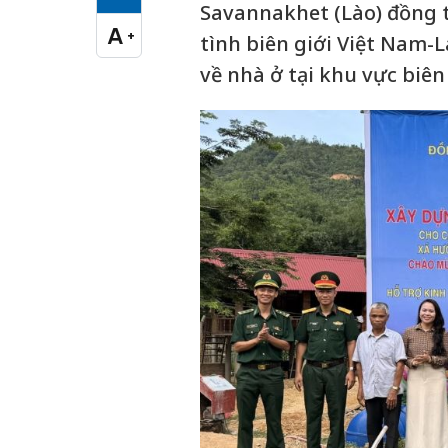
Cỡ chữ vừa
Savannakhet (Lào) đồng t
A
+
tình biên giới Việt Nam-
Cỡ chữ lớn
về nhà ở tại khu vực biên 