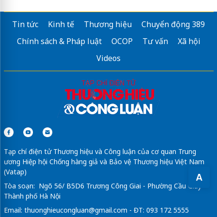
Tin tức
Kinh tế
Thương hiệu
Chuyển động 389
Chính sách & Pháp luật
OCOP
Tư vấn
Xã hội
Videos
Tạp chí điện tử Thương hiệu và Công luận của cơ quan Trung
ương Hiệp hội Chống hàng giả và Bảo vệ Thương hiệu Việt Nam
(Vatap)
A
Tòa soạn: Ngõ 56/ B5D6 Trương Công Giai - Phường Cầu Giấy -
Thành phố Hà Nội
Email:
thuonghieucongluan@gmail.com
- ĐT: 093 172 5555