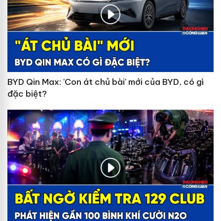
BYD Qin Max: 'Con át chủ bài' mới của BYD, có gì
đặc biệt?