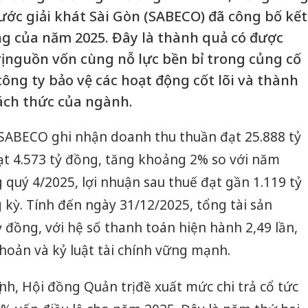
ước giải khát Sài Gòn (SABECO) đã công bố kết
g của năm 2025. Đây là thành quả có được
rị nguồn vốn cùng nỗ lực bền bỉ trong củng cố
ông ty bảo vệ các hoạt động cốt lõi và thành
ch thức của ngành.
 SABECO ghi nhận doanh thu thuần đạt 25.888 tỷ
ạt 4.573 tỷ đồng, tăng khoảng 2% so với năm
g quý 4/2025, lợi nhuận sau thuế đạt gần 1.119 tỷ
 kỳ. Tính đến ngày 31/12/2025, tổng tài sản
 đồng, với hệ số thanh toán hiện hành 2,49 lần,
hoản và kỷ luật tài chính vững mạnh.
ịnh, Hội đồng Quản trị đề xuất mức chi trả cổ tức