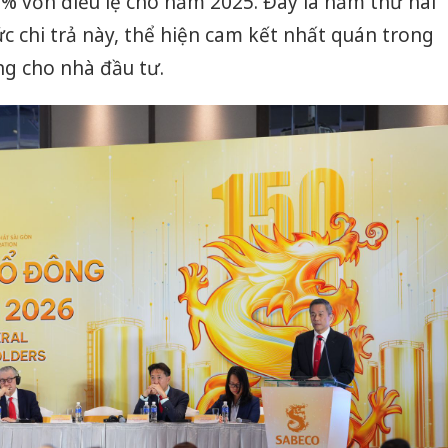
 vốn điều lệ cho năm 2025. Đây là năm thứ hai
ức chi trả này, thể hiện cam kết nhất quán trong
ững cho nhà đầu tư.