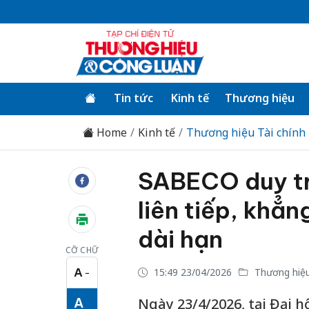
Tin tức
Kinh tế
Thương hiệu
Home
Kinh tế
Thương hiệu Tài chính
SABECO duy tr
liên tiếp, khẳn
dài hạn
CỠ CHỮ
A
15:49 23/04/2026
Thương hiệu
−
Cỡ chữ nhỏ
A
Ngày 23/4/2026, tại Đại 