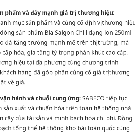
sản phẩ
bảo vệ 
ản phẩm và đẩy mạnh giá trị thương hiệu:
kinh do
danh mục sản phẩm và củng cố định vị thương hiệ
Công an
 dòng sản phẩm Bia Saigon Chill dạng lon 250ml.
tìm bị h
ạo đà tăng trưởng mạnh mẽ trên thị trường, mà
án sản 
bán yến
o cấp hóa, gia tăng tỷ trọng phân khúc cao cấp.
hương hiệu tại địa phương cùng chương trình
Thanh H
hại tron
 khách hàng đã góp phần củng cố giá trị thương
bán bìn
Moyuum
uật về giá.
 vận hành và chuỗi cung ứng:
SABECO tiếp tục
ẩn sản xuất và chuẩn hóa trên toàn hệ thống nhà
n cậy của tài sản và minh bạch hóa chi phí. Đồng
hoạch tổng thể hệ thống kho bãi toàn quốc cùng