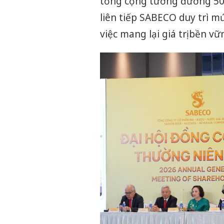
tổng cộng tương đương 50%
liên tiếp SABECO duy trì m
việc mang lại giá trị bền v