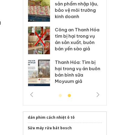
m nhập lậu,
Slimaura Care x3 sử
sả
môi trường
dụng giấy phép giả
bả
anh
mạo
ki
u
 Thanh Hóa
Lào Cai xử lý 83 vụ vi
Cô
ại trong vụ
phạm thương mại
tìm
xuất, buôn
trong tháng 7
án
 sào giả
bá
Hưng Yên: Xử lý 6 hộ
óa: Tìm bị
Th
kinh doanh bán hàng
g vụ án buôn
hạ
giả mạo nhãn hiệu
h sữa
bá
Adidas, Nike
 giả
Mo
dán phim cách nhiệt ô tô
Sửa máy rửa bát bosch