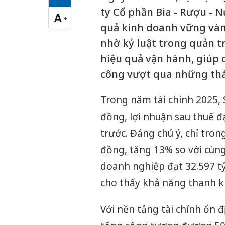
Cỡ chữ vừa
ty Cổ phần Bia - Rượu - N
A
+
Cỡ chữ lớn
quả kinh doanh vững vàn
nhờ kỷ luật trong quản t
hiệu quả vận hành, giúp c
công vượt qua những thá
Trong năm tài chính 2025,
đồng, lợi nhuận sau thuế đ
trước. Đáng chú ý, chỉ tron
đồng, tăng 13% so với cùng
doanh nghiệp đạt 32.597 tỷ
cho thấy khả năng thanh k
Với nền tảng tài chính ổn đ