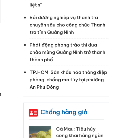
liệt sĩ
Bồi dưỡng nghiệp vụ thanh tra
chuyên sâu cho công chức Thanh
tra tỉnh Quảng Ninh
Phát động phong trào thi đua
chào mừng Quảng Ninh trở thành
thành phố
TP.HCM: Sân khấu hóa thông điệp
phòng, chống ma túy tại phường
An Phú Đông
p
Chống hàng giả
ã
 Tiêu hủy
Khẩn trương xác
Cà
ai hàng ngàn
minh, xử lý sản phẩm
cô