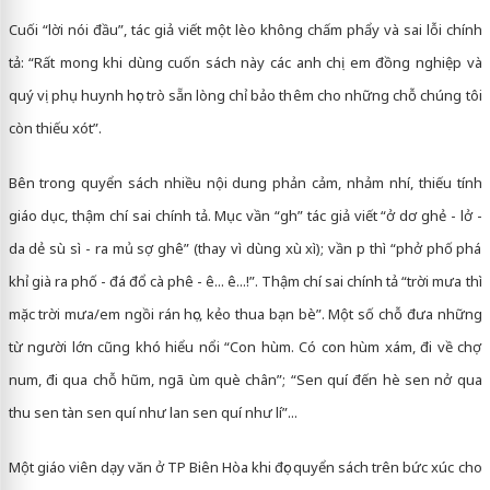
Cuối “lời nói đầu”, tác giả viết một lèo không chấm phẩy và sai lỗi chính
tả: “Rất mong khi dùng cuốn sách này các anh chị em đồng nghiệp và
quý vị phụ huynh học trò sẵn lòng chỉ bảo thêm cho những chỗ chúng tôi
còn thiếu xót”.
Bên trong quyển sách nhiều nội dung phản cảm, nhảm nhí, thiếu tính
giáo dục, thậm chí sai chính tả. Mục vần “gh” tác giả viết “ở dơ ghẻ - lở -
da dẻ sù sì - ra mủ sợ ghê” (thay vì dùng xù xì); vần p thì “phở phố phá
khỉ già ra phố - đá đổ cà phê - ê... ê...!”. Thậm chí sai chính tả “trời mưa thì
mặc trời mưa/em ngồi rán học, kẻo thua bạn bè”. Một số chỗ đưa những
từ người lớn cũng khó hiểu nổi “Con hùm. Có con hùm xám, đi về chợ
num, đi qua chỗ hũm, ngã ùm què chân”; “Sen quí đến hè sen nở qua
thu sen tàn sen quí như lan sen quí như lí”...
Một giáo viên dạy văn ở TP Biên Hòa khi đọc quyển sách trên bức xúc cho