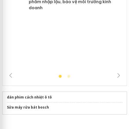
hàng giả mạo nhãn hiệu Adidas, Nike
Cà Mau: Tiêu hủy công khai hàng
ngàn sản phẩm nhập lậu, bảo vệ môi
trường kinh doanh
dán phim cách nhiệt ô tô
Sửa máy rửa bát bosch