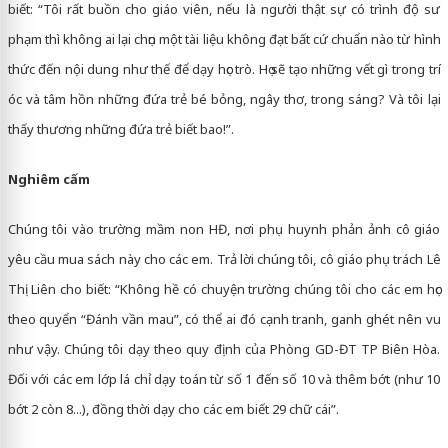
biết: “Tôi rất buồn cho giáo viên, nếu là người thật sự có trình độ sư
phạm thì không ai lại chọn một tài liệu không đạt bất cứ chuẩn nào từ hình
thức đến nội dung như thế để dạy học trò. Họ sẽ tạo những vết gì trong trí
óc và tâm hồn những đứa trẻ bé bỏng, ngây thơ, trong sáng? Và tôi lại
thấy thương những đứa trẻ biết bao!”.
Nghiêm cấm
Chúng tôi vào trường mầm non HĐ, nơi phụ huynh phản ảnh cô giáo
yêu cầu mua sách này cho các em. Trả lời chúng tôi, cô giáo phụ trách Lê
Thị Liên cho biết: “Không hề có chuyện trường chúng tôi cho các em học
theo quyển “Đánh vần mau”, có thể ai đó cạnh tranh, ganh ghét nên vu
như vậy. Chúng tôi dạy theo quy định của Phòng GD-ĐT TP Biên Hòa.
Đối với các em lớp lá chỉ dạy toán từ số 1 đến số 10 và thêm bớt (như 10
bớt 2 còn 8...), đồng thời dạy cho các em biết 29 chữ cái”.