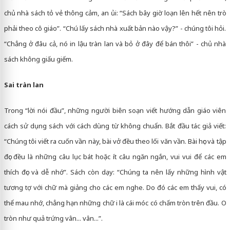
chủ nhà sách tỏ vẻ thông cảm, an ủi: “Sách bây giờ loạn lên hết nên trò
phải theo cô giáo”. “Chú lấy sách nhà xuất bản nào vậy?” - chúng tôi hỏi.
“Chẳng ở đâu cả, nó in lậu tràn lan và bỏ ở đây để bán thôi” - chủ nhà
sách không giấu giếm.
Sai tràn lan
Trong “lời nói đầu”, những người biên soạn viết hướng dẫn giáo viên
cách sử dụng sách với cách dùng từ không chuẩn. Bắt đầu tác giả viết:
“Chúng tôi viết ra cuốn vần này, bài vở đều theo lối văn vần. Bài học và tập
đọc đều là những câu lục bát hoặc ít câu ngăn ngắn, vui vui để các em
thích đọc và dễ nhớ”. Sách còn dạy: “Chúng ta nên lấy những hình vật
tương tợ với chữ mà giảng cho các em nghe. Do đó các em thấy vui, có
thể mau nhớ, chẳng hạn những chữ i là cái móc có chấm tròn trên đầu. O
tròn như quả trứng vân... vân...”.