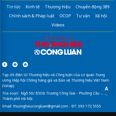
Tin tức
Kinh tế
Thương hiệu
Chuyển động 389
Chính sách & Pháp luật
OCOP
Tư vấn
Xã hội
Videos
Tạp chí điện tử Thương hiệu và Công luận của cơ quan Trung
ương Hiệp hội Chống hàng giả và Bảo vệ Thương hiệu Việt Nam
(Vatap)
A
Tòa soạn: Ngõ 56/ B5D6 Trương Công Giai - Phường Cầu Giấy -
Thành phố Hà Nội
Email:
thuonghieucongluan@gmail.com
- ĐT: 093 172 5555
Tổng Biên Tập: Vũ Đức Thuận