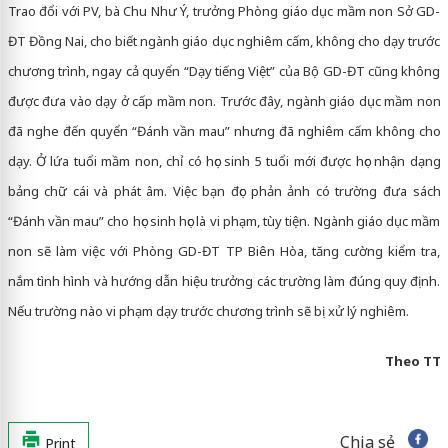
Trao đổi với PV, bà Chu Như Ý, trưởng Phòng giáo dục mầm non Sở GD-
ĐT Đồng Nai, cho biết ngành giáo dục nghiêm cấm, không cho dạy trước
chương trình, ngay cả quyển “Dạy tiếng Việt” của Bộ GD-ĐT cũng không
được đưa vào dạy ở cấp mầm non. Trước đây, ngành giáo dục mầm non
đã nghe đến quyển “Đánh vần mau” nhưng đã nghiêm cấm không cho
dạy. Ở lứa tuổi mầm non, chỉ có học sinh 5 tuổi mới được học nhận dạng
bảng chữ cái và phát âm. Việc bạn đọc phản ảnh có trường đưa sách
“Đánh vần mau” cho học sinh học là vi phạm, tùy tiện. Ngành giáo dục mầm
non sẽ làm việc với Phòng GD-ĐT TP Biên Hòa, tăng cường kiểm tra,
nắm tình hình và hướng dẫn hiệu trưởng các trường làm đúng quy định.
Nếu trường nào vi phạm dạy trước chương trình sẽ bị xử lý nghiêm.
Theo TT
Chia sẻ
Print