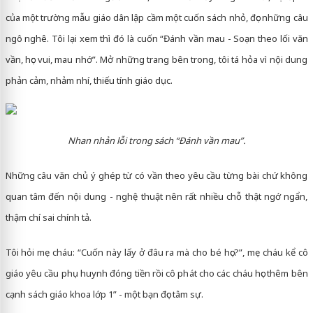
của một trường mẫu giáo dân lập cầm một cuốn sách nhỏ, đọc những câu
ngô nghê. Tôi lại xem thì đó là cuốn “Đánh vần mau - Soạn theo lối văn
vần, học vui, mau nhớ”. Mở những trang bên trong, tôi tá hỏa vì nội dung
phản cảm, nhảm nhí, thiếu tính giáo dục.
Nhan nhản lỗi trong sách “Đánh vần mau”.
Những câu văn chủ ý ghép từ có vần theo yêu cầu từng bài chứ không
quan tâm đến nội dung - nghệ thuật nên rất nhiều chỗ thật ngớ ngẩn,
thậm chí sai chính tả.
Tôi hỏi mẹ cháu: “Cuốn này lấy ở đâu ra mà cho bé học?”, mẹ cháu kể cô
giáo yêu cầu phụ huynh đóng tiền rồi cô phát cho các cháu học thêm bên
cạnh sách giáo khoa lớp 1” - một bạn đọc tâm sự.