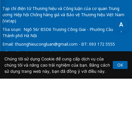
Tạp chí điện tử Thương hiệu và Công luận của cơ quan Trung
ương Hiệp hội Chống hàng giả và Bảo vệ Thương hiệu Việt Nam
(Vatap)
A
Tòa soạn: Ngõ 56/ B5D6 Trương Công Giai - Phường Cầu Giấy -
Thành phố Hà Nội
Email:
thuonghieucongluan@gmail.com
- ĐT: 093 172 5555
Tổng Biên Tập: Vũ Đức Thuận
Chúng tôi sử dụng Cookie để cung cấp dịch vụ của
Giấy phép hoạt động báo chí điện tử số 64/GP-BTTTT do Bộ
chúng tôi và nâng cao trải nghiệm của bạn. Bằng cách
OK
Thông tin và Truyền thông cấp ngày 21/2/2020.
sử dụng trang web này, bạn đã đồng ý với điều này.
Copyright © 2026
TẠP CHÍ THƯƠNG HIỆU & CÔNG
LUẬN
. All Rights Reserved.
Bản quyền thuộc Tạp chí Thương hiệu và Công luận. Cấm
sao chép dưới mọi hình thức nếu không có sự chấp thuận
bằng văn bản.