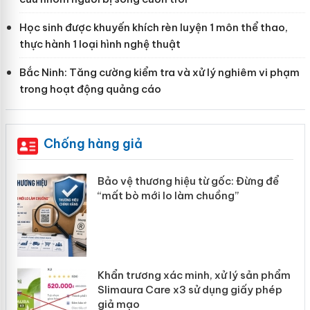
Học sinh được khuyến khích rèn luyện 1 môn thể thao,
thực hành 1 loại hình nghệ thuật
Bắc Ninh: Tăng cường kiểm tra và xử lý nghiêm vi phạm
trong hoạt động quảng cáo
Chống hàng giả
àng
Bảo vệ thương hiệu từ gốc: Đừng để
“mất bò mới lo làm chuồng”
ản
Khẩn trương xác minh, xử lý sản phẩm
 án
Slimaura Care x3 sử dụng giấy phép
giả mạo