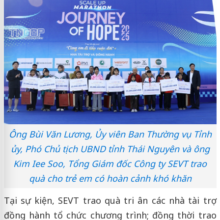
Ông Bùi Văn Lương, Ủy viên Ban Thường vụ Tỉnh
ủy, Phó Chủ tịch UBND tỉnh Thái Nguyên và ông
Kim Iee Soo, Tổng Giám đốc Công ty SEVT trao
quà cho trẻ em có hoàn cảnh khó khăn
Tại sự kiện, SEVT trao quà tri ân các nhà tài trợ
đồng hành tổ chức chương trình; đồng thời trao