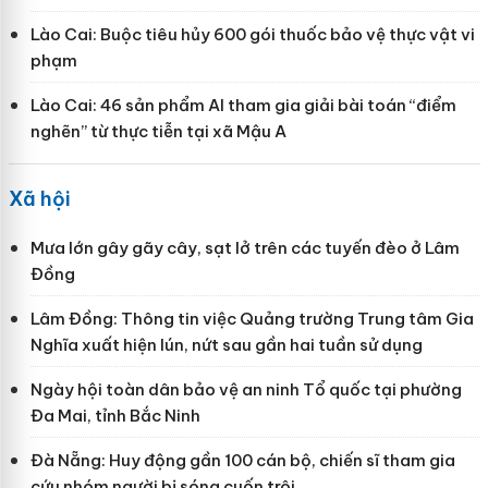
Lào Cai: Buộc tiêu hủy 600 gói thuốc bảo vệ thực vật vi
phạm
Lào Cai: 46 sản phẩm AI tham gia giải bài toán “điểm
nghẽn” từ thực tiễn tại xã Mậu A
Xã hội
Mưa lớn gây gãy cây, sạt lở trên các tuyến đèo ở Lâm
Đồng
Lâm Đồng: Thông tin việc Quảng trường Trung tâm Gia
Nghĩa xuất hiện lún, nứt sau gần hai tuần sử dụng
Ngày hội toàn dân bảo vệ an ninh Tổ quốc tại phường
Đa Mai, tỉnh Bắc Ninh
Đà Nẵng: Huy động gần 100 cán bộ, chiến sĩ tham gia
cứu nhóm người bị sóng cuốn trôi