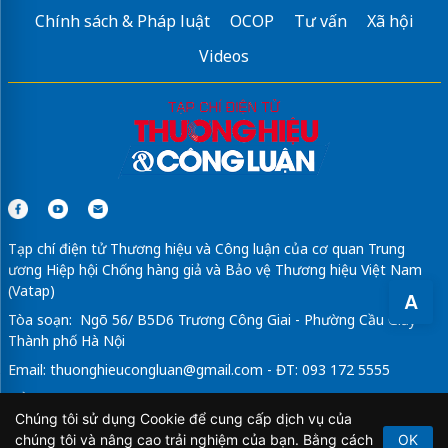
Chính sách & Pháp luật
OCOP
Tư vấn
Xã hội
Videos
Tạp chí điện tử Thương hiệu và Công luận của cơ quan Trung
ương Hiệp hội Chống hàng giả và Bảo vệ Thương hiệu Việt Nam
(Vatap)
A
Tòa soạn: Ngõ 56/ B5D6 Trương Công Giai - Phường Cầu Giấy -
Thành phố Hà Nội
Email:
thuonghieucongluan@gmail.com
- ĐT: 093 172 5555
Tổng Biên Tập: Vũ Đức Thuận
Chúng tôi sử dụng Cookie để cung cấp dịch vụ của
Giấy phép hoạt động báo chí điện tử số 64/GP-BTTTT do Bộ
chúng tôi và nâng cao trải nghiệm của bạn. Bằng cách
OK