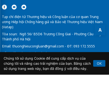
Tạp chí điện tử Thương hiệu và Công luận của cơ quan Trung
ương Hiệp hội Chống hàng giả và Bảo vệ Thương hiệu Việt Nam
(Vatap)
A
Tòa soạn: Ngõ 56/ B5D6 Trương Công Giai - Phường Cầu Giấy -
Thành phố Hà Nội
Email:
thuonghieucongluan@gmail.com
- ĐT: 093 172 5555
Tổng Biên Tập: Vũ Đức Thuận
Chúng tôi sử dụng Cookie để cung cấp dịch vụ của
Giấy phép hoạt động báo chí điện tử số 64/GP-BTTTT do Bộ
chúng tôi và nâng cao trải nghiệm của bạn. Bằng cách
OK
Thông tin và Truyền thông cấp ngày 21/2/2020.
sử dụng trang web này, bạn đã đồng ý với điều này.
Copyright © 2026
TẠP CHÍ THƯƠNG HIỆU & CÔNG
LUẬN
. All Rights Reserved.
Bản quyền thuộc Tạp chí Thương hiệu và Công luận. Cấm
sao chép dưới mọi hình thức nếu không có sự chấp thuận