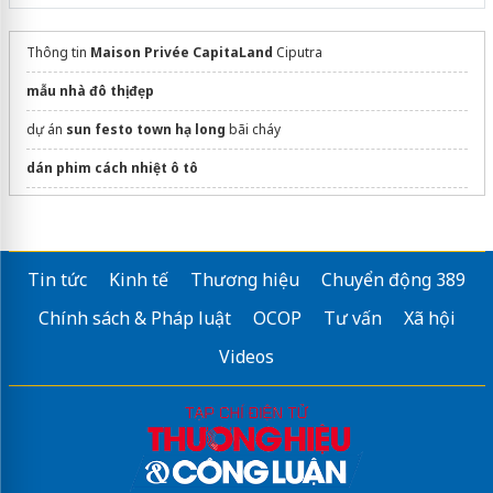
Thông tin
Maison Privée CapitaLand
Ciputra
mẫu nhà đô thị đẹp
dự án
sun festo town hạ long
bãi cháy
dán phim cách nhiệt ô tô
Thông tin dự án
Vinhomes Củ Chi
mới nhất
Cập nhật giá, ưu đãi
fenica dĩ an
Tin tức
Kinh tế
Thương hiệu
Chuyển động 389
Cập nhật bảng giá
One Era Kim Oanh
2026
Chính sách & Pháp luật
OCOP
Tư vấn
Xã hội
the-emeraldboulevard.com
Videos
Sửa máy rửa bát bosch