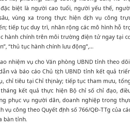
đặc biệt là người cao tuổi, người yếu thế, ngườ
sâu, vùng xa trong thực hiện dịch vụ công trự
ến; tiếp tục duy trì, nhân rộng các mô hình hỗ tr
c hành chính trên môi trường điện tử ngay tại c
n”, “thủ tục hành chính lưu động”,…
iao nhiệm vụ cho Văn phòng UBND tỉnh theo dõi
dẫn và báo cáo Chủ tịch UBND tỉnh kết quả triể
, chỉ tiêu tại Chỉ thị này; tiếp tục tham mưu, tổn
tháng kết quả thực hiện Bộ chỉ số chỉ đạo, điề
ợng phục vụ người dân, doanh nghiệp trong thự
ịch vụ công theo Quyết định số 766/QĐ-TTg của cá
a bàn tỉnh.