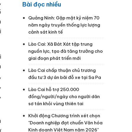
,
Bài đọc nhiều
ố
Quảng Ninh: Gặp mặt kỷ niệm 70
a
năm ngày truyền thống lực lượng
i
cảnh sát kinh tế
Lào Cai: Xã Bát Xát tập trung
nguồn lực, tạo đà tăng trưởng cho
i
giai đoạn phát triển mới
a
Lào Cai chấp thuận chủ trương
,
đầu tư 3 dự án bãi đỗ xe tại Sa Pa
,
Lào Cai hỗ trợ 250.000
,
đồng/người/ngày cho người dân
sơ tán khỏi vùng thiên tai
Khởi động Chương trình xét chọn
ụ
"Doanh nghiệp đạt chuẩn Văn hóa
ợ
Kinh doanh Việt Nam năm 2026"