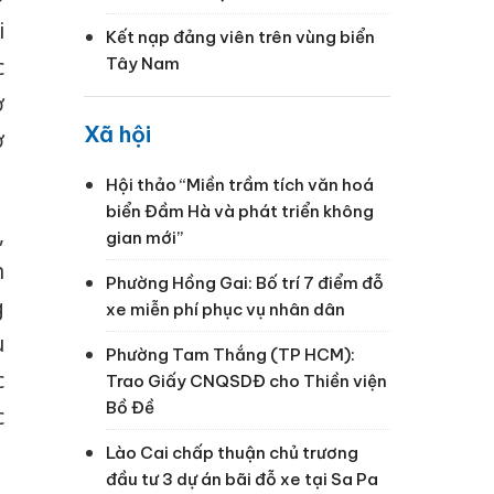
i
Kết nạp đảng viên trên vùng biển
Tây Nam
c
ợ
Xã hội
ơ
Hội thảo “Miền trầm tích văn hoá
biển Đầm Hà và phát triển không
,
gian mới”
n
Phường Hồng Gai: Bố trí 7 điểm đỗ
g
xe miễn phí phục vụ nhân dân
u
Phường Tam Thắng (TP HCM):
c
Trao Giấy CNQSDĐ cho Thiền viện
Bồ Đề
c
Lào Cai chấp thuận chủ trương
đầu tư 3 dự án bãi đỗ xe tại Sa Pa