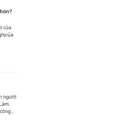
 hơn?
t của
hị của
n người
"Làm
 công
ị định số
úng đối
ộp thuế.