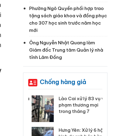
a
Phường Ngô Quyền phối hợp trao
i
tặng sách giáo khoa và đồng phục
cho 307 học sinh trước năm học
a
mới
h
Ông Nguyễn Nhật Quang làm
h
Giám đốc Trung tâm Quản lý nhà
tỉnh Lâm Đồng
V
Chống hàng giả
 Thanh Hóa
Lào Cai xử lý 83 vụ vi
Cô
ại trong vụ
phạm thương mại
tìm
xuất, buôn
trong tháng 7
án
 sào giả
bá
Hưng Yên: Xử lý 6 hộ
óa: Tìm bị
Th