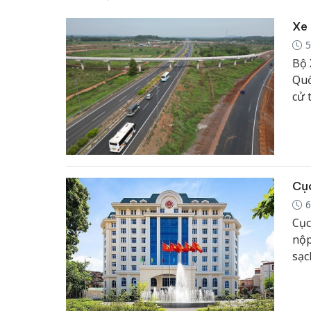
Xe 
5
Bộ 
Quố
cử 
Cục
6
Cục
nộp
sạc
kha
252
tượ