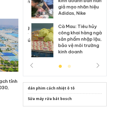
kinh doanh bán hàng
g vụ án buôn
hạ
giả mạo nhãn hiệu
h sữa
bá
Adidas, Nike
 giả
Mo
Cà Mau: Tiêu hủy
g: Đối tượng
An
công khai hàng ngàn
 đường dây
ch
sản phẩm nhập lậu,
 giả tại Phú
bá
bảo vệ môi trường
 đầu thú
Qu
kinh doanh
ạch tỉnh
030,
dán phim cách nhiệt ô tô
Sửa máy rửa bát bosch