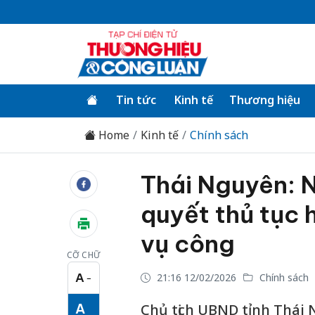
Tin tức
Kinh tế
Thương hiệu
Home
Kinh tế
Chính sách
Thái Nguyên: N
quyết thủ tục 
vụ công
CỠ CHỮ
A
21:16 12/02/2026
Chính sách
−
Cỡ chữ nhỏ
A
Chủ tịch UBND tỉnh Thái