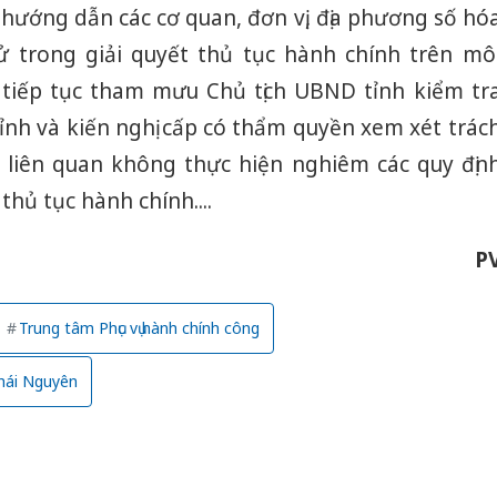
hướng dẫn các cơ quan, đơn vị, địa phương số hó
ử trong giải quyết thủ tục hành chính trên mô
 tiếp tục tham mưu Chủ tịch UBND tỉnh kiểm tr
hỉnh và kiến nghị cấp có thẩm quyền xem xét trác
 liên quan không thực hiện nghiêm các quy địn
thủ tục hành chính....
P
Trung tâm Phục vụ hành chính công
Công an
hái Nguyên
tìm bị h
án sản 
bán yến
Thanh H