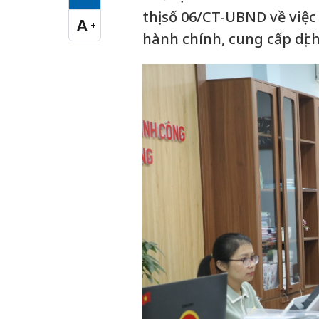
Cỡ chữ vừa
thị số 06/CT-UBND về việc
A
+
Cỡ chữ lớn
hành chính, cung cấp dịc