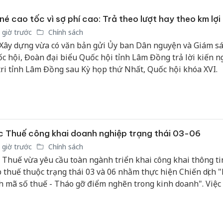
né cao tốc vì sợ phí cao: Trả theo lượt hay theo km lợi
 giờ trước
Chính sách
Xây dựng vừa có văn bản gửi Ủy ban Dân nguyện và Giám sá
c hội, Đoàn đại biểu Quốc hội tỉnh Lâm Đồng trả lời kiến ng
tri tỉnh Lâm Đồng sau Kỳ họp thứ Nhất, Quốc hội khóa XVI.
 Thuế công khai doanh nghiệp trạng thái 03-06
 giờ trước
Chính sách
 Thuế vừa yêu cầu toàn ngành triển khai công khai thông ti
 thuế thuộc trạng thái 03 và 06 nhằm thực hiện Chiến dịch 
h mã số thuế - Tháo gỡ điểm nghẽn trong kinh doanh". Việc
i được thực hiện theo quy định của Luật Quản lý thuế và Ngh
/2026/NĐ-CP, đồng thời phải bảo đảm đúng thẩm quyền, đ
ng và không xâm phạm quyền, lợi ích hợp pháp của người n