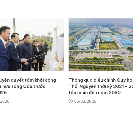
hại tron
bán bìn
Moyuum
An Gian
chủ mưu
bán hàng
Quốc ra
uyên quyết tâm khởi công
Thông qua điều chỉnh Quy ho
ê hữu sông Cầu trước
Thái Nguyên thời kỳ 2021 - 2
026
tầm nhìn đến năm 2050
/2026
05/02/2026