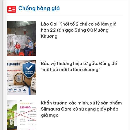
Chống hàng giả
mại
Lào Cai: Khởi tố 2 chủ cơ sở làm giả
hơn 22 tấn gạo Séng Cù Mường
Khương
àng
ản
Bảo vệ thương hiệu từ gốc: Đừng để
“mất bò mới lo làm chuồng”
Khẩn trương xác minh, xử lý sản phẩm
Slimaura Care x3 sử dụng giấy phép
giả mạo