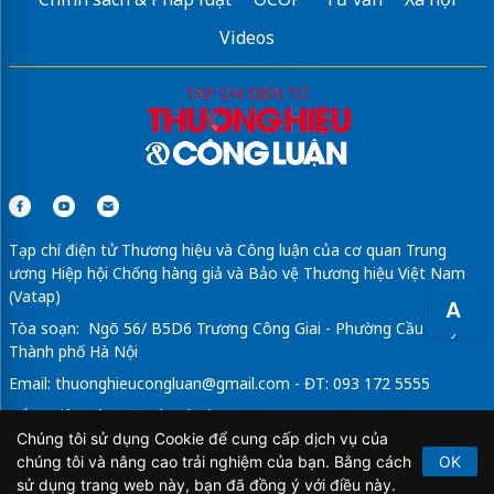
Videos
Tạp chí điện tử Thương hiệu và Công luận của cơ quan Trung
ương Hiệp hội Chống hàng giả và Bảo vệ Thương hiệu Việt Nam
(Vatap)
A
Tòa soạn: Ngõ 56/ B5D6 Trương Công Giai - Phường Cầu Giấy -
Thành phố Hà Nội
Email:
thuonghieucongluan@gmail.com
- ĐT: 093 172 5555
Tổng Biên Tập: Vũ Đức Thuận
Chúng tôi sử dụng Cookie để cung cấp dịch vụ của
Giấy phép hoạt động báo chí điện tử số 64/GP-BTTTT do Bộ
chúng tôi và nâng cao trải nghiệm của bạn. Bằng cách
OK
Thông tin và Truyền thông cấp ngày 21/2/2020.
sử dụng trang web này, bạn đã đồng ý với điều này.