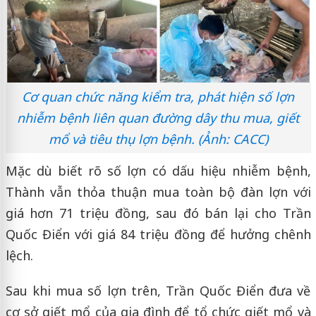
Cơ quan chức năng kiểm tra, phát hiện số lợn
nhiễm bệnh liên quan đường dây thu mua, giết
mổ và tiêu thụ lợn bệnh. (Ảnh: CACC)
Mặc dù biết rõ số lợn có dấu hiệu nhiễm bệnh,
Thành vẫn thỏa thuận mua toàn bộ đàn lợn với
giá hơn 71 triệu đồng, sau đó bán lại cho Trần
Quốc Điển với giá 84 triệu đồng để hưởng chênh
lệch.
Sau khi mua số lợn trên, Trần Quốc Điển đưa về
cơ sở giết mổ của gia đình để tổ chức giết mổ và