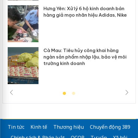
y
Hưng Yên: Xử lý 6 hộ kinh doanh bán
hàng giả mạo nhãn hiệu Adidas, Nike
Cà Mau: Tiêu hủy công khai hàng
ngàn sản phẩm nhập lậu, bảo vệ môi
trường kinh doanh
Tin tức
Kinh tế
Thương hiệu
Chuyển động 389
Chính sách & Pháp luật
OCOP
Tư vấn
Xã hội