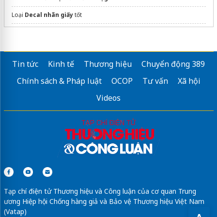
Loại
Decal nhãn giấy
tốt
Dự án đà nẵng downtown
Giải pháp
Dịch vụ thiết kế ngược
Uy tín
Tin tức
Kinh tế
Thương hiệu
Chuyển động 389
vệ sinh laptop asus
giá rẻ
Chính sách & Pháp luật
OCOP
Tư vấn
Xã hội
dán phim cách nhiệt ô tô
Videos
Giá viết thuê luận văn thạc sĩ
Sửa máy rửa bát bosch
Tạp chí điện tử Thương hiệu và Công luận của cơ quan Trung
ương Hiệp hội Chống hàng giả và Bảo vệ Thương hiệu Việt Nam
(Vatap)