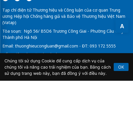
Tạp chí điện tử Thương hiệu và Công luận của cơ quan Trung
ương Hiệp hội Chống hàng giả và Bảo vệ Thương hiệu Việt Nam
(Vatap)
A
Tòa soạn: Ngõ 56/ B5D6 Trương Công Giai - Phường Cầu Giấy -
Thành phố Hà Nội
Email:
thuonghieucongluan@gmail.com
- ĐT: 093 172 5555
Tổng Biên Tập: Vũ Đức Thuận
Chúng tôi sử dụng Cookie để cung cấp dịch vụ của
Giấy phép hoạt động báo chí điện tử số 64/GP-BTTTT do Bộ
chúng tôi và nâng cao trải nghiệm của bạn. Bằng cách
OK
Thông tin và Truyền thông cấp ngày 21/2/2020.
sử dụng trang web này, bạn đã đồng ý với điều này.
Copyright © 2026
TẠP CHÍ THƯƠNG HIỆU & CÔNG
LUẬN
. All Rights Reserved.
Bản quyền thuộc Tạp chí Thương hiệu và Công luận. Cấm
sao chép dưới mọi hình thức nếu không có sự chấp thuận
bằng văn bản.