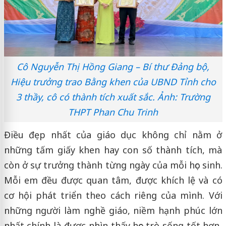
Cô Nguyễn Thị Hồng Giang – Bí thư Đảng bộ,
Hiệu trưởng trao Bằng khen của UBND Tỉnh cho
3 thầy, cô có thành tích xuất sắc. Ảnh: Trường
THPT Phan Chu Trinh
Điều đẹp nhất của giáo dục không chỉ nằm ở
những tấm giấy khen hay con số thành tích, mà
còn ở sự trưởng thành từng ngày của mỗi học sinh.
Mỗi em đều được quan tâm, được khích lệ và có
cơ hội phát triển theo cách riêng của mình. Với
những người làm nghề giáo, niềm hạnh phúc lớn
nhất chính là được nhìn thấy học trò sống tốt hơn,