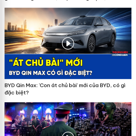
giới bật tăng
BYD Qin Max: 'Con át chủ bài' mới của BYD, có gì
đặc biệt?