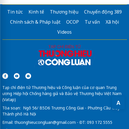
Tin tức
Kinh tế
Thương hiệu
Chuyển động 389
Chính sách & Pháp luật
OCOP
Tư vấn
Xã hội
Videos
Tạp chí điện tử Thương hiệu và Công luận của cơ quan Trung
ương Hiệp hội Chống hàng giả và Bảo vệ Thương hiệu Việt Nam
(Vatap)
A
Tòa soạn: Ngõ 56/ B5D6 Trương Công Giai - Phường Cầu Giấy -
Thành phố Hà Nội
Email:
thuonghieucongluan@gmail.com
- ĐT: 093 172 5555