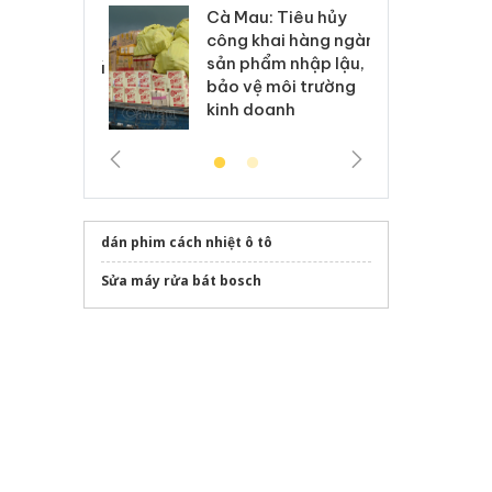
Cà Mau: Tiêu hủy
g: Đối tượng
An
công khai hàng ngàn
 đường dây
ch
,
sản phẩm nhập lậu,
 giả tại Phú
bá
bảo vệ môi trường
 đầu thú
Qu
kinh doanh
dán phim cách nhiệt ô tô
Sửa máy rửa bát bosch