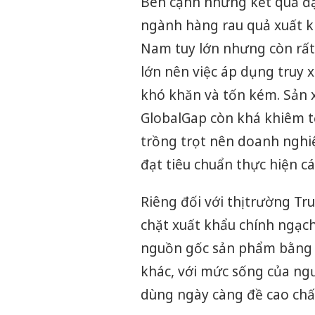
Bên cạnh những kết quả đạ
ngành hàng rau quả xuất kh
Nam tuy lớn nhưng còn rất
lớn nên việc áp dụng truy 
khó khăn và tốn kém. Sản 
GlobalGap còn khá khiêm tố
trồng trọt nên doanh nghi
đạt tiêu chuẩn thực hiện c
Riêng đối với thị trường Tr
chặt xuất khẩu chính ngạch
nguồn gốc sản phẩm bằng 
khác, với mức sống của ng
dùng ngày càng đề cao chấ