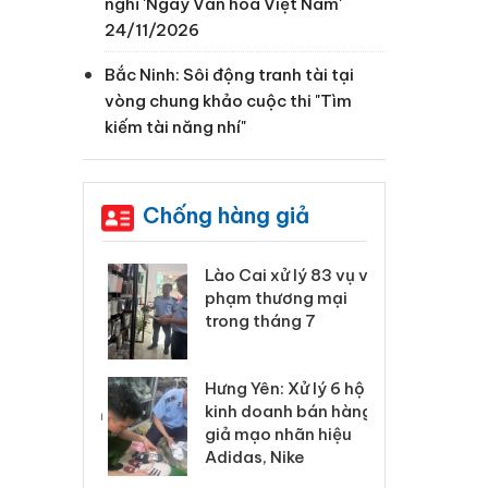
nghỉ 'Ngày Văn hóa Việt Nam'
24/11/2026
Bắc Ninh: Sôi động tranh tài tại
vòng chung khảo cuộc thi "Tìm
kiếm tài năng nhí"
Chống hàng giả
 Thanh Hóa
Lào Cai xử lý 83 vụ vi
Cô
ại trong vụ
phạm thương mại
tìm
xuất, buôn
trong tháng 7
án
 sào giả
bá
Hưng Yên: Xử lý 6 hộ
óa: Tìm bị
Th
kinh doanh bán hàng
g vụ án buôn
hạ
giả mạo nhãn hiệu
h sữa
bá
Adidas, Nike
 giả
Mo