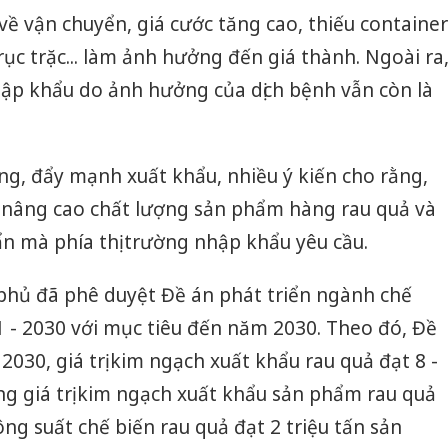
An Gian
ề vận chuyển, giá cước tăng cao, thiếu container
chủ mưu
c trặc... làm ảnh hưởng đến giá thành. Ngoài ra
bán hàng
Quốc ra
nhập khẩu do ảnh hưởng của dịch bệnh vẫn còn là
ờng, đẩy mạnh xuất khẩu, nhiều ý kiến cho rằng,
 nâng cao chất lượng sản phẩm hàng rau quả và
n mà phía thị trường nhập khẩu yêu cầu.
phủ đã phê duyệt Đề án phát triển ngành chế
1 - 2030 với mục tiêu đến năm 2030. Theo đó, Đề
030, giá trị kim ngạch xuất khẩu rau quả đạt 8 -
ọng giá trị kim ngạch xuất khẩu sản phẩm rau quả
ông suất chế biến rau quả đạt 2 triệu tấn sản