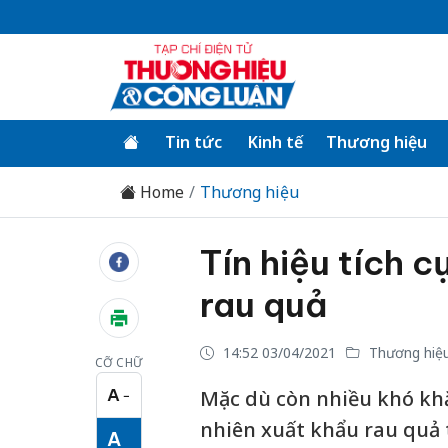
Tin tức
Kinh tế
Thương hiệu
Home
Thương hiệu
Tín hiệu tích c
rau quả
14:52 03/04/2021
Thương hiệ
CỠ CHỮ
A
Mặc dù còn nhiều khó khă
−
Cỡ chữ nhỏ
nhiên xuất khẩu rau quả 
A