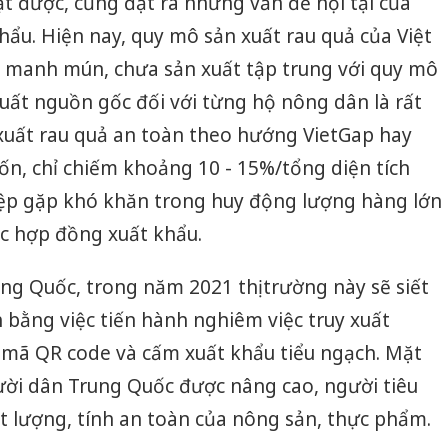
t được, cũng đặt ra những vấn đề nội tại của
ẩu. Hiện nay, quy mô sản xuất rau quả của Việt
 manh mún, chưa sản xuất tập trung với quy mô
xuất nguồn gốc đối với từng hộ nông dân là rất
xuất rau quả an toàn theo hướng VietGap hay
n, chỉ chiếm khoảng 10 - 15%/tổng diện tích
ệp gặp khó khăn trong huy động lượng hàng lớn
ác hợp đồng xuất khẩu.
Công an
tìm bị h
ung Quốc, trong năm 2021 thị trường này sẽ siết
án sản 
bán yến
 bằng việc tiến hành nghiêm việc truy xuất
mã QR code và cấm xuất khẩu tiểu ngạch. Mặt
Thanh H
hại tron
ười dân Trung Quốc được nâng cao, người tiêu
bán bìn
t lượng, tính an toàn của nông sản, thực phẩm.
Moyuum