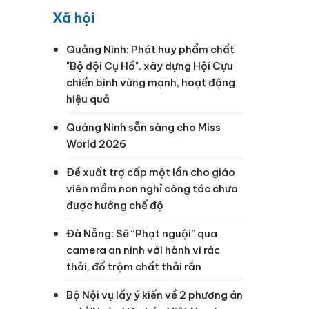
Xã hội
Quảng Ninh: Phát huy phẩm chất
"Bộ đội Cụ Hồ", xây dựng Hội Cựu
chiến binh vững mạnh, hoạt động
hiệu quả
Quảng Ninh sẵn sàng cho Miss
World 2026
Đề xuất trợ cấp một lần cho giáo
viên mầm non nghỉ công tác chưa
được hưởng chế độ
Đà Nẵng: Sẽ “Phạt nguội” qua
camera an ninh với hành vi rác
thải, đổ trộm chất thải rắn
Bộ Nội vụ lấy ý kiến về 2 phương án