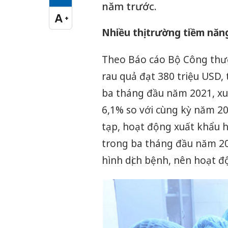
Cỡ chữ vừa
năm trước.
A
+
Cỡ chữ lớn
Nhiều thị trường tiềm năn
Theo Báo cáo Bộ Công thươn
rau quả đạt 380 triệu USD,
ba tháng đầu năm 2021, xu
6,1% so với cùng kỳ năm 20
tạp, hoạt động xuất khẩu h
trong ba tháng đầu năm 202
hình dịch bệnh, nên hoạt đ