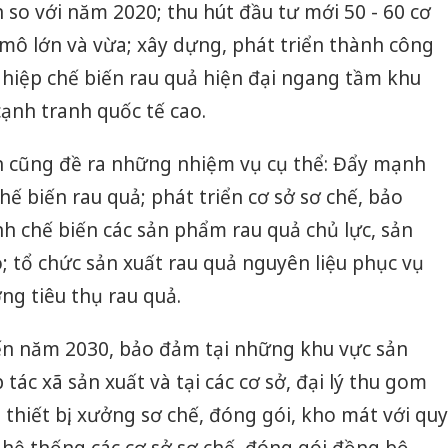
so với năm 2020; thu hút đầu tư mới 50 - 60 cơ
 mô lớn và vừa; xây dựng, phát triển thành công
hiệp chế biến rau quả hiện đại ngang tầm khu
cạnh tranh quốc tế cao.
án cũng đề ra những nhiệm vụ cụ thể: Đẩy mạnh
ế biến rau quả; phát triển cơ sở sơ chế, bảo
h chế biến các sản phẩm rau quả chủ lực, sản
o; tổ chức sản xuất rau quả nguyên liệu phục vụ
ờng tiêu thụ rau quả.
ến năm 2030, bảo đảm tại những khu vực sản
 tác xã sản xuất và tại các cơ sở, đại lý thu gom
thiết bị, xưởng sơ chế, đóng gói, kho mát với quy
hệ thống các cơ sở sơ chế, đóng gói đồng bộ.