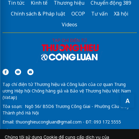
Tin tức
Kinh tế
Thương hiệu
Chuyển động 389
Chính sách & Pháp luật
OCOP
Tư vấn
Xã hội
Videos
Tạp chí điện tử Thương hiệu và Công luận của cơ quan Trung
ương Hiệp hội Chống hàng giả và Bảo vệ Thương hiệu Việt Nam
(Vatap)
A
Tòa soạn: Ngõ 56/ B5D6 Trương Công Giai - Phường Cầu Giấy -
Thành phố Hà Nội
Email:
thuonghieucongluan@gmail.com
- ĐT: 093 172 5555
Tổng Biên Tập: Vũ Đức Thuận
Chúng tôi sử dụng Cookie để cung cấp dịch vụ của