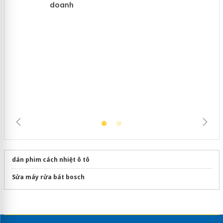
Cà Mau: Tiêu hủy công khai hàng
ngàn sản phẩm nhập lậu, bảo vệ môi
trường kinh doanh
dán phim cách nhiệt ô tô
Sửa máy rửa bát bosch