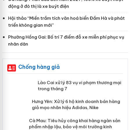
động ở đô thị là xe buýt điện
Hội thảo “Miền trầm tích văn hoá biển Đầm Hà và phát
triển không gian mới”
Phường Hồng Gai: Bố trí 7 điểm đỗ xe miễn phí phục vụ
nhân dân
Chống hàng giả
 án
Lào Cai xử lý 83 vụ vi phạm thương
mại trong tháng 7
n
y
Hưng Yên: Xử lý 6 hộ kinh doanh bán
hàng giả mạo nhãn hiệu Adidas, Nike