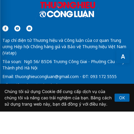
Tạp chí điện tử Thương hiệu và Công luận của cơ quan Trung
ương Hiệp hội Chống hàng giả và Bảo vệ Thương hiệu Việt Nam
(Vatap)
A
Tòa soạn: Ngõ 56/ B5D6 Trương Công Giai - Phường Cầu Giấy -
Thành phố Hà Nội
Email:
thuonghieucongluan@gmail.com
- ĐT: 093 172 5555
Tổng Biên Tập: Vũ Đức Thuận
Chúng tôi sử dụng Cookie để cung cấp dịch vụ của
Giấy phép hoạt động báo chí điện tử số 64/GP-BTTTT do Bộ
chúng tôi và nâng cao trải nghiệm của bạn. Bằng cách
OK
Thông tin và Truyền thông cấp ngày 21/2/2020.
sử dụng trang web này, bạn đã đồng ý với điều này.
Copyright © 2026
TẠP CHÍ THƯƠNG HIỆU & CÔNG