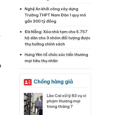
Nghệ An khởi công xây dựng
Trường THPT Nam Đàn 1 quy mô
gần 300 tỷ đồng
Đà Nẵng: Xóa nhà tạm cho 5.757
.
hộ dân cho 3 nhóm đối tượng được
thụ hưởng chính sách
Hưng Yên tổ chức xúc tiến thương
mại tiêu thụ nhãn
n
Chống hàng giả
 Thanh Hóa
Lào Cai xử lý 83 vụ vi
Cô
ại trong vụ
phạm thương mại
tìm
xuất, buôn
trong tháng 7
án
 sào giả
bá