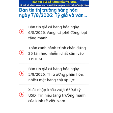
Bản tin thị trường hàng hóa
ngày 7/8/2026: Tỷ giá và vàng
neo cao, cà phê tăng mạnh,
dầu thế giới bật tăng
Bản tin giá cả hàng hóa ngày
6/8/2026: Vàng, cà phê đồng loạt
tăng mạnh
Toàn cảnh hành trình chặn đứng
35 tấn heo nhiễm chất cấm vào
TP.HCM
Bản tin giá cả hàng hóa ngày
5/8/2026: Thị trường phân hóa,
nhiều mặt hàng chịu áp lực
Xuất nhập khẩu vượt 659,6 tỷ
USD: Tín hiệu tăng trưởng mạnh
của kinh tế Việt Nam