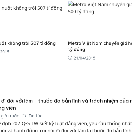
Thanh H
hại tron
bán bìn
Moyuum
An Gian
ốt không trôi 507 tỉ đồng
Metro Việt Nam chuyển giá 
chủ mưu
tỷ đồng
/2015
bán hàng
21/04/2015
Quốc ra
 đi đôi với làm - thước đo bản lĩnh và trách nhiệm của 
g viên
 giờ trước
Tin tức
 định 207-QĐ/TW siết kỷ luật đảng viên, yêu cầu thống nhất
 nói và hành động, coi nói đi đôi với làm là thước đo bản lĩnh