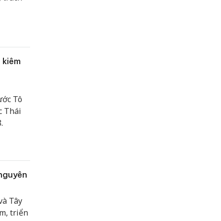
 kiêm
ước Tô
c Thái
.
 nguyên
và Tây
m, triển