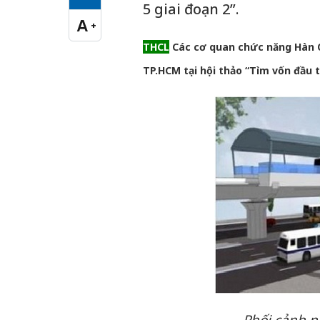
Cỡ chữ vừa
5 giai đoạn 2”.
A
+
Cỡ chữ lớn
THCL
Các cơ quan chức năng Hàn Q
TP.HCM tại hội thảo “Tìm vốn đầu t