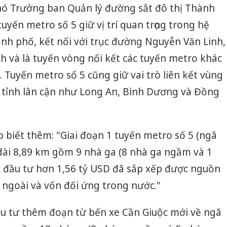
 Trưởng ban Quản lý đường sắt đô thị Thành
uyến metro số 5 giữ vị trí quan trọng trong hệ
nh phố, kết nối với trục đường Nguyễn Văn Linh,
 và là tuyến vòng nối kết các tuyến metro khác
 Tuyến metro số 5 cũng giữ vai trò liên kết vùng
c tỉnh lân cận như Long An, Bình Dương và Đồng
iết thêm: "Giai đoạn 1 tuyến metro số 5 (ngã
 dài 8,89 km gồm 9 nhà ga (8 nhà ga ngầm và 1
c đầu tư hơn 1,56 tỷ USD đã sắp xếp được nguồn
c ngoài và vốn đối ứng trong nước."
ầu tư thêm đoạn từ bến xe Cần Giuộc mới về ngã