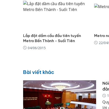
Lắp đặt dầm cầu đầu tiên tuyến
Metro nu
Metro Bến Thành - Suối Tiên
22/04
04/06/2015
Bài viết khác
Nói
đản
1
Quy
lời