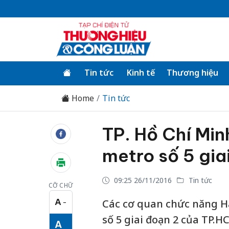
Tin tức
Kinh tế
Thương hiệu
Home
Tin tức
TP. Hồ Chí Min
metro số 5 gia
09:25 26/11/2016
Tin tức
CỠ CHỮ
A
Các cơ quan chức năng H
−
Cỡ chữ nhỏ
số 5 giai đoạn 2 của TP.H
A