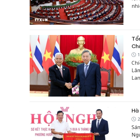
nhi
Tổn
Chủ
1
Chi
Lâm
Lan
Hà 
2
Sán
Ngu