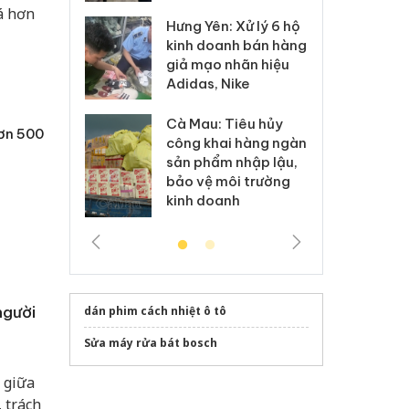
Hưng Yên: Xử lý 6 hộ
óa: Tìm bị
Th
kinh doanh bán hàng
g vụ án buôn
hạ
giả mạo nhãn hiệu
h sữa
bá
Adidas, Nike
 giả
Mo
Cà Mau: Tiêu hủy
g: Đối tượng
An
hơn 500
công khai hàng ngàn
 đường dây
ch
sản phẩm nhập lậu,
 giả tại Phú
bá
bảo vệ môi trường
 đầu thú
Qu
kinh doanh
người
dán phim cách nhiệt ô tô
Sửa máy rửa bát bosch
 giữa
, trách