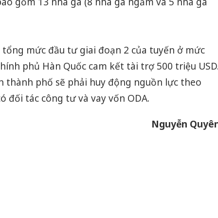
 bao gồm 13 nhà ga (8 nhà ga ngầm và 5 nhà ga
 tổng mức đầu tư giai đoạn 2 của tuyến ở mức
Chính phủ Hàn Quốc cam kết tài trợ 500 triệu USD
ên thành phố sẽ phải huy động nguồn lực theo
có đối tác công tư và vay vốn ODA.
Nguyễn Quyê
Công an
tìm bị h
án sản 
bán yến